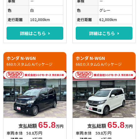
車検
－
車検
－
色
白
色
グレー
走行距離
102,000km
走行距離
62,000km
詳細はこちら
詳細はこちら
ホンダ N-WGN
ホンダ N-WGN
660カスタムG Aパッケージ
660カスタムG Aパッケージ
65.8
65.8
支払総額
支払総額
万円
万円
車両本体
58.8万円
車両本体
59.8万円