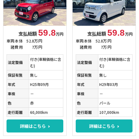
59.8
59.8
支払総額
支払総額
万円
万円
車両本体
52.8万円
車両本体
52.8万円
諸費用
7万円
諸費用
7万円
付き(車輌価格に含
付き(車輌価格に含
法定整備
法定整備
む)
む)
保証有無
無し
保証有無
無し
年式
H25年09月
年式
H29年03月
車検
－
車検
－
色
赤
色
パール
走行距離
60,000km
走行距離
107,000km
詳細はこちら
詳細はこちら