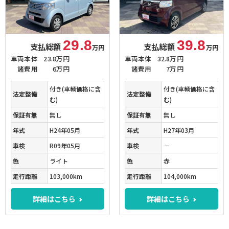
29.8
39.8
支払総額
支払総額
万円
万円
車両本体
23.8万円
車両本体
32.8万円
諸費用
6万円
諸費用
7万円
付き(車輌価格に含
付き(車輌価格に含
法定整備
法定整備
む)
む)
保証有無
無し
保証有無
無し
年式
H24年05月
年式
H27年03月
車検
R09年05月
車検
－
色
ライト
色
赤
走行距離
103,000km
走行距離
104,000km
詳細はこちら
詳細はこちら