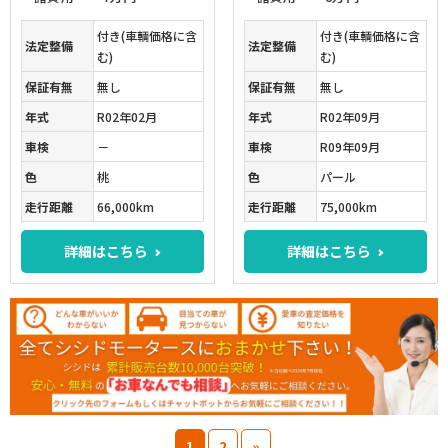
付き(車輌価格に含
付き(車輌価格に含
法定整備
法定整備
む)
む)
保証有無
無し
保証有無
無し
年式
R02年02月
年式
R02年09月
車検
－
車検
R09年09月
色
桃
色
パール
走行距離
66,000km
走行距離
75,000km
詳細はこちら
詳細はこちら
1
2
»