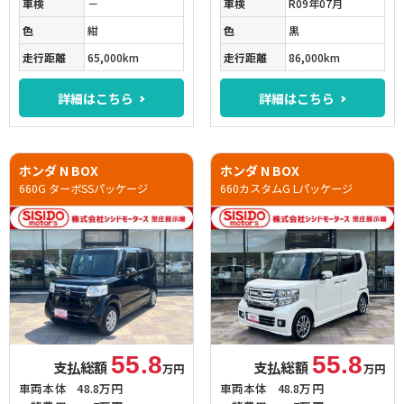
車検
－
車検
R09年07月
色
紺
色
黒
走行距離
65,000km
走行距離
86,000km
詳細はこちら
詳細はこちら
ホンダ N BOX
ホンダ N BOX
660G ターボSSパッケージ
660カスタムG Lパッケージ
55.8
55.8
支払総額
支払総額
万円
万円
車両本体
48.8万円
車両本体
48.8万円