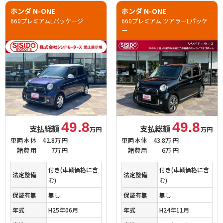
ホンダ N-ONE
ホンダ N-ONE
660プレミアムLパッケージ
660プレミアム ツアラーLパッケ
ー
49.8
49.8
支払総額
支払総額
万円
万円
車両本体
42.8万円
車両本体
43.8万円
諸費用
7万円
諸費用
6万円
付き(車輌価格に含
付き(車輌価格に含
法定整備
法定整備
む)
む)
保証有無
無し
保証有無
無し
年式
H25年06月
年式
H24年11月