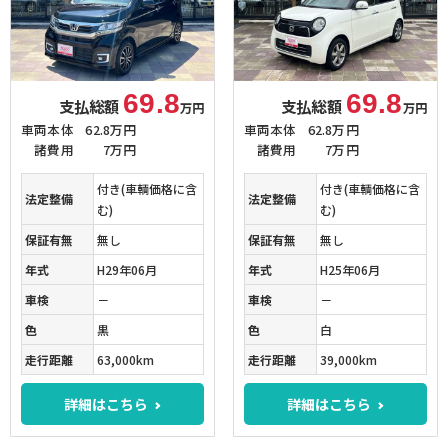
69.8
69.8
支払総額
支払総額
万円
万円
車両本体
62.8万円
車両本体
62.8万円
諸費用
7万円
諸費用
7万円
付き(車輌価格に含
付き(車輌価格に含
法定整備
法定整備
む)
む)
保証有無
無し
保証有無
無し
年式
H29年06月
年式
H25年06月
車検
－
車検
－
色
黒
色
白
走行距離
63,000km
走行距離
39,000km
詳細はこちら
詳細はこちら