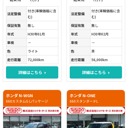
付き(車輌価格に含
付き(車輌価格に含
法定整備
法定整備
む)
む)
保証有無
無し
保証有無
無し
年式
H30年01月
年式
H30年02月
車検
－
車検
－
色
ライト
色
茶
走行距離
72,000km
走行距離
56,000km
詳細はこちら
詳細はこちら
ホンダ N-WGN
ホンダ N-ONE
660カスタムG Lパッケージ
660スタンダードL