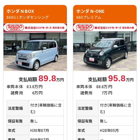
ホンダ N BOX
ホンダ N-ONE
660G Lホンダセンシング
660プレミアム
89.8
95.8
支払総額
支払総額
万円
万円
車両本体
83.8万円
車両本体
88.8万円
諸費用
6万円
諸費用
7万円
付き(車輌価格に含
付き(車輌価格に含
法定整備
法定整備
む)
む)
保証有無
無し
保証有無
無し
年式
H30年07月
年式
H28年05月
車検
R09年07月
車検
－