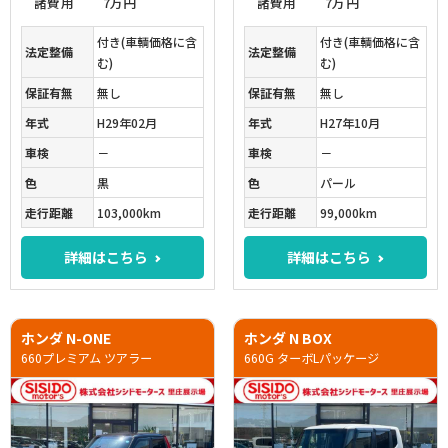
諸費用
7万円
諸費用
7万円
付き(車輌価格に含
付き(車輌価格に含
法定整備
法定整備
む)
む)
保証有無
無し
保証有無
無し
年式
H29年02月
年式
H27年10月
車検
－
車検
－
色
黒
色
パール
走行距離
103,000km
走行距離
99,000km
詳細はこちら
詳細はこちら
ホンダ N-ONE
ホンダ N BOX
660プレミアム ツアラー
660G ターボLパッケージ