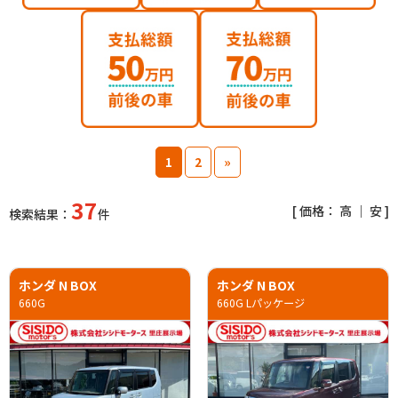
1
2
»
37
[ 価格：
高
｜
安
]
検索結果：
件
ホンダ N BOX
ホンダ N BOX
660G
660G Lパッケージ