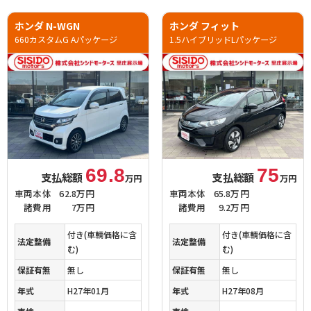
ホンダ N-WGN
ホンダ フィット
660カスタムG Aパッケージ
1.5ハイブリッドLパッケージ
69.8
75
支払総額
支払総額
万円
万円
車両本体
62.8万円
車両本体
65.8万円
諸費用
7万円
諸費用
9.2万円
付き(車輌価格に含
付き(車輌価格に含
法定整備
法定整備
む)
む)
保証有無
無し
保証有無
無し
年式
H27年01月
年式
H27年08月