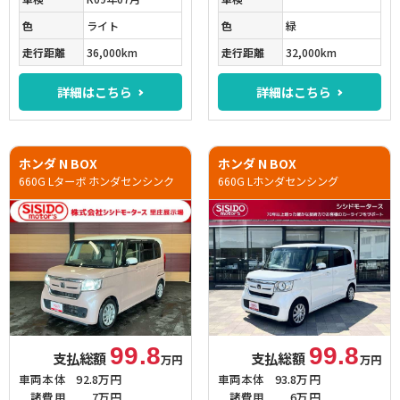
色
ライト
色
緑
走行距離
36,000km
走行距離
32,000km
詳細はこちら
詳細はこちら
ホンダ N BOX
ホンダ N BOX
660G Lターボ ホンダセンシンク
660G Lホンダセンシング
99.8
99.8
支払総額
支払総額
万円
万円
車両本体
92.8万円
車両本体
93.8万円
諸費用
7万円
諸費用
6万円