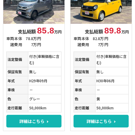
85.8
89.8
支払総額
支払総額
万円
万円
車両本体
78.8万円
車両本体
82.8万円
諸費用
7万円
諸費用
7万円
付き(車輌価格に含
付き(車輌価格に含
法定整備
法定整備
む)
む)
保証有無
無し
保証有無
無し
年式
H29年09月
年式
H30年06月
車検
－
車検
－
色
グレー
色
黄
走行距離
50,000km
走行距離
50,000km
詳細はこちら
詳細はこちら