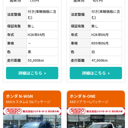
諸費用
7万円
諸費用
6万円
付き(車輌価格に含
付き(車輌価格に含
法定整備
法定整備
む)
む)
保証有無
無し
保証有無
無し
年式
H26年04月
年式
H26年06月
車検
－
車検
R09年06月
色
黒
色
白
走行距離
55,000km
走行距離
47,000km
詳細はこちら
詳細はこちら
ホンダ N-WGN
ホンダ N-ONE
660カスタムG SSパッケージ
660ツアラーLパッケージ