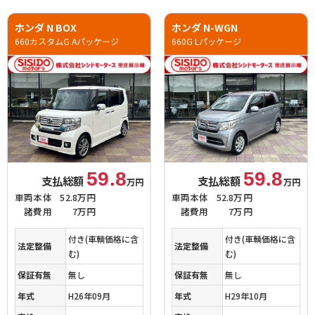
ホンダ N BOX
ホンダ N-WGN
660カスタムG Aパッケージ
660G Lパッケージ
59.8
59.8
支払総額
支払総額
万円
万円
車両本体
52.8万円
車両本体
52.8万円
諸費用
7万円
諸費用
7万円
付き(車輌価格に含
付き(車輌価格に含
法定整備
法定整備
む)
む)
保証有無
無し
保証有無
無し
年式
H26年09月
年式
H29年10月