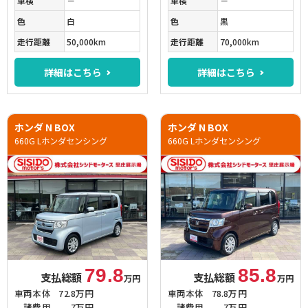
車検
－
車検
－
色
白
色
黒
走行距離
50,000km
走行距離
70,000km
詳細はこちら
詳細はこちら
ホンダ N BOX
ホンダ N BOX
660G Lホンダセンシング
660G Lホンダセンシング
79.8
85.8
支払総額
支払総額
万円
万円
車両本体
72.8万円
車両本体
78.8万円
諸費用
7万円
諸費用
7万円