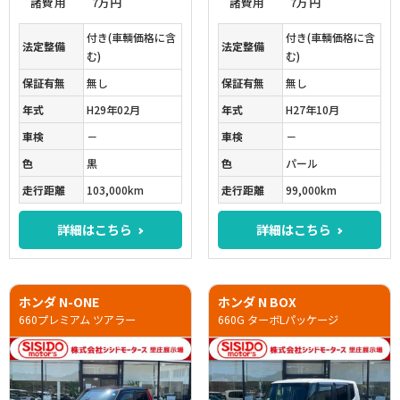
諸費用
7万円
諸費用
7万円
付き(車輌価格に含
付き(車輌価格に含
法定整備
法定整備
む)
む)
保証有無
無し
保証有無
無し
年式
H29年02月
年式
H27年10月
車検
－
車検
－
色
黒
色
パール
走行距離
103,000km
走行距離
99,000km
詳細はこちら
詳細はこちら
ホンダ N-ONE
ホンダ N BOX
660プレミアム ツアラー
660G ターボLパッケージ