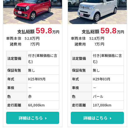
59.8
59.8
支払総額
支払総額
万円
万円
車両本体
52.8万円
車両本体
52.8万円
諸費用
7万円
諸費用
7万円
付き(車輌価格に含
付き(車輌価格に含
法定整備
法定整備
む)
む)
保証有無
無し
保証有無
無し
年式
H25年09月
年式
H29年03月
車検
－
車検
－
色
赤
色
パール
走行距離
60,000km
走行距離
107,000km
詳細はこちら
詳細はこちら