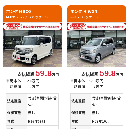
ホンダ N BOX
ホンダ N-WGN
660カスタムG Aパッケージ
660G Lパッケージ
59.8
59.8
支払総額
支払総額
万円
万円
車両本体
52.8万円
車両本体
52.8万円
諸費用
7万円
諸費用
7万円
付き(車輌価格に含
付き(車輌価格に含
法定整備
法定整備
む)
む)
保証有無
無し
保証有無
無し
年式
H26年09月
年式
H29年10月