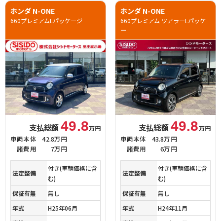
ホンダ N-ONE
ホンダ N-ONE
660プレミアムLパッケージ
660プレミアム ツアラーLパッケ
ー
49.8
49.8
支払総額
支払総額
万円
万円
車両本体
42.8万円
車両本体
43.8万円
諸費用
7万円
諸費用
6万円
付き(車輌価格に含
付き(車輌価格に含
法定整備
法定整備
む)
む)
保証有無
無し
保証有無
無し
年式
H25年06月
年式
H24年11月