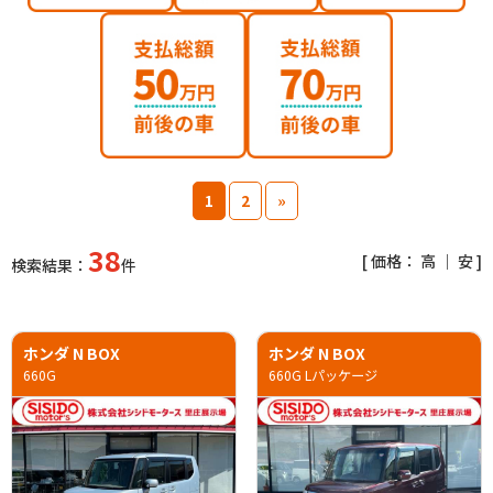
1
2
»
38
[ 価格：
高
｜
安
]
検索結果：
件
ホンダ N BOX
ホンダ N BOX
660G
660G Lパッケージ