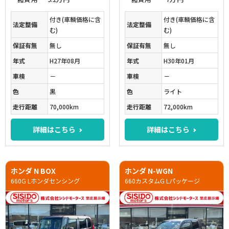
付き(車輌価格に含
付き(車輌価格に含
法定整備
法定整備
む)
む)
保証有無
無し
保証有無
無し
年式
H27年08月
年式
H30年01月
車検
－
車検
－
色
黒
色
ライト
走行距離
70,000km
走行距離
72,000km
詳細はこちら
詳細はこちら
ホンダ N BOX
ホンダ N-WGN
660G Lホンダセンシング
660カスタムG Lパッケージ