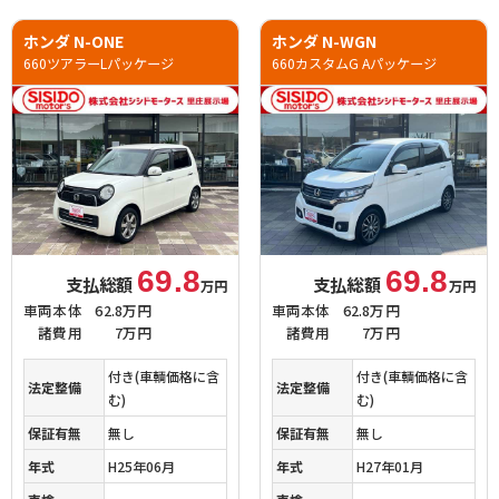
ホンダ N-ONE
ホンダ N-WGN
660ツアラーLパッケージ
660カスタムG Aパッケージ
69.8
69.8
支払総額
支払総額
万円
万円
車両本体
62.8万円
車両本体
62.8万円
諸費用
7万円
諸費用
7万円
付き(車輌価格に含
付き(車輌価格に含
法定整備
法定整備
む)
む)
保証有無
無し
保証有無
無し
年式
H25年06月
年式
H27年01月