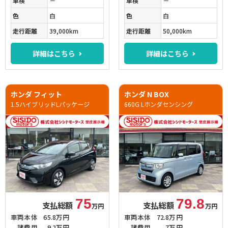
車検
－
車検
－
色
白
色
白
走行距離
39,000km
走行距離
50,000km
詳細はこちら
詳細はこちら
ホンダ フィット
ホンダ N BOX
1.5ハイブリッドLパッケージ
660G Lホンダセンシング
75
79.8
支払総額
支払総額
万円
万円
車両本体
65.8万円
車両本体
72.8万円
諸費用
9.2万円
諸費用
7万円