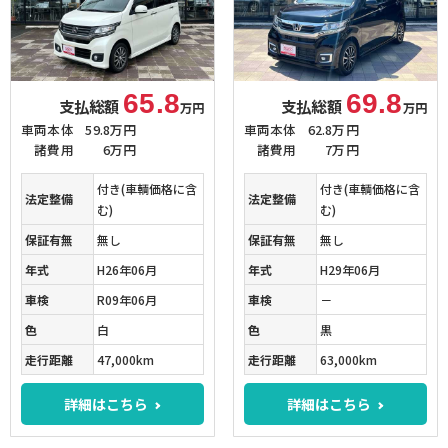
65.8
69.8
支払総額
支払総額
万円
万円
車両本体
59.8万円
車両本体
62.8万円
諸費用
6万円
諸費用
7万円
付き(車輌価格に含
付き(車輌価格に含
法定整備
法定整備
む)
む)
保証有無
無し
保証有無
無し
年式
H26年06月
年式
H29年06月
車検
R09年06月
車検
－
色
白
色
黒
走行距離
47,000km
走行距離
63,000km
詳細はこちら
詳細はこちら