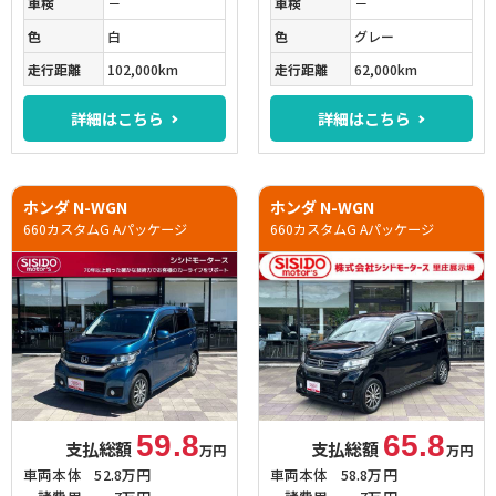
車検
－
車検
－
色
白
色
グレー
走行距離
102,000km
走行距離
62,000km
詳細はこちら
詳細はこちら
ホンダ N-WGN
ホンダ N-WGN
660カスタムG Aパッケージ
660カスタムG Aパッケージ
59.8
65.8
支払総額
支払総額
万円
万円
車両本体
52.8万円
車両本体
58.8万円