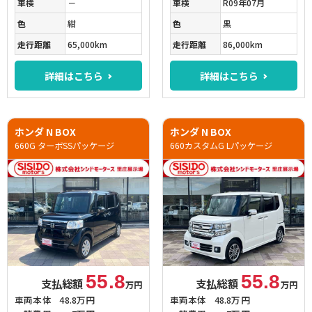
車検
－
車検
R09年07月
色
紺
色
黒
走行距離
65,000km
走行距離
86,000km
詳細はこちら
詳細はこちら
ホンダ N BOX
ホンダ N BOX
660G ターボSSパッケージ
660カスタムG Lパッケージ
55.8
55.8
支払総額
支払総額
万円
万円
車両本体
48.8万円
車両本体
48.8万円