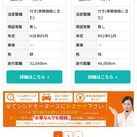
付き(車輌価格に含
付き(車輌価格に含
法定整備
法定整備
む)
む)
保証有無
無し
保証有無
無し
年式
H28年05月
年式
R02年02月
車検
－
車検
－
色
緑
色
桃
走行距離
32,000km
走行距離
66,000km
詳細はこちら
詳細はこちら
1
2
»