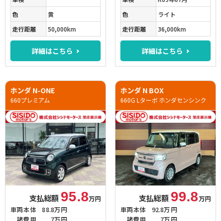
色
黄
色
ライト
走行距離
50,000km
走行距離
36,000km
詳細はこちら
詳細はこちら
ホンダ N-ONE
ホンダ N BOX
660プレミアム
660G Lターボ ホンダセンシンク
95.8
99.8
支払総額
支払総額
万円
万円
車両本体
88.8万円
車両本体
92.8万円
諸費用
7万円
諸費用
7万円