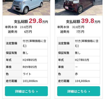
29.8
39.8
支払総額
支払総額
万円
万円
車両本体
23.8万円
車両本体
32.8万円
諸費用
6万円
諸費用
7万円
付き(車輌価格に含
付き(車輌価格に含
法定整備
法定整備
む)
む)
保証有無
無し
保証有無
無し
年式
H24年05月
年式
H27年03月
車検
R09年05月
車検
－
色
ライト
色
赤
走行距離
103,000km
走行距離
104,000km
詳細はこちら
詳細はこちら