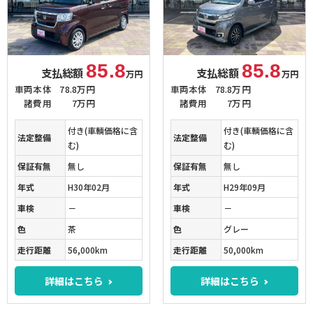
85.8
85.8
支払総額
支払総額
万円
万円
車両本体
78.8万円
車両本体
78.8万円
諸費用
7万円
諸費用
7万円
付き(車輌価格に含
付き(車輌価格に含
法定整備
法定整備
む)
む)
保証有無
無し
保証有無
無し
年式
H30年02月
年式
H29年09月
車検
－
車検
－
色
茶
色
グレー
走行距離
56,000km
走行距離
50,000km
詳細はこちら
詳細はこちら