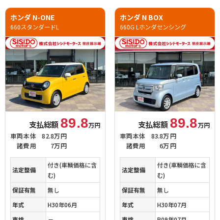
ホンダ N-ONE
ホンダ N BOX
660スタンダードL
660G Lホンダセンシング
89.8
89.8
支払総額
支払総額
万円
万円
車両本体
82.8万円
車両本体
83.8万円
諸費用
7万円
諸費用
6万円
付き(車輌価格に含
付き(車輌価格に含
法定整備
法定整備
む)
む)
保証有無
無し
保証有無
無し
年式
H30年06月
年式
H30年07月
車検
－
車検
R09年07月