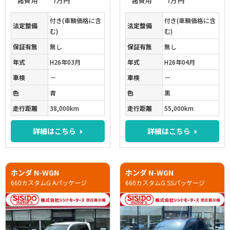
諸費用
7万円
諸費用
7万円
付き(車輌価格に含
付き(車輌価格に含
法定整備
法定整備
む)
む)
保証有無
無し
保証有無
無し
年式
H26年03月
年式
H26年04月
車検
－
車検
－
色
青
色
黒
走行距離
38,000km
走行距離
55,000km
詳細はこちら
詳細はこちら
ホンダ N-WGN
ホンダ N-WGN
660カスタムG Aパッケージ
660カスタムG SSパッケージ