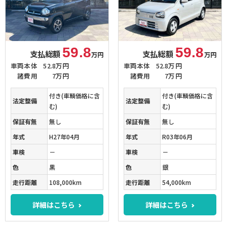
59.8
59.8
支払総額
支払総額
万円
万円
車両本体
52.8万円
車両本体
52.8万円
諸費用
7万円
諸費用
7万円
付き(車輌価格に含
付き(車輌価格に含
法定整備
法定整備
む)
む)
保証有無
無し
保証有無
無し
年式
H27年04月
年式
R03年06月
車検
－
車検
－
色
黒
色
銀
走行距離
108,000km
走行距離
54,000km
詳細はこちら
詳細はこちら