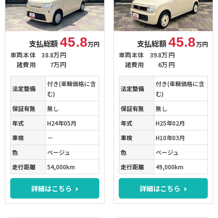
45.8
45.8
支払総額
支払総額
万円
万円
車両本体
38.8万円
車両本体
39.8万円
諸費用
7万円
諸費用
6万円
付き(車輌価格に含
付き(車輌価格に含
法定整備
法定整備
む)
む)
保証有無
無し
保証有無
無し
年式
H24年05月
年式
H25年02月
車検
－
車検
H10年03月
色
ベージュ
色
ベージュ
走行距離
54,000km
走行距離
49,000km
詳細はこちら
詳細はこちら