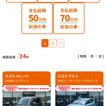
1
2
»
34
[ 価格：
高
｜
安
]
検索結果：
件
スズキ パレット
スズキ アルト
660SW リミテッド
660Lレーダーブレーキサポート