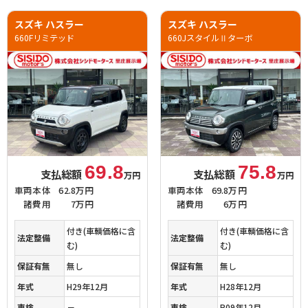
スズキ ハスラー
スズキ ハスラー
660Fリミテッド
660JスタイルⅡターボ
69.8
75.8
支払総額
支払総額
万円
万円
車両本体
62.8万円
車両本体
69.8万円
諸費用
7万円
諸費用
6万円
付き(車輌価格に含
付き(車輌価格に含
法定整備
法定整備
む)
む)
保証有無
無し
保証有無
無し
年式
H29年12月
年式
H28年12月
車検
－
車検
R09年12月