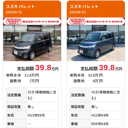
スズキ パレット
スズキ パレット
660SW TS
660SW XS
39.8
39.8
支払総額
支払総額
万円
万円
車両本体
32.8万円
車両本体
33.8万円
諸費用
7万円
諸費用
6万円
付き(車輌価格に含
付き(車輌価格に含
法定整備
法定整備
む)
む)
保証有無
無し
保証有無
無し
年式
H23年09月
年式
H22年04月
車検
－
車検
R09年04月