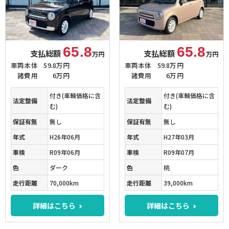
65.8
65.8
支払総額
支払総額
万円
万円
車両本体
59.8万円
車両本体
59.8万円
諸費用
6万円
諸費用
6万円
付き(車輌価格に含
付き(車輌価格に含
法定整備
法定整備
む)
む)
保証有無
無し
保証有無
無し
年式
H26年06月
年式
H27年03月
車検
R09年06月
車検
R09年07月
色
ダーク
色
桃
走行距離
70,000km
走行距離
39,000km
詳細はこちら
詳細はこちら