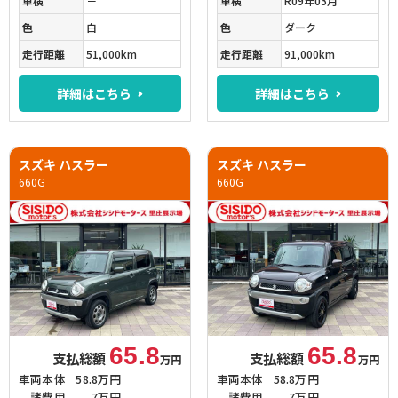
車検
－
車検
R09年03月
色
白
色
ダーク
走行距離
51,000km
走行距離
91,000km
詳細はこちら
詳細はこちら
スズキ ハスラー
スズキ ハスラー
660G
660G
65.8
65.8
支払総額
支払総額
万円
万円
車両本体
58.8万円
車両本体
58.8万円
諸費用
7万円
諸費用
7万円