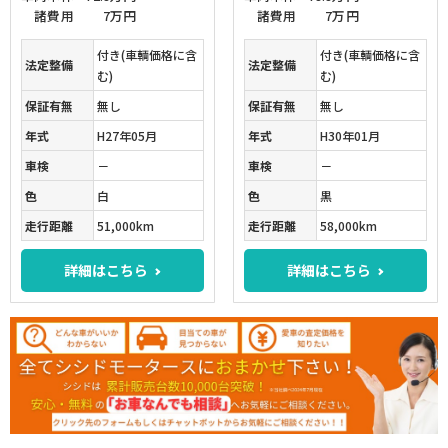
諸費用
7万円
諸費用
7万円
付き(車輌価格に含
付き(車輌価格に含
法定整備
法定整備
む)
む)
保証有無
無し
保証有無
無し
年式
H27年05月
年式
H30年01月
車検
－
車検
－
色
白
色
黒
走行距離
51,000km
走行距離
58,000km
詳細はこちら
詳細はこちら