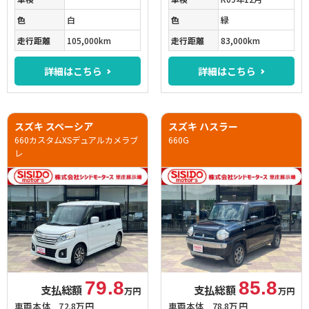
色
白
色
緑
走行距離
105,000km
走行距離
83,000km
詳細はこちら
詳細はこちら
スズキ スペーシア
スズキ ハスラー
660カスタムXSデュアルカメラブ
660G
レ
79.8
85.8
支払総額
支払総額
万円
万円
車両本体
72.8万円
車両本体
78.8万円