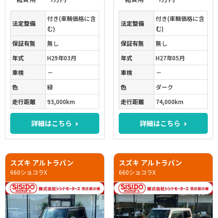
付き(車輌価格に含
付き(車輌価格に含
法定整備
法定整備
む)
む)
保証有無
無し
保証有無
無し
年式
H29年03月
年式
H27年05月
車検
－
車検
－
色
緑
色
ダーク
走行距離
93,000km
走行距離
74,000km
詳細はこちら
詳細はこちら
スズキ アルトラパン
スズキ アルトラパン
660ショコラX
660ショコラX