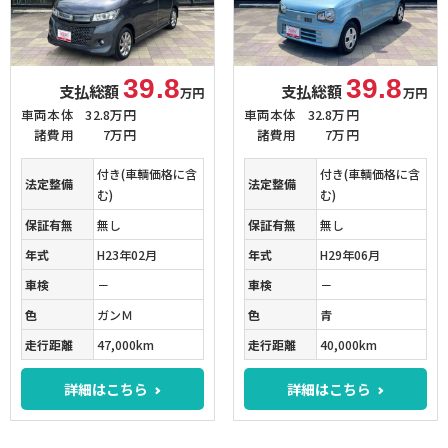
39.8
39.8
支払総額
支払総額
万円
万円
車両本体
32.8万円
車両本体
32.8万円
諸費用
7万円
諸費用
7万円
付き(車輌価格に含
付き(車輌価格に含
法定整備
法定整備
む)
む)
保証有無
無し
保証有無
無し
年式
H23年02月
年式
H29年06月
車検
－
車検
－
色
ガンＭ
色
青
走行距離
47,000km
走行距離
40,000km
詳細はこちら
詳細はこちら