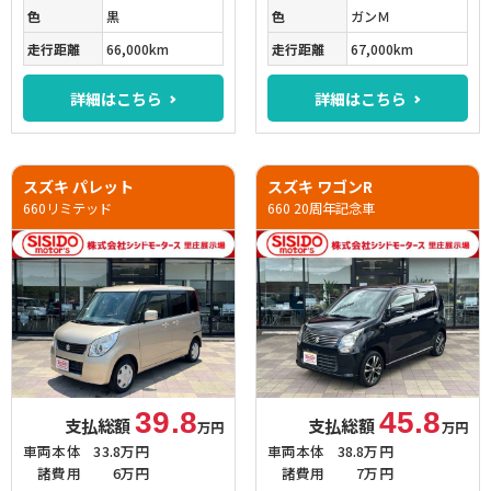
色
黒
色
ガンＭ
走行距離
66,000km
走行距離
67,000km
詳細はこちら
詳細はこちら
スズキ パレット
スズキ ワゴンR
660リミテッド
660 20周年記念車
39.8
45.8
支払総額
支払総額
万円
万円
車両本体
33.8万円
車両本体
38.8万円
諸費用
6万円
諸費用
7万円