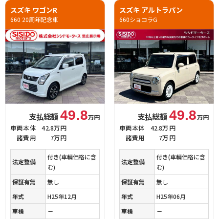
スズキ ワゴンR
スズキ アルトラパン
660 20周年記念車
660ショコラG
49.8
49.8
支払総額
支払総額
万円
万円
車両本体
42.8万円
車両本体
42.8万円
諸費用
7万円
諸費用
7万円
付き(車輌価格に含
付き(車輌価格に含
法定整備
法定整備
む)
む)
保証有無
無し
保証有無
無し
年式
H25年12月
年式
H25年06月
車検
－
車検
－