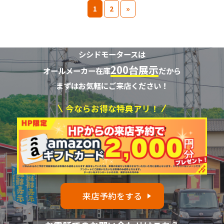
1
2
»
シシドモータースは
200台展示
オールメーカー在庫
だから
まずはお気軽にご来店ください！
今ならお得な特典アリ！
来店予約をする