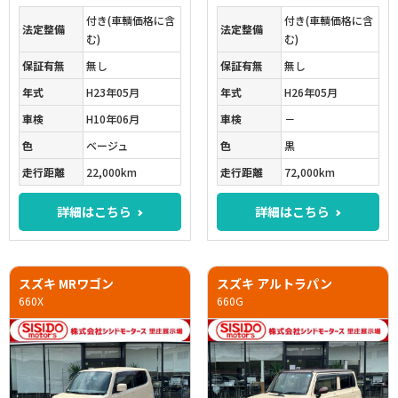
付き(車輌価格に含
付き(車輌価格に含
法定整備
法定整備
む)
む)
保証有無
無し
保証有無
無し
年式
H23年05月
年式
H26年05月
車検
H10年06月
車検
－
色
ベージュ
色
黒
走行距離
22,000km
走行距離
72,000km
詳細はこちら
詳細はこちら
スズキ MRワゴン
スズキ アルトラパン
660X
660G