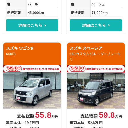
色
パール
色
ベージュ
走行距離
48,000km
走行距離
71,000km
詳細はこちら
詳細はこちら
スズキ ワゴンR
スズキ スペーシア
660FA
660カスタムXSレーダーブレーキ
サ
55.8
59.8
支払総額
支払総額
万円
万円
車両本体
49.8万円
車両本体
52.8万円