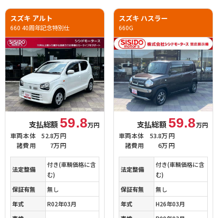
スズキ アルト
スズキ ハスラー
660 40周年記念特別仕
660G
59.8
59.8
支払総額
支払総額
万円
万円
車両本体
52.8万円
車両本体
53.8万円
諸費用
7万円
諸費用
6万円
付き(車輌価格に含
付き(車輌価格に含
法定整備
法定整備
む)
む)
保証有無
無し
保証有無
無し
年式
R02年03月
年式
H26年03月