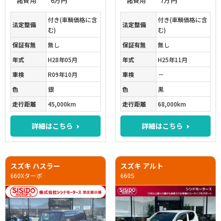
諸費用
6万円
諸費用
7万円
付き(車輌価格に含
付き(車輌価格に含
法定整備
法定整備
む)
む)
保証有無
無し
保証有無
無し
年式
H28年05月
年式
H25年11月
車検
R09年10月
車検
－
色
銀
色
黒
走行距離
45,000km
走行距離
68,000km
詳細はこちら
詳細はこちら
スズキ ハスラー
スズキ アルト
660Xターボ
660S