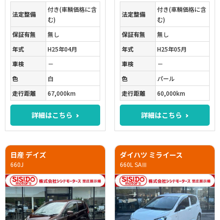
付き(車輌価格に含
付き(車輌価格に含
法定整備
法定整備
む)
む)
保証有無
無し
保証有無
無し
年式
H25年04月
年式
H25年05月
車検
－
車検
－
色
白
色
パール
走行距離
67,000km
走行距離
60,000km
詳細はこちら
詳細はこちら
日産 デイズ
ダイハツ ミライース
660J
660L SAⅢ