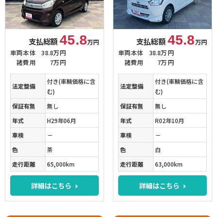
45.8
45.8
支払総額
支払総額
万円
万円
車両本体
38.8万円
車両本体
38.8万円
諸費用
7万円
諸費用
7万円
付き(車輌価格に含
付き(車輌価格に含
法定整備
法定整備
む)
む)
保証有無
無し
保証有無
無し
年式
H29年06月
年式
R02年10月
車検
－
車検
－
色
茶
色
白
走行距離
65,000km
走行距離
63,000km
詳細はこちら
詳細はこちら