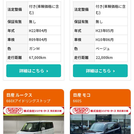
付き(車輌価格に含
付き(車輌価格に含
法定整備
法定整備
む)
む)
保証有無
無し
保証有無
無し
年式
H22年04月
年式
H23年05月
車検
R09年04月
車検
H10年06月
色
ガンＭ
色
ベージュ
走行距離
67,000km
走行距離
22,000km
詳細はこちら
詳細はこちら
日産 ルークス
日産 モコ
660Xアイドリングストップ
660S