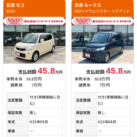
日産 モコ
日産 ルークス
660X
660ハイウェイスター リミテッド
45.8
45.8
支払総額
支払総額
万円
万円
車両本体
38.8万円
車両本体
38.8万円
諸費用
7万円
諸費用
7万円
付き(車輌価格に含
付き(車輌価格に含
法定整備
法定整備
む)
む)
保証有無
無し
保証有無
無し
年式
H25年09月
年式
H23年08月
車検
－
車検
－