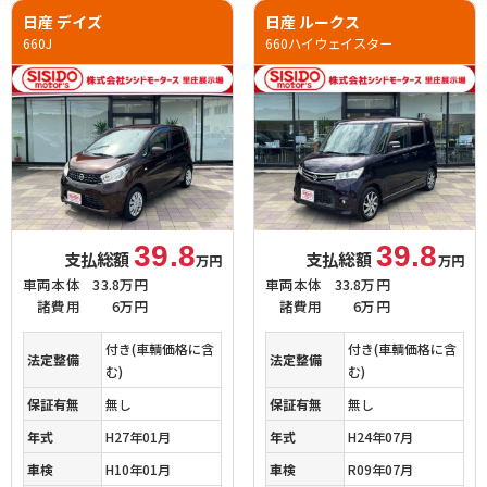
日産 デイズ
日産 ルークス
660J
660ハイウェイスター
39.8
39.8
支払総額
支払総額
万円
万円
車両本体
33.8万円
車両本体
33.8万円
諸費用
6万円
諸費用
6万円
付き(車輌価格に含
付き(車輌価格に含
法定整備
法定整備
む)
む)
保証有無
無し
保証有無
無し
年式
H27年01月
年式
H24年07月
車検
H10年01月
車検
R09年07月