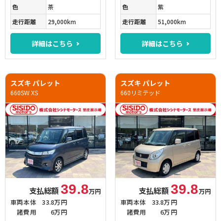
色
茶
色
紫
走行距離
29,000km
走行距離
51,000km
詳細はこちら
詳細はこちら
スズキ パレット
スズキ パレット
660SW XS
660リミテッド
39.8
39.8
支払総額
支払総額
万円
万円
車両本体
33.8万円
車両本体
33.8万円
諸費用
6万円
諸費用
6万円