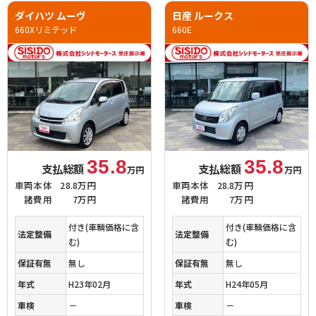
ダイハツ ムーヴ
日産 ルークス
660Xリミテッド
660E
35.8
35.8
支払総額
支払総額
万円
万円
車両本体
28.8万円
車両本体
28.8万円
諸費用
7万円
諸費用
7万円
付き(車輌価格に含
付き(車輌価格に含
法定整備
法定整備
む)
む)
保証有無
無し
保証有無
無し
年式
H23年02月
年式
H24年05月
車検
－
車検
－