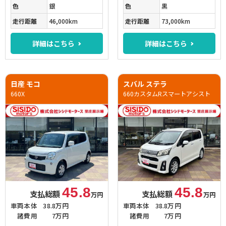
色
銀
色
黒
走行距離
46,000km
走行距離
73,000km
詳細はこちら
詳細はこちら
日産 モコ
スバル ステラ
660X
660カスタムRスマートアシスト
45.8
45.8
支払総額
支払総額
万円
万円
車両本体
38.8万円
車両本体
38.8万円
諸費用
7万円
諸費用
7万円