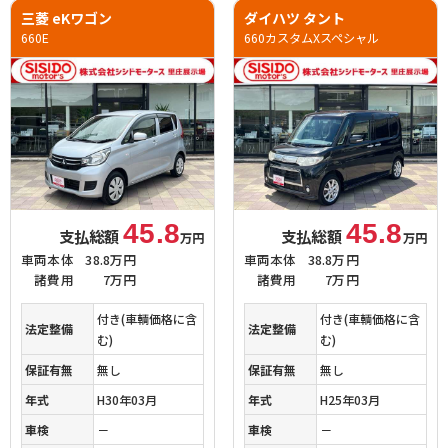
三菱 eKワゴン
ダイハツ タント
660E
660カスタムXスペシャル
45.8
45.8
支払総額
支払総額
万円
万円
車両本体
38.8万円
車両本体
38.8万円
諸費用
7万円
諸費用
7万円
付き(車輌価格に含
付き(車輌価格に含
法定整備
法定整備
む)
む)
保証有無
無し
保証有無
無し
年式
H30年03月
年式
H25年03月
車検
－
車検
－