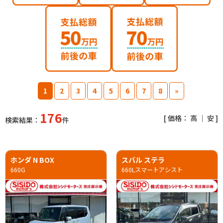
1
2
3
4
5
6
7
8
»
176
[ 価格：
高
｜
安
]
検索結果：
件
ホンダ N BOX
スバル ステラ
660G
660Lスマートアシスト