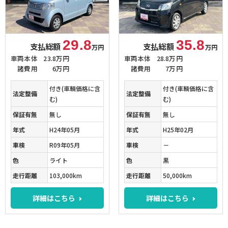
29.8
35.8
支払総額
支払総額
万円
万円
車両本体
23.8万円
車両本体
28.8万円
諸費用
6万円
諸費用
7万円
付き(車輌価格に含
付き(車輌価格に含
法定整備
法定整備
む)
む)
保証有無
無し
保証有無
無し
年式
H24年05月
年式
H25年02月
車検
R09年05月
車検
－
色
ライト
色
黒
走行距離
103,000km
走行距離
50,000km
詳細はこちら
詳細はこちら