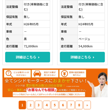
付き(車輌価格に含
付き(車輌価格に含
法定整備
法定整備
む)
む)
保証有無
無し
保証有無
無し
年式
H26年05月
年式
H24年05月
車検
－
車検
－
色
黒
色
ベージュ
走行距離
72,000km
走行距離
54,000km
詳細はこちら
詳細はこちら
1
2
3
4
5
6
7
8
»