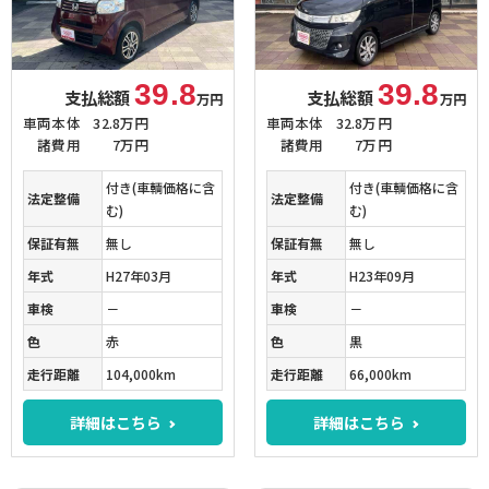
39.8
39.8
支払総額
支払総額
万円
万円
車両本体
32.8万円
車両本体
32.8万円
諸費用
7万円
諸費用
7万円
付き(車輌価格に含
付き(車輌価格に含
法定整備
法定整備
む)
む)
保証有無
無し
保証有無
無し
年式
H27年03月
年式
H23年09月
車検
－
車検
－
色
赤
色
黒
走行距離
104,000km
走行距離
66,000km
詳細はこちら
詳細はこちら