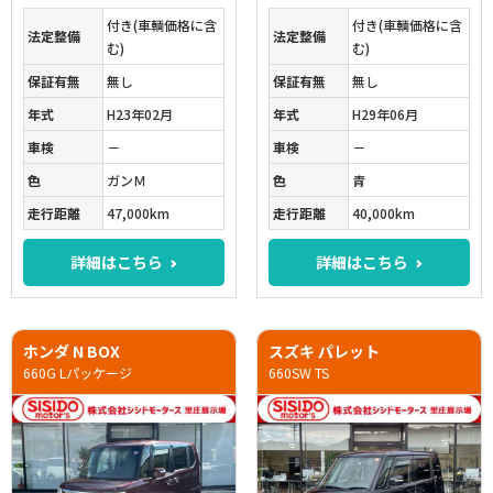
付き(車輌価格に含
付き(車輌価格に含
法定整備
法定整備
む)
む)
保証有無
無し
保証有無
無し
年式
H23年02月
年式
H29年06月
車検
－
車検
－
色
ガンＭ
色
青
走行距離
47,000km
走行距離
40,000km
詳細はこちら
詳細はこちら
ホンダ N BOX
スズキ パレット
660G Lパッケージ
660SW TS