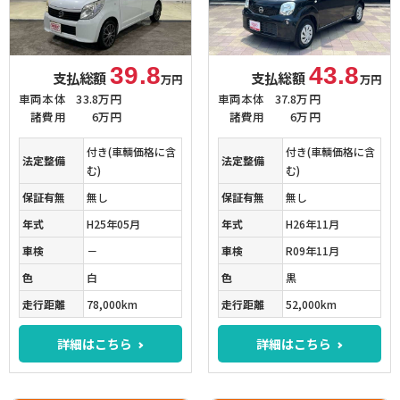
39.8
43.8
支払総額
支払総額
万円
万円
車両本体
33.8万円
車両本体
37.8万円
諸費用
6万円
諸費用
6万円
付き(車輌価格に含
付き(車輌価格に含
法定整備
法定整備
む)
む)
保証有無
無し
保証有無
無し
年式
H25年05月
年式
H26年11月
車検
－
車検
R09年11月
色
白
色
黒
走行距離
78,000km
走行距離
52,000km
詳細はこちら
詳細はこちら