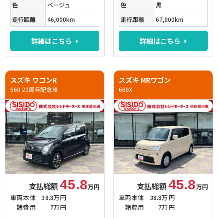
色
ベージュ
色
黒
走行距離
46,000km
走行距離
67,000km
詳細はこちら
詳細はこちら
スズキ ワゴンR
スズキ MRワゴン
660 20周年記念車
660X
45.8
45.8
支払総額
支払総額
万円
万円
車両本体
38.8万円
車両本体
38.8万円
諸費用
7万円
諸費用
7万円