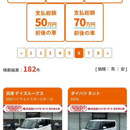
«
1
2
3
4
5
6
7
8
»
182
[ 価格：
高
｜
安
]
検索結果：
件
日産 デイズルークス
ダイハツ タント
660ハイウェイスターGターボ
660X