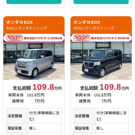
ホンダ N BOX
ホンダ N BOX
660G Lホンダセンシング
660G Lホンダセンシング
109.8
109.8
支払総額
支払総額
万円
万円
車両本体
102.8万円
車両本体
102.8万円
諸費用
7万円
諸費用
7万円
付き(車輌価格に含
付き(車輌価格に含
法定整備
法定整備
む)
む)
保証有無
無し
保証有無
無し