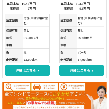
車両本体
102.8万円
車両本体
103.8万円
諸費用
7万円
諸費用
9.6万円
付き(車輌価格に含
付き(車輌価格に含
法定整備
法定整備
む)
む)
保証有無
無し
保証有無
無し
年式
R01年12月
年式
R04年05月
車検
－
車検
－
色
黒
色
パール
走行距離
73,000km
走行距離
64,000km
詳細はこちら
詳細はこちら