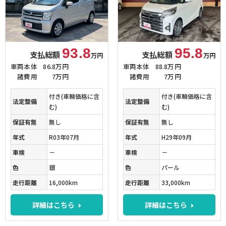
93.8
95.8
支払総額
支払総額
万円
万円
車両本体
86.8万円
車両本体
88.8万円
諸費用
7万円
諸費用
7万円
付き(車輌価格に含
付き(車輌価格に含
法定整備
法定整備
む)
む)
保証有無
無し
保証有無
無し
年式
R03年07月
年式
H29年09月
車検
－
車検
－
色
銀
色
パール
走行距離
16,000km
走行距離
33,000km
詳細はこちら
詳細はこちら