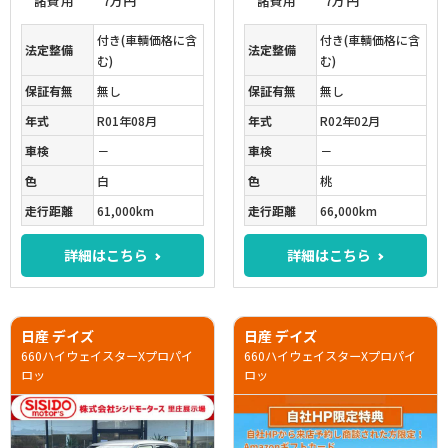
諸費用
7万円
諸費用
7万円
付き(車輌価格に含
付き(車輌価格に含
法定整備
法定整備
む)
む)
保証有無
無し
保証有無
無し
年式
R01年08月
年式
R02年02月
車検
－
車検
－
色
白
色
桃
走行距離
61,000km
走行距離
66,000km
詳細はこちら
詳細はこちら
日産 デイズ
日産 デイズ
660ハイウェイスターXプロパイ
660ハイウェイスターXプロパイ
ロッ
ロッ