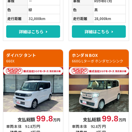
車検
－
車検
R09年07月
色
緑
色
黒
走行距離
32,000km
走行距離
28,000km
詳細はこちら
詳細はこちら
ダイハツ タント
ホンダ N BOX
660X
660G Lターボ ホンダセンシンク
99.8
99.8
支払総額
支払総額
万円
万円
車両本体
92.8万円
車両本体
92.8万円