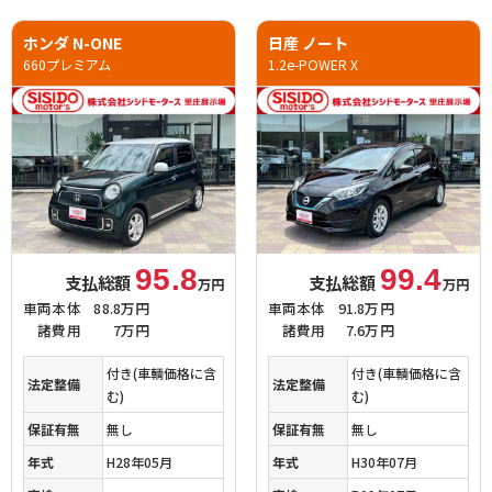
ホンダ N-ONE
日産 ノート
660プレミアム
1.2e-POWER X
95.8
99.4
支払総額
支払総額
万円
万円
車両本体
88.8万円
車両本体
91.8万円
諸費用
7万円
諸費用
7.6万円
付き(車輌価格に含
付き(車輌価格に含
法定整備
法定整備
む)
む)
保証有無
無し
保証有無
無し
年式
H28年05月
年式
H30年07月