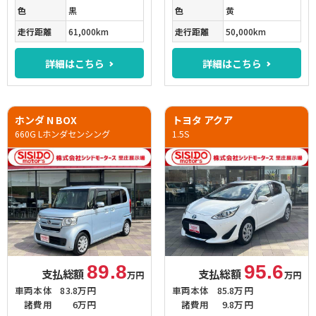
色
黒
色
黄
走行距離
61,000km
走行距離
50,000km
詳細はこちら
詳細はこちら
ホンダ N BOX
トヨタ アクア
660G Lホンダセンシング
1.5S
89.8
95.6
支払総額
支払総額
万円
万円
車両本体
83.8万円
車両本体
85.8万円
諸費用
6万円
諸費用
9.8万円