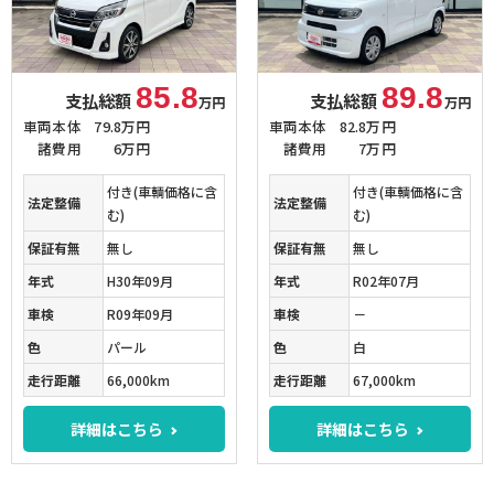
85.8
89.8
支払総額
支払総額
万円
万円
車両本体
79.8万円
車両本体
82.8万円
諸費用
6万円
諸費用
7万円
付き(車輌価格に含
付き(車輌価格に含
法定整備
法定整備
む)
む)
保証有無
無し
保証有無
無し
年式
H30年09月
年式
R02年07月
車検
R09年09月
車検
－
色
パール
色
白
走行距離
66,000km
走行距離
67,000km
詳細はこちら
詳細はこちら