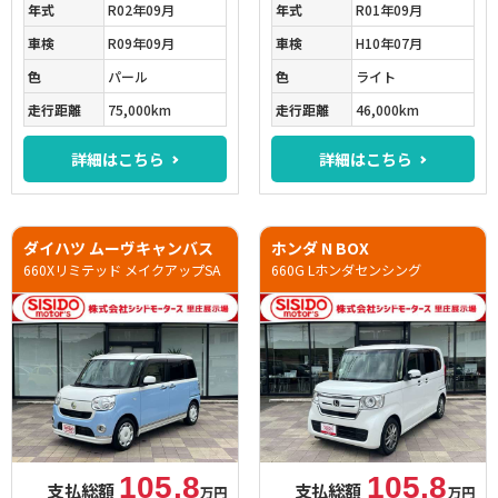
年式
R02年09月
年式
R01年09月
車検
R09年09月
車検
H10年07月
色
パール
色
ライト
走行距離
75,000km
走行距離
46,000km
詳細はこちら
詳細はこちら
ダイハツ ムーヴキャンバス
ホンダ N BOX
660Xリミテッド メイクアップSA
660G Lホンダセンシング
105.8
105.8
支払総額
支払総額
万円
万円