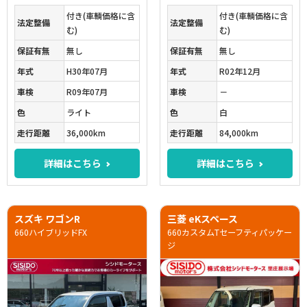
付き(車輌価格に含
付き(車輌価格に含
法定整備
法定整備
む)
む)
保証有無
無し
保証有無
無し
年式
H30年07月
年式
R02年12月
車検
R09年07月
車検
－
色
ライト
色
白
走行距離
36,000km
走行距離
84,000km
詳細はこちら
詳細はこちら
スズキ ワゴンR
三菱 eKスペース
660ハイブリッドFX
660カスタムTセーフティパッケー
ジ