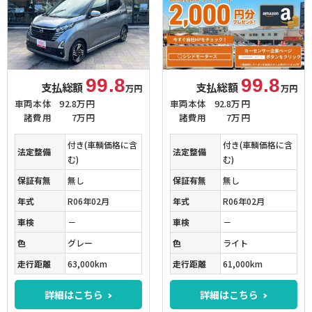
99.8
99.8
支払総額
支払総額
万円
万円
車両本体
92.8万円
車両本体
92.8万円
諸費用
7万円
諸費用
7万円
付き(車輌価格に含
付き(車輌価格に含
法定整備
法定整備
む)
む)
保証有無
無し
保証有無
無し
年式
R06年02月
年式
R06年02月
車検
－
車検
－
色
グレー
色
ライト
走行距離
63,000km
走行距離
61,000km
詳細はこちら
詳細はこちら