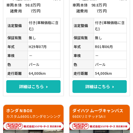
車両本体
98.8万円
車両本体
98.8万円
諸費用
7万円
諸費用
7万円
付き(車輌価格に含
付き(車輌価格に含
法定整備
法定整備
む)
む)
保証有無
無し
保証有無
無し
年式
H29年07月
年式
R01年06月
車検
－
車検
－
色
パール
色
パール
走行距離
64,000km
走行距離
54,000km
詳細はこちら
詳細はこちら
ホンダ N BOX
ダイハツ ムーヴキャンバス
カスタム660G Lホンダセンシング
660XリミテッドSAⅡ