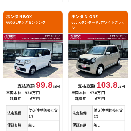
ホンダ N BOX
ホンダ N-ONE
660G Lホンダセンシング
660スタンダードLホワイトクラッ
シ
99.8
103.8
支払総額
支払総額
万円
万円
車両本体
93.8万円
車両本体
97.8万円
諸費用
6万円
諸費用
6万円
付き(車輌価格に含
付き(車輌価格に含
法定整備
法定整備
む)
む)
保証有無
無し
保証有無
無し