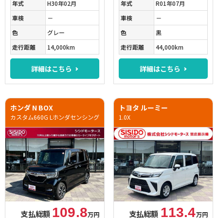
年式
H30年02月
年式
R01年07月
車検
－
車検
－
色
グレー
色
黒
走行距離
14,000km
走行距離
44,000km
詳細はこちら
詳細はこちら
ホンダ N BOX
トヨタ ルーミー
カスタム660G Lホンダセンシング
1.0X
109.8
113.4
支払総額
支払総額
万円
万円