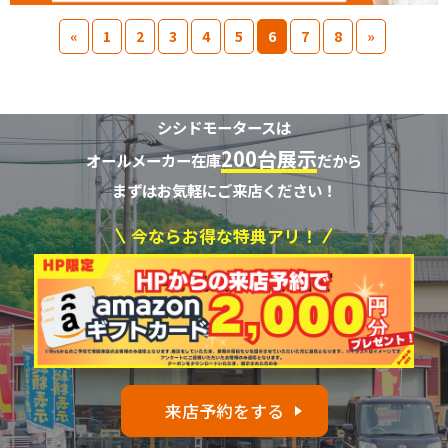
«
1
2
3
4
5
6
7
8
»
シシドモータースは
200台展示
オールメーカー在庫
だから
まずはお気軽にご来店ください！
今ならお得な特典アリ！
来店予約をする