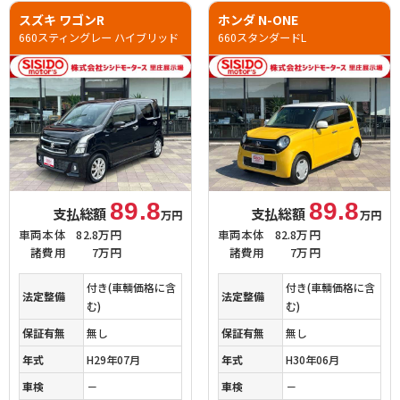
スズキ ワゴンR
ホンダ N-ONE
660スティングレー ハイブリッド
660スタンダードL
89.8
89.8
支払総額
支払総額
万円
万円
車両本体
82.8万円
車両本体
82.8万円
諸費用
7万円
諸費用
7万円
付き(車輌価格に含
付き(車輌価格に含
法定整備
法定整備
む)
む)
保証有無
無し
保証有無
無し
年式
H29年07月
年式
H30年06月
車検
－
車検
－