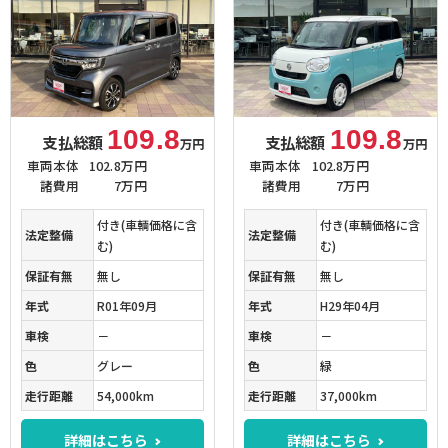
109.8
109.8
支払総額
支払総額
万円
万円
車両本体
102.8万円
車両本体
102.8万円
諸費用
7万円
諸費用
7万円
付き(車輌価格に含
付き(車輌価格に含
法定整備
法定整備
む)
む)
保証有無
無し
保証有無
無し
年式
R01年09月
年式
H29年04月
車検
－
車検
－
色
グレー
色
緑
走行距離
54,000km
走行距離
37,000km
詳細はこちら
詳細はこちら