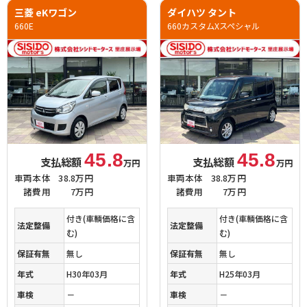
三菱 eKワゴン
ダイハツ タント
660E
660カスタムXスペシャル
45.8
45.8
支払総額
支払総額
万円
万円
車両本体
38.8万円
車両本体
38.8万円
諸費用
7万円
諸費用
7万円
付き(車輌価格に含
付き(車輌価格に含
法定整備
法定整備
む)
む)
保証有無
無し
保証有無
無し
年式
H30年03月
年式
H25年03月
車検
－
車検
－