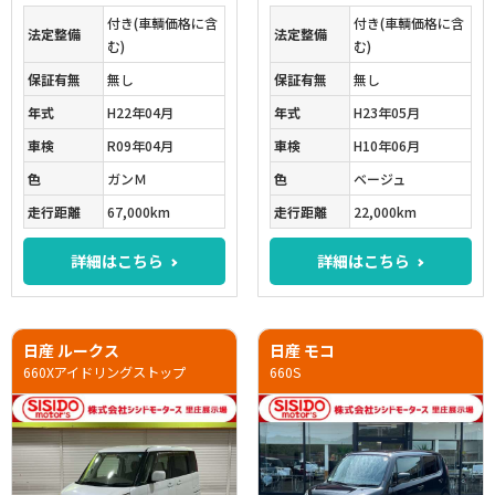
付き(車輌価格に含
付き(車輌価格に含
法定整備
法定整備
む)
む)
保証有無
無し
保証有無
無し
年式
H22年04月
年式
H23年05月
車検
R09年04月
車検
H10年06月
色
ガンＭ
色
ベージュ
走行距離
67,000km
走行距離
22,000km
詳細はこちら
詳細はこちら
日産 ルークス
日産 モコ
660Xアイドリングストップ
660S