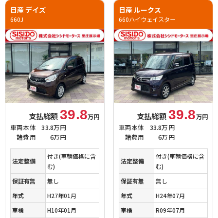
日産 デイズ
日産 ルークス
660J
660ハイウェイスター
39.8
39.8
支払総額
支払総額
万円
万円
車両本体
33.8万円
車両本体
33.8万円
諸費用
6万円
諸費用
6万円
付き(車輌価格に含
付き(車輌価格に含
法定整備
法定整備
む)
む)
保証有無
無し
保証有無
無し
年式
H27年01月
年式
H24年07月
車検
H10年01月
車検
R09年07月