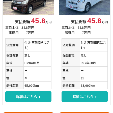
45.8
45.8
支払総額
支払総額
万円
万円
車両本体
38.8万円
車両本体
38.8万円
諸費用
7万円
諸費用
7万円
付き(車輌価格に含
付き(車輌価格に含
法定整備
法定整備
む)
む)
保証有無
無し
保証有無
無し
年式
H29年06月
年式
R02年10月
車検
－
車検
－
色
茶
色
白
走行距離
65,000km
走行距離
63,000km
詳細はこちら
詳細はこちら