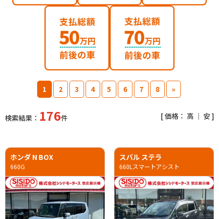
1
2
3
4
5
6
7
8
»
176
[ 価格：
高
｜
安
]
検索結果：
件
ホンダ N BOX
スバル ステラ
660G
660Lスマートアシスト