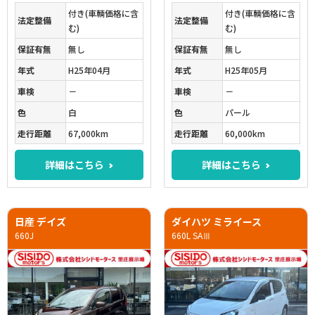
付き(車輌価格に含
付き(車輌価格に含
法定整備
法定整備
む)
む)
保証有無
無し
保証有無
無し
年式
H25年04月
年式
H25年05月
車検
－
車検
－
色
白
色
パール
走行距離
67,000km
走行距離
60,000km
詳細はこちら
詳細はこちら
日産 デイズ
ダイハツ ミライース
660J
660L SAⅢ