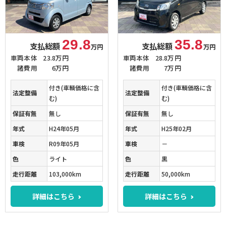
29.8
35.8
支払総額
支払総額
万円
万円
車両本体
23.8万円
車両本体
28.8万円
諸費用
6万円
諸費用
7万円
付き(車輌価格に含
付き(車輌価格に含
法定整備
法定整備
む)
む)
保証有無
無し
保証有無
無し
年式
H24年05月
年式
H25年02月
車検
R09年05月
車検
－
色
ライト
色
黒
走行距離
103,000km
走行距離
50,000km
詳細はこちら
詳細はこちら