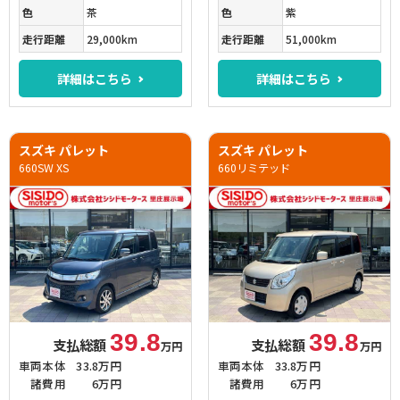
色
茶
色
紫
走行距離
29,000km
走行距離
51,000km
詳細はこちら
詳細はこちら
スズキ パレット
スズキ パレット
660SW XS
660リミテッド
39.8
39.8
支払総額
支払総額
万円
万円
車両本体
33.8万円
車両本体
33.8万円
諸費用
6万円
諸費用
6万円