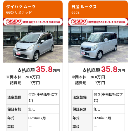
ダイハツ ムーヴ
日産 ルークス
660Xリミテッド
660E
35.8
35.8
支払総額
支払総額
万円
万円
車両本体
28.8万円
車両本体
28.8万円
諸費用
7万円
諸費用
7万円
付き(車輌価格に含
付き(車輌価格に含
法定整備
法定整備
む)
む)
保証有無
無し
保証有無
無し
年式
H23年02月
年式
H24年05月
車検
－
車検
－