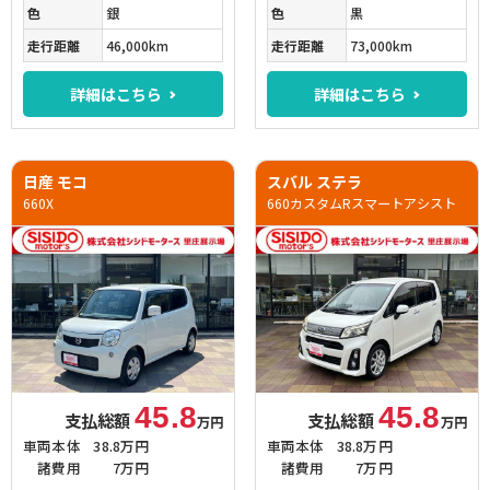
色
銀
色
黒
走行距離
46,000km
走行距離
73,000km
詳細はこちら
詳細はこちら
日産 モコ
スバル ステラ
660X
660カスタムRスマートアシスト
45.8
45.8
支払総額
支払総額
万円
万円
車両本体
38.8万円
車両本体
38.8万円
諸費用
7万円
諸費用
7万円