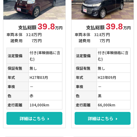
39.8
39.8
支払総額
支払総額
万円
万円
車両本体
32.8万円
車両本体
32.8万円
諸費用
7万円
諸費用
7万円
付き(車輌価格に含
付き(車輌価格に含
法定整備
法定整備
む)
む)
保証有無
無し
保証有無
無し
年式
H27年03月
年式
H23年09月
車検
－
車検
－
色
赤
色
黒
走行距離
104,000km
走行距離
66,000km
詳細はこちら
詳細はこちら