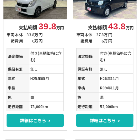
39.8
43.8
支払総額
支払総額
万円
万円
車両本体
33.8万円
車両本体
37.8万円
諸費用
6万円
諸費用
6万円
付き(車輌価格に含
付き(車輌価格に含
法定整備
法定整備
む)
む)
保証有無
無し
保証有無
無し
年式
H25年05月
年式
H26年11月
車検
－
車検
R09年11月
色
白
色
黒
走行距離
78,000km
走行距離
52,000km
詳細はこちら
詳細はこちら