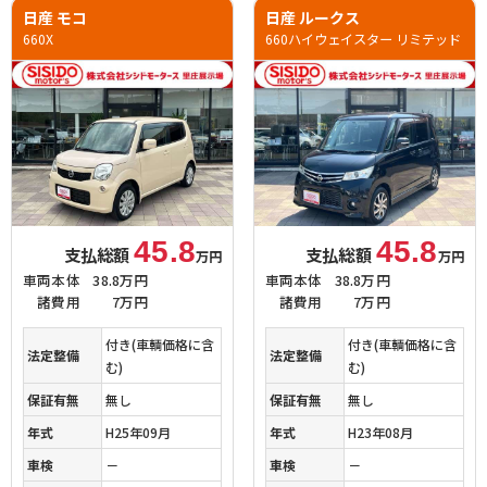
日産 モコ
日産 ルークス
660X
660ハイウェイスター リミテッド
45.8
45.8
支払総額
支払総額
万円
万円
車両本体
38.8万円
車両本体
38.8万円
諸費用
7万円
諸費用
7万円
付き(車輌価格に含
付き(車輌価格に含
法定整備
法定整備
む)
む)
保証有無
無し
保証有無
無し
年式
H25年09月
年式
H23年08月
車検
－
車検
－