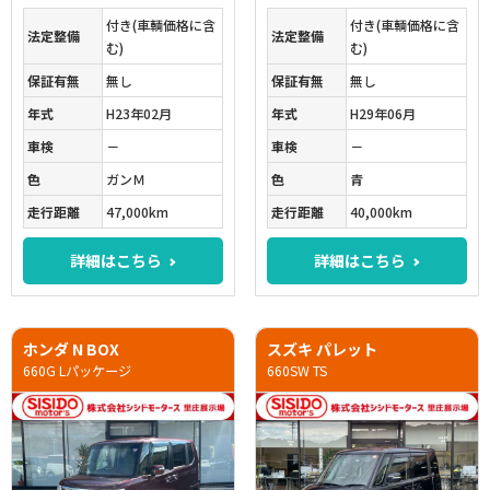
付き(車輌価格に含
付き(車輌価格に含
法定整備
法定整備
む)
む)
保証有無
無し
保証有無
無し
年式
H23年02月
年式
H29年06月
車検
－
車検
－
色
ガンＭ
色
青
走行距離
47,000km
走行距離
40,000km
詳細はこちら
詳細はこちら
ホンダ N BOX
スズキ パレット
660G Lパッケージ
660SW TS