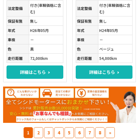
付き(車輌価格に含
付き(車輌価格に含
法定整備
法定整備
む)
む)
保証有無
無し
保証有無
無し
年式
H26年05月
年式
H24年05月
車検
－
車検
－
色
黒
色
ベージュ
走行距離
72,000km
走行距離
54,000km
詳細はこちら
詳細はこちら
1
2
3
4
5
6
7
8
»