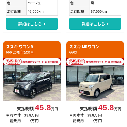
色
ベージュ
色
黒
走行距離
46,000km
走行距離
67,000km
詳細はこちら
詳細はこちら
スズキ ワゴンR
スズキ MRワゴン
660 20周年記念車
660X
45.8
45.8
支払総額
支払総額
万円
万円
車両本体
38.8万円
車両本体
38.8万円
諸費用
7万円
諸費用
7万円