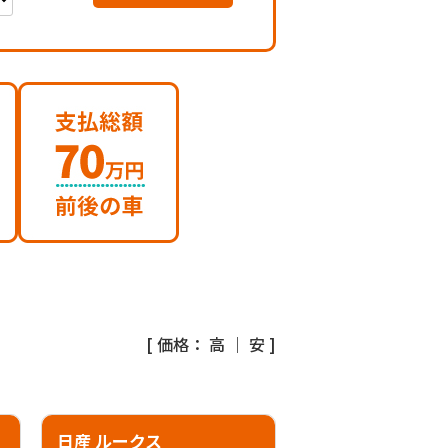
[ 価格：
高
｜
安
]
日産 ルークス