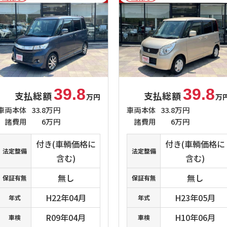
39.8
39.8
支払総額
支払総額
万円
万
車両本体
33.8万円
車両本体
33.8万円
諸費用
6万円
諸費用
6万円
付き(車輌価格に
付き(車輌価格に
法定整備
法定整備
含む)
含む)
無し
無し
保証有無
保証有無
H22年04月
H23年05月
年式
年式
R09年04月
H10年06月
車検
車検