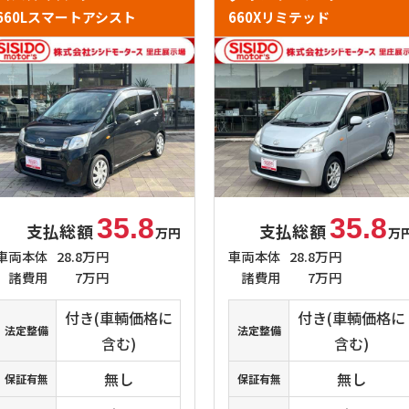
660Lスマートアシスト
660Xリミテッド
35.8
35.8
支払総額
支払総額
万円
万
車両本体
28.8万円
車両本体
28.8万円
諸費用
7万円
諸費用
7万円
付き(車輌価格に
付き(車輌価格に
法定整備
法定整備
含む)
含む)
無し
無し
保証有無
保証有無