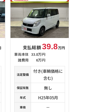
39.8
支払総額
円
万円
車両本体
33.8万円
諸費用
6万円
付き(車輌価格に
法定整備
含む)
無し
保証有無
H25年05月
年式
－
車検