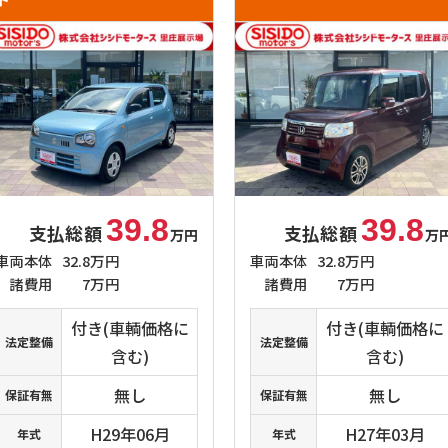
39.8
39.8
支払総額
支払総額
万円
万
車両本体
32.8万円
車両本体
32.8万円
諸費用
7万円
諸費用
7万円
付き(車輌価格に
付き(車輌価格に
法定整備
法定整備
含む)
含む)
無し
無し
保証有無
保証有無
H29年06月
H27年03月
年式
年式