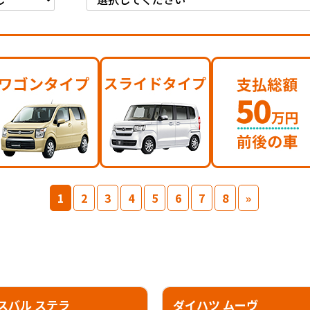
1
2
3
4
5
6
7
8
»
スバル ステラ
ダイハツ ムーヴ