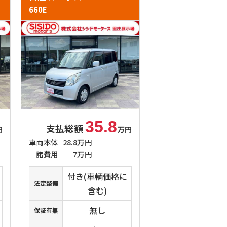
660E
35.8
支払総額
円
万円
車両本体
28.8万円
諸費用
7万円
付き(車輌価格に
法定整備
含む)
無し
保証有無