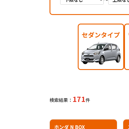
171
検索結果：
件
ホンダ N BOX