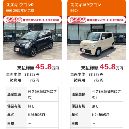
スズキ ワゴンR
スズキ MRワゴン
660 20周年記念車
660X
45.8
45.8
支払総額
支払総額
万円
万円
車両本体
38.8万円
車両本体
38.8万円
諸費用
7万円
諸費用
7万円
付き(車輌価格に含
付き(車輌価格に含
法定整備
法定整備
む)
む)
保証有無
無し
保証有無
無し
年式
H26年05月
年式
H24年05月
車検
－
車検
－