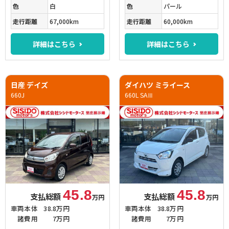
色
白
色
パール
走行距離
67,000km
走行距離
60,000km
詳細はこちら
詳細はこちら
日産 デイズ
ダイハツ ミライース
660J
660L SAⅢ
45.8
45.8
支払総額
支払総額
万円
万円
車両本体
38.8万円
車両本体
38.8万円
諸費用
7万円
諸費用
7万円