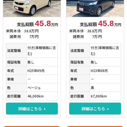
45.8
45.8
支払総額
支払総額
万円
万円
車両本体
38.8万円
車両本体
38.8万円
諸費用
7万円
諸費用
7万円
付き(車輌価格に含
付き(車輌価格に含
法定整備
法定整備
む)
む)
保証有無
無し
保証有無
無し
年式
H25年09月
年式
H23年08月
車検
－
車検
－
色
ベージュ
色
黒
走行距離
46,000km
走行距離
67,000km
詳細はこちら
詳細はこちら