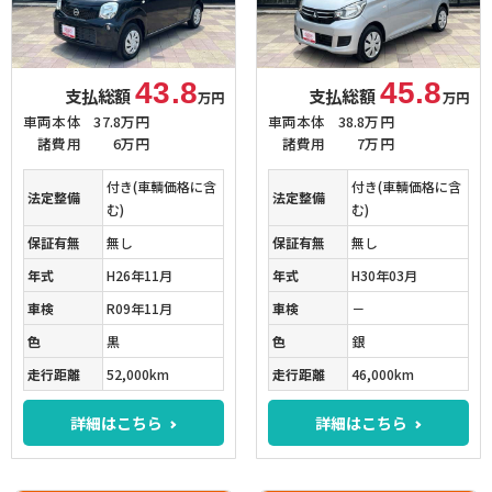
43.8
45.8
支払総額
支払総額
万円
万円
車両本体
37.8万円
車両本体
38.8万円
諸費用
6万円
諸費用
7万円
付き(車輌価格に含
付き(車輌価格に含
法定整備
法定整備
む)
む)
保証有無
無し
保証有無
無し
年式
H26年11月
年式
H30年03月
車検
R09年11月
車検
－
色
黒
色
銀
走行距離
52,000km
走行距離
46,000km
詳細はこちら
詳細はこちら