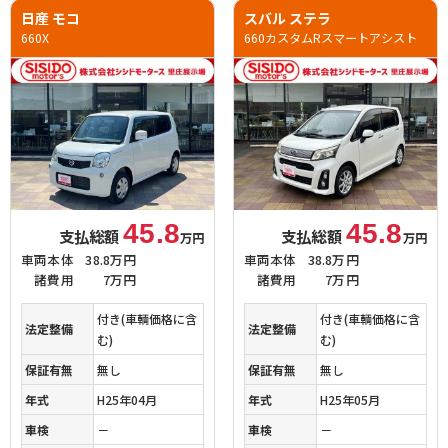
日産 モコ
スバル ステラ
660X
660カスタムRスマートアシスト
45.8
45.8
支払総額
支払総額
万円
万円
車両本体
38.8万円
車両本体
38.8万円
諸費用
7万円
諸費用
7万円
付き(車輌価格に含
付き(車輌価格に含
法定整備
法定整備
む)
む)
保証有無
無し
保証有無
無し
年式
H25年04月
年式
H25年05月
車検
－
車検
－