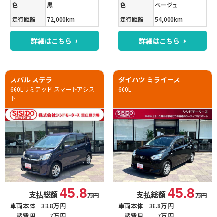
色
黒
色
ベージュ
走行距離
72,000km
走行距離
54,000km
詳細はこちら
詳細はこちら
スバル ステラ
ダイハツ ミライース
660Lリミテッド スマートアシス
660L
ト
45.8
45.8
支払総額
支払総額
万円
万円
車両本体
38.8万円
車両本体
38.8万円
諸費用
7万円
諸費用
7万円