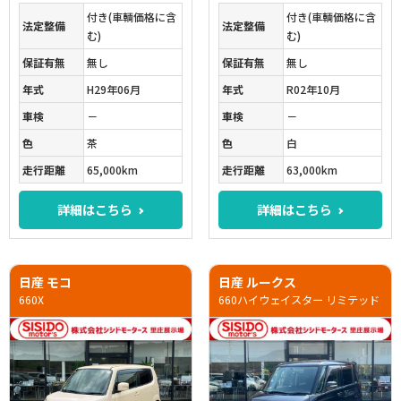
付き(車輌価格に含
付き(車輌価格に含
法定整備
法定整備
む)
む)
保証有無
無し
保証有無
無し
年式
H29年06月
年式
R02年10月
車検
－
車検
－
色
茶
色
白
走行距離
65,000km
走行距離
63,000km
詳細はこちら
詳細はこちら
日産 モコ
日産 ルークス
660X
660ハイウェイスター リミテッド