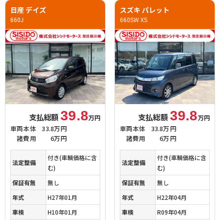
日産 デイズ
スズキ パレット
660J
660SW XS
39.8
39.8
支払総額
支払総額
万円
万円
車両本体
33.8万円
車両本体
33.8万円
諸費用
6万円
諸費用
6万円
付き(車輌価格に含
付き(車輌価格に含
法定整備
法定整備
む)
む)
保証有無
無し
保証有無
無し
年式
H27年01月
年式
H22年04月
車検
H10年01月
車検
R09年04月