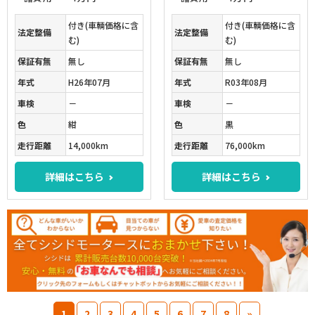
付き(車輌価格に含
付き(車輌価格に含
法定整備
法定整備
む)
む)
保証有無
無し
保証有無
無し
年式
H26年07月
年式
R03年08月
車検
－
車検
－
色
紺
色
黒
走行距離
14,000km
走行距離
76,000km
詳細はこちら
詳細はこちら
1
2
3
4
5
6
7
8
»