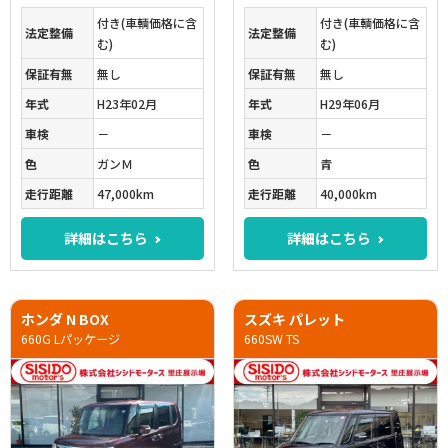
付き(車輌価格に含
付き(車輌価格に含
法定整備
法定整備
む)
む)
保証有無
無し
保証有無
無し
年式
H23年02月
年式
H29年06月
車検
－
車検
－
色
ガンＭ
色
青
走行距離
47,000km
走行距離
40,000km
詳細はこちら
詳細はこちら
ホンダ N BOX
スズキ パレット
660G Lパッケージ
660SW TS