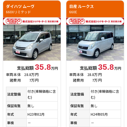
ダイハツ ムーヴ
日産 ルークス
660Xリミテッド
660E
35.8
35.8
支払総額
支払総額
万円
万円
車両本体
28.8万円
車両本体
28.8万円
諸費用
7万円
諸費用
7万円
付き(車輌価格に含
付き(車輌価格に含
法定整備
法定整備
む)
む)
保証有無
無し
保証有無
無し
年式
H23年02月
年式
H24年05月
車検
－
車検
－