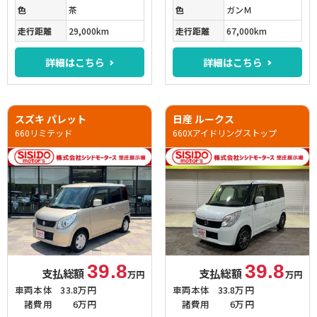
色
茶
色
ガンＭ
走行距離
29,000km
走行距離
67,000km
詳細はこちら
詳細はこちら
スズキ パレット
日産 ルークス
660リミテッド
660Xアイドリングストップ
39.8
39.8
支払総額
支払総額
万円
万円
車両本体
33.8万円
車両本体
33.8万円
諸費用
6万円
諸費用
6万円