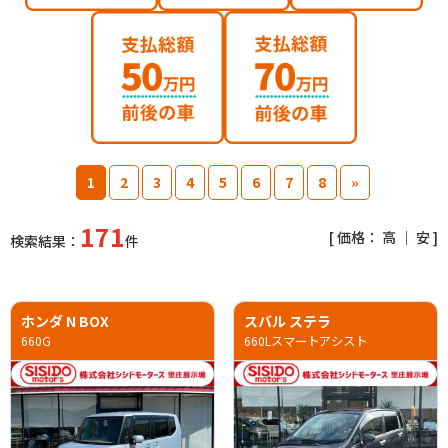
1
2
3
4
5
6
7
8
»
171
[ 価格：
高
｜
安
]
検索結果：
件
ホンダ N BOX
スバル ステラ
660G
660Lスマートアシスト