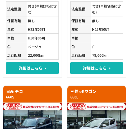
付き(車輌価格に含
付き(車輌価格に含
法定整備
法定整備
む)
む)
保証有無
無し
保証有無
無し
年式
H23年05月
年式
H25年05月
車検
H10年06月
車検
－
色
ベージュ
色
白
走行距離
22,000km
走行距離
78,000km
詳細はこちら
詳細はこちら
日産 モコ
三菱 eKワゴン
660S
660E