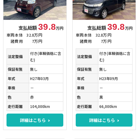
39.8
39.8
支払総額
支払総額
万円
万円
車両本体
32.8万円
車両本体
32.8万円
諸費用
7万円
諸費用
7万円
付き(車輌価格に含
付き(車輌価格に含
法定整備
法定整備
む)
む)
保証有無
無し
保証有無
無し
年式
H27年03月
年式
H23年09月
車検
－
車検
－
色
赤
色
黒
走行距離
104,000km
走行距離
66,000km
詳細はこちら
詳細はこちら