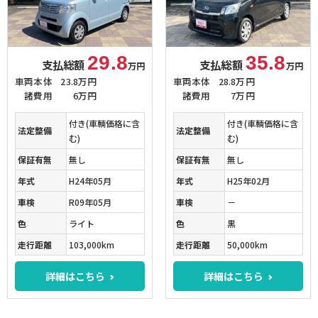
29.8
35.8
支払総額
支払総額
万円
万円
車両本体
23.8万円
車両本体
28.8万円
諸費用
6万円
諸費用
7万円
付き(車輌価格に含
付き(車輌価格に含
法定整備
法定整備
む)
む)
保証有無
無し
保証有無
無し
年式
H24年05月
年式
H25年02月
車検
R09年05月
車検
－
色
ライト
色
黒
走行距離
103,000km
走行距離
50,000km
詳細はこちら
詳細はこちら