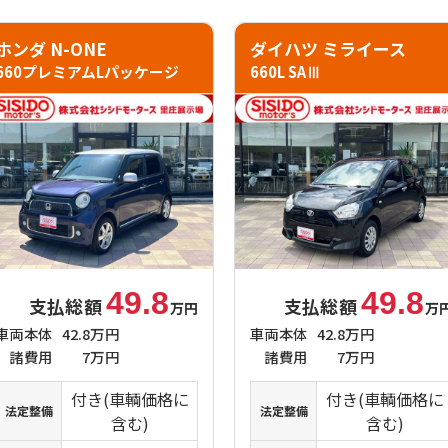
ホンダ N-ONE
ダイハツ ミライース
660プレミアムLパッケージ
660L SAⅢ
49.8
49.8
支払総額
支払総額
万円
万
車両本体
42.8万円
車両本体
42.8万円
諸費用
7万円
諸費用
7万円
付き(車輌価格に
付き(車輌価格に
法定整備
法定整備
含む)
含む)