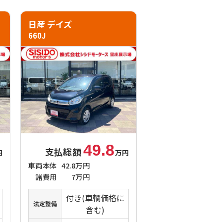
日産 デイズ
660J
49.8
支払総額
円
万円
車両本体
42.8万円
諸費用
7万円
付き(車輌価格に
法定整備
含む)