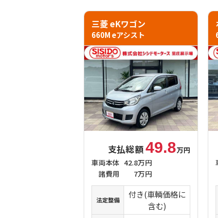
三菱 eKワゴン
660M eアシスト
49.8
支払総額
万円
車両本体
42.8万円
諸費用
7万円
付き(車輌価格に
法定整備
含む)