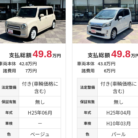
49.8
49.8
支払総額
支払総額
万円
万
車両本体
42.8万円
車両本体
43.8万円
諸費用
7万円
諸費用
6万円
付き(車輌価格に
付き(車輌価格に
法定整備
法定整備
含む)
含む)
無し
無し
保証有無
保証有無
H25年06月
H25年04月
年式
年式
－
H10年03月
車検
車検
ベージュ
パール
色
色