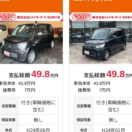
49.8
49.8
支払総額
支払総額
万円
万
車両本体
42.8万円
車両本体
42.8万円
諸費用
7万円
諸費用
7万円
付き(車輌価格に
付き(車輌価格に
法定整備
法定整備
含む)
含む)
無し
無し
保証有無
保証有無
H24年06月
H24年01月
年式
年式