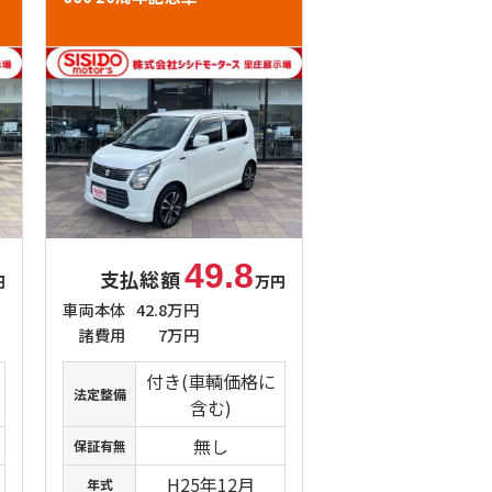
49.8
支払総額
円
万円
車両本体
42.8万円
諸費用
7万円
付き(車輌価格に
法定整備
含む)
無し
保証有無
H25年12月
年式