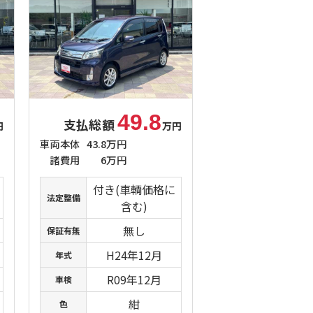
49.8
支払総額
円
万円
車両本体
43.8万円
諸費用
6万円
付き(車輌価格に
法定整備
含む)
無し
保証有無
H24年12月
年式
R09年12月
車検
紺
色