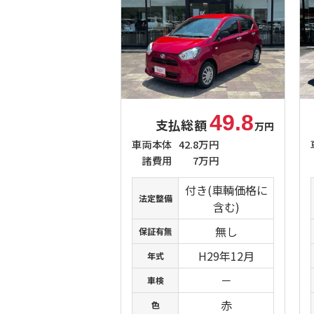
49.8
支払総額
万円
車両本体
42.8万円
諸費用
7万円
付き(車輌価格に
法定整備
含む)
無し
保証有無
H29年12月
年式
－
車検
赤
色