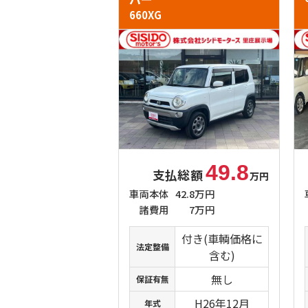
660XG
49.8
支払総額
万円
車両本体
42.8万円
諸費用
7万円
付き(車輌価格に
法定整備
含む)
無し
保証有無
H26年12月
年式