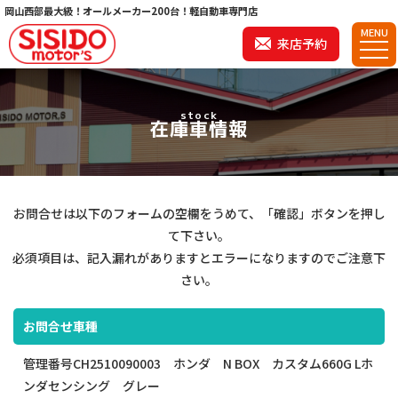
岡山西部最大級！オールメーカー200台！軽自動車専門店
MENU
来店予約
stock
在庫車情報
お問合せは以下のフォームの空欄をうめて、「確認」ボタンを押し
て下さい。
必須項目は、記入漏れがありますとエラーになりますのでご注意下
さい。
お問合せ車種
管理番号CH2510090003 ホンダ N BOX カスタム660G Lホ
ンダセンシング グレー