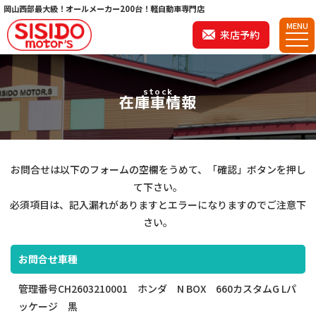
岡山西部最大級！オールメーカー200台！軽自動車専門店
MENU
来店予約
stock
在庫車情報
お問合せは以下のフォームの空欄をうめて、「確認」ボタンを押し
て下さい。
必須項目は、記入漏れがありますとエラーになりますのでご注意下
さい。
お問合せ車種
管理番号CH2603210001 ホンダ N BOX 660カスタムG Lパ
ッケージ 黒