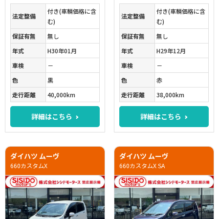
付き(車輌価格に含
付き(車輌価格に含
法定整備
法定整備
む)
む)
保証有無
無し
保証有無
無し
年式
H30年01月
年式
H29年12月
車検
－
車検
－
色
黒
色
赤
走行距離
40,000km
走行距離
38,000km
詳細はこちら
詳細はこちら
ダイハツ ムーヴ
ダイハツ ムーヴ
660カスタムX
660カスタムX SA