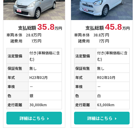
35.8
45.8
支払総額
支払総額
万円
万円
車両本体
28.8万円
車両本体
38.8万円
諸費用
7万円
諸費用
7万円
付き(車輌価格に含
付き(車輌価格に含
法定整備
法定整備
む)
む)
保証有無
無し
保証有無
無し
年式
H23年02月
年式
R02年10月
車検
－
車検
－
色
銀
色
白
走行距離
30,000km
走行距離
63,000km
詳細はこちら
詳細はこちら