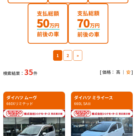
1
2
»
35
[ 価格：
高
｜
安
]
検索結果：
件
ダイハツ ムーヴ
ダイハツ ミライース
660Xリミテッド
660L SAⅢ