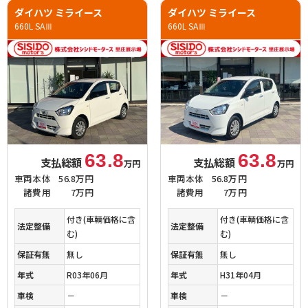
ダイハツ ミライース
ダイハツ ミライース
660L SAⅢ
660L SAⅢ
63.8
63.8
支払総額
支払総額
万円
万円
車両本体
56.8万円
車両本体
56.8万円
諸費用
7万円
諸費用
7万円
付き(車輌価格に含
付き(車輌価格に含
法定整備
法定整備
む)
む)
保証有無
無し
保証有無
無し
年式
R03年06月
年式
H31年04月
車検
－
車検
－