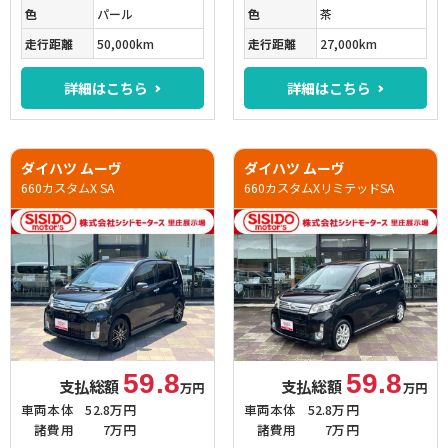
色
パール
色
茶
走行距離
50,000km
走行距離
27,000km
詳細はこちら
詳細はこちら
ダイハツ ムーヴ
ダイハツ ムーヴ
660カスタムX SA
660カスタムXリミテッドSA
59.8
59.8
支払総額
支払総額
万円
万円
車両本体
52.8万円
車両本体
52.8万円
諸費用
7万円
諸費用
7万円