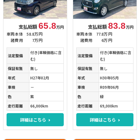
65.8
83.8
支払総額
支払総額
万円
万円
車両本体
58.8万円
車両本体
77.8万円
諸費用
7万円
諸費用
6万円
付き(車輌価格に含
付き(車輌価格に含
法定整備
法定整備
む)
む)
保証有無
無し
保証有無
無し
年式
H27年02月
年式
H30年05月
車検
－
車検
R09年06月
色
紫
色
緑
走行距離
66,000km
走行距離
69,000km
詳細はこちら
詳細はこちら