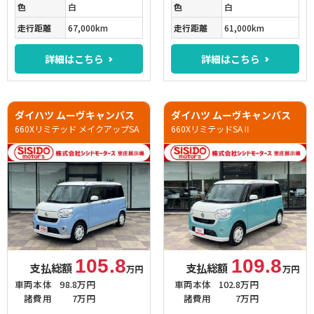
色
白
色
白
走行距離
67,000km
走行距離
61,000km
詳細はこちら
詳細はこちら
ダイハツ ムーヴキャンバス
ダイハツ ムーヴキャンバス
660Xリミテッド メイクアップSA
660XリミテッドSAⅡ
105.8
109.8
支払総額
支払総額
万円
万円
車両本体
98.8万円
車両本体
102.8万円
諸費用
7万円
諸費用
7万円