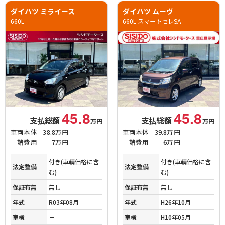
ダイハツ ミライース
ダイハツ ムーヴ
660L
660L スマートセレSA
45.8
45.8
支払総額
支払総額
万円
万円
車両本体
38.8万円
車両本体
39.8万円
諸費用
7万円
諸費用
6万円
付き(車輌価格に含
付き(車輌価格に含
法定整備
法定整備
む)
む)
保証有無
無し
保証有無
無し
年式
R03年08月
年式
H26年10月
車検
－
車検
H10年05月