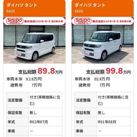
ダイハツ タント
ダイハツ タント
660X
660X
89.8
99.8
支払総額
支払総額
万円
万円
車両本体
82.8万円
車両本体
92.8万円
諸費用
7万円
諸費用
7万円
付き(車輌価格に含
付き(車輌価格に含
法定整備
法定整備
む)
む)
保証有無
無し
保証有無
無し
年式
R02年07月
年式
R01年08月
車検
－
車検
－