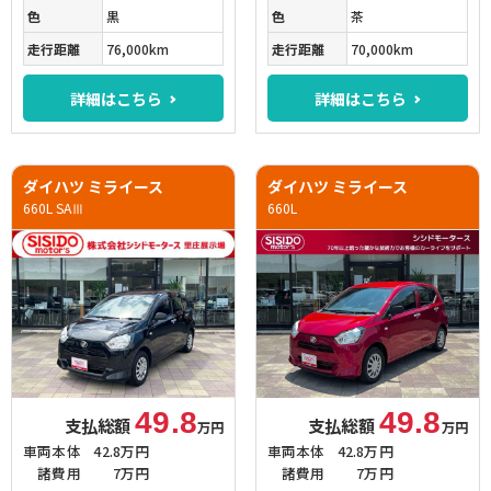
色
黒
色
茶
走行距離
76,000km
走行距離
70,000km
詳細はこちら
詳細はこちら
ダイハツ ミライース
ダイハツ ミライース
660L SAⅢ
660L
49.8
49.8
支払総額
支払総額
万円
万円
車両本体
42.8万円
車両本体
42.8万円
諸費用
7万円
諸費用
7万円