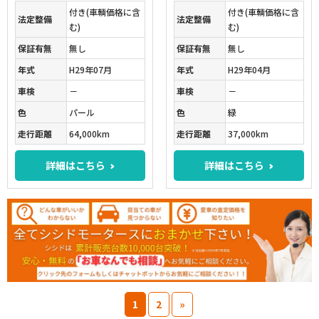
付き(車輌価格に含
付き(車輌価格に含
法定整備
法定整備
む)
む)
保証有無
無し
保証有無
無し
年式
H29年07月
年式
H29年04月
車検
－
車検
－
色
パール
色
緑
走行距離
64,000km
走行距離
37,000km
詳細はこちら
詳細はこちら
1
2
»