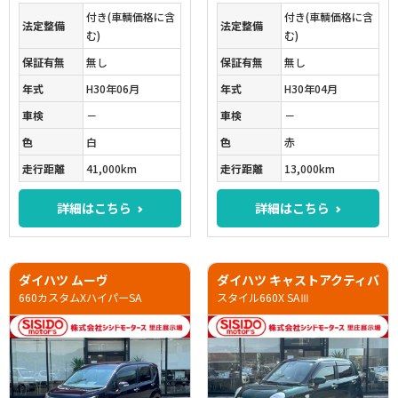
付き(車輌価格に含
付き(車輌価格に含
法定整備
法定整備
む)
む)
保証有無
無し
保証有無
無し
年式
H30年06月
年式
H30年04月
車検
－
車検
－
色
白
色
赤
走行距離
41,000km
走行距離
13,000km
詳細はこちら
詳細はこちら
ダイハツ ムーヴ
ダイハツ キャストアクティバ
660カスタムXハイパーSA
スタイル660X SAⅢ