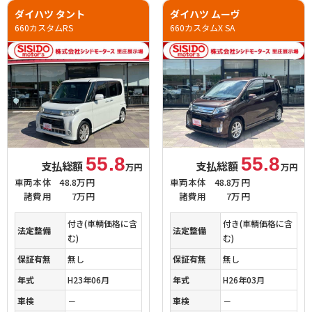
ダイハツ タント
ダイハツ ムーヴ
660カスタムRS
660カスタムX SA
55.8
55.8
支払総額
支払総額
万円
万円
車両本体
48.8万円
車両本体
48.8万円
諸費用
7万円
諸費用
7万円
付き(車輌価格に含
付き(車輌価格に含
法定整備
法定整備
む)
む)
保証有無
無し
保証有無
無し
年式
H23年06月
年式
H26年03月
車検
－
車検
－