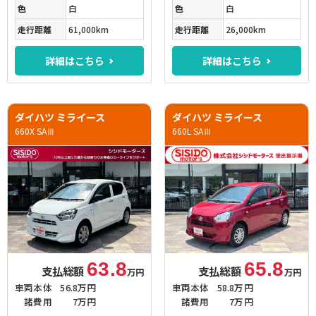
色
白
色
白
走行距離
61,000km
走行距離
26,000km
詳細はこちら
詳細はこちら
ダイハツ ミライース
ダイハツ ミライース
660X SAⅢ
660L SAⅢ
63.8
65.8
支払総額
支払総額
万円
万円
車両本体
56.8万円
車両本体
58.8万円
諸費用
7万円
諸費用
7万円