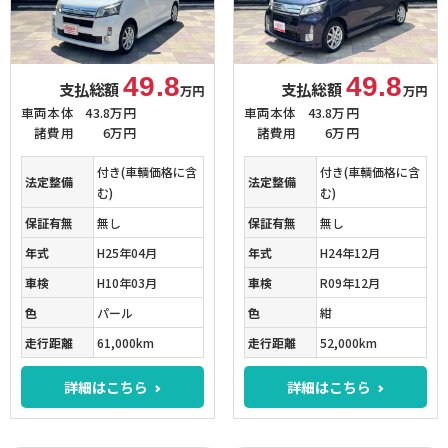
49.8
49.8
支払総額
支払総額
万円
万円
車両本体
43.8万円
車両本体
43.8万円
諸費用
6万円
諸費用
6万円
付き(車輌価格に含
付き(車輌価格に含
法定整備
法定整備
む)
む)
保証有無
無し
保証有無
無し
年式
H25年04月
年式
H24年12月
車検
H10年03月
車検
R09年12月
色
パール
色
紺
走行距離
61,000km
走行距離
52,000km
詳細はこちら
詳細はこちら