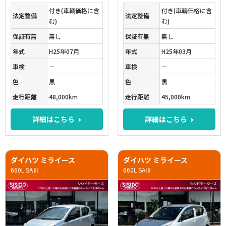
付き(車輌価格に含
付き(車輌価格に含
法定整備
法定整備
む)
む)
保証有無
無し
保証有無
無し
年式
H25年07月
年式
H25年03月
車検
－
車検
－
色
黒
色
黒
走行距離
48,000km
走行距離
45,000km
詳細はこちら
詳細はこちら
ダイハツ ミライース
ダイハツ ミライース
660L SAⅢ
660L SAⅢ