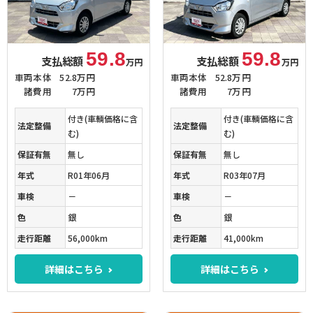
59.8
59.8
支払総額
支払総額
万円
万円
車両本体
52.8万円
車両本体
52.8万円
諸費用
7万円
諸費用
7万円
付き(車輌価格に含
付き(車輌価格に含
法定整備
法定整備
む)
む)
保証有無
無し
保証有無
無し
年式
R01年06月
年式
R03年07月
車検
－
車検
－
色
銀
色
銀
走行距離
56,000km
走行距離
41,000km
詳細はこちら
詳細はこちら