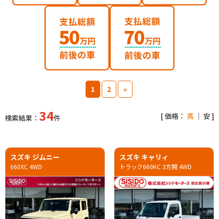
1
2
»
34
[ 価格：
高
｜
安
]
検索結果：
件
スズキ ジムニー
スズキ キャリィ
660XC 4WD
トラック660KC 3方開 4WD