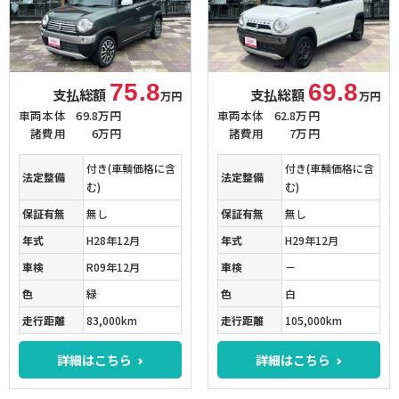
75.8
69.8
支払総額
支払総額
万円
万円
車両本体
69.8万円
車両本体
62.8万円
諸費用
6万円
諸費用
7万円
付き(車輌価格に含
付き(車輌価格に含
法定整備
法定整備
む)
む)
保証有無
無し
保証有無
無し
年式
H28年12月
年式
H29年12月
車検
R09年12月
車検
－
色
緑
色
白
走行距離
83,000km
走行距離
105,000km
詳細はこちら
詳細はこちら