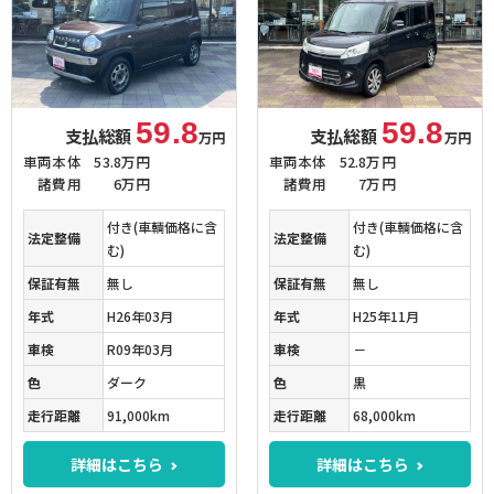
59.8
59.8
支払総額
支払総額
万円
万円
車両本体
53.8万円
車両本体
52.8万円
諸費用
6万円
諸費用
7万円
付き(車輌価格に含
付き(車輌価格に含
法定整備
法定整備
む)
む)
保証有無
無し
保証有無
無し
年式
H26年03月
年式
H25年11月
車検
R09年03月
車検
－
色
ダーク
色
黒
走行距離
91,000km
走行距離
68,000km
詳細はこちら
詳細はこちら