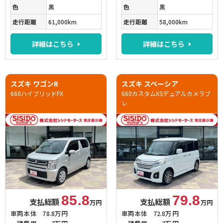
色
黒
色
黒
走行距離
61,000km
走行距離
58,000km
詳細はこちら
詳細はこちら
スズキ ワゴンR
スズキ スペーシア
660ハイブリッドFX
660カスタムXSデュアルカメラブ
レ
85.8
79.8
支払総額
支払総額
万円
万円
車両本体
78.8万円
車両本体
72.8万円