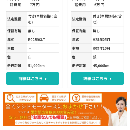
諸費用
7万円
諸費用
6万円
付き(車輌価格に含
付き(車輌価格に含
法定整備
法定整備
む)
む)
保証有無
無し
保証有無
無し
年式
R02年03月
年式
H28年05月
車検
－
車検
R09年10月
色
白
色
銀
走行距離
51,000km
走行距離
45,000km
詳細はこちら
詳細はこちら