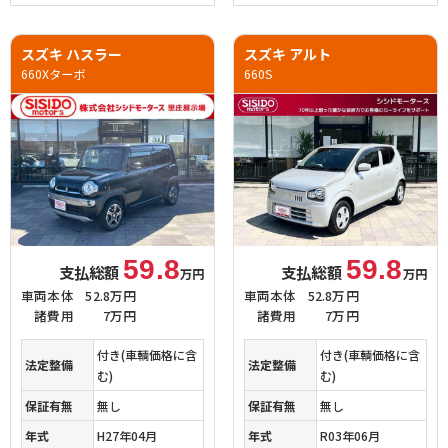
スズキ ハスラー
スズキ アルト
660Xターボ
660S
59.8
59.8
支払総額
支払総額
万円
万円
車両本体
52.8万円
車両本体
52.8万円
諸費用
7万円
諸費用
7万円
付き(車輌価格に含
付き(車輌価格に含
法定整備
法定整備
む)
む)
保証有無
無し
保証有無
無し
年式
H27年04月
年式
R03年06月