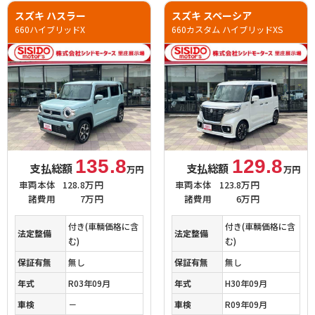
スズキ ハスラー
スズキ スペーシア
660ハイブリッドX
660カスタム ハイブリッドXS
135.8
129.8
支払総額
支払総額
万円
万円
車両本体
128.8万円
車両本体
123.8万円
諸費用
7万円
諸費用
6万円
付き(車輌価格に含
付き(車輌価格に含
法定整備
法定整備
む)
む)
保証有無
無し
保証有無
無し
年式
R03年09月
年式
H30年09月
車検
－
車検
R09年09月