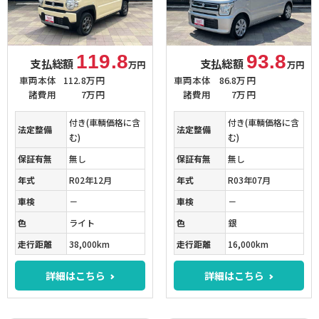
119.8
93.8
支払総額
支払総額
万円
万円
車両本体
112.8万円
車両本体
86.8万円
諸費用
7万円
諸費用
7万円
付き(車輌価格に含
付き(車輌価格に含
法定整備
法定整備
む)
む)
保証有無
無し
保証有無
無し
年式
R02年12月
年式
R03年07月
車検
－
車検
－
色
ライト
色
銀
走行距離
38,000km
走行距離
16,000km
詳細はこちら
詳細はこちら