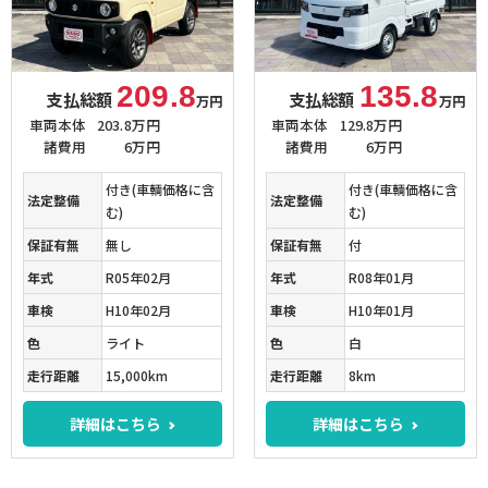
209.8
135.8
支払総額
支払総額
万円
万円
車両本体
203.8万円
車両本体
129.8万円
諸費用
6万円
諸費用
6万円
付き(車輌価格に含
付き(車輌価格に含
法定整備
法定整備
む)
む)
保証有無
無し
保証有無
付
年式
R05年02月
年式
R08年01月
車検
H10年02月
車検
H10年01月
色
ライト
色
白
走行距離
15,000km
走行距離
8km
詳細はこちら
詳細はこちら