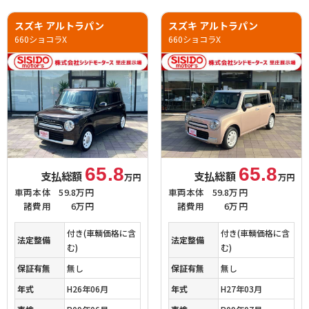
スズキ アルトラパン
スズキ アルトラパン
660ショコラX
660ショコラX
65.8
65.8
支払総額
支払総額
万円
万円
車両本体
59.8万円
車両本体
59.8万円
諸費用
6万円
諸費用
6万円
付き(車輌価格に含
付き(車輌価格に含
法定整備
法定整備
む)
む)
保証有無
無し
保証有無
無し
年式
H26年06月
年式
H27年03月