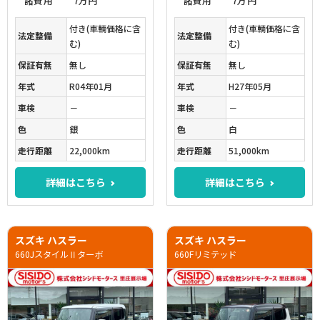
諸費用
7万円
諸費用
7万円
付き(車輌価格に含
付き(車輌価格に含
法定整備
法定整備
む)
む)
保証有無
無し
保証有無
無し
年式
R04年01月
年式
H27年05月
車検
－
車検
－
色
銀
色
白
走行距離
22,000km
走行距離
51,000km
詳細はこちら
詳細はこちら
スズキ ハスラー
スズキ ハスラー
660JスタイルⅡターボ
660Fリミテッド