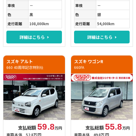
車検
－
車検
－
色
黒
色
銀
走行距離
108,000km
走行距離
54,000km
詳細はこちら
詳細はこちら
スズキ アルト
スズキ ワゴンR
660 40周年記念特別仕
660FA
59.8
55.8
支払総額
支払総額
万円
万円
車両本体
52.8万円
車両本体
49.8万円