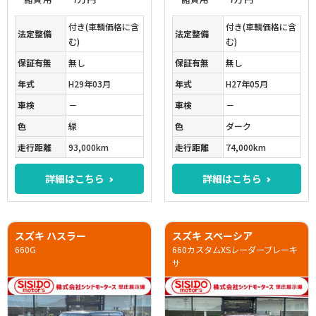
付き(車輌価格に含
付き(車輌価格に含
法定整備
法定整備
む)
む)
保証有無
無し
保証有無
無し
年式
H29年03月
年式
H27年05月
車検
－
車検
－
色
緑
色
ダーク
走行距離
93,000km
走行距離
74,000km
詳細はこちら
詳細はこちら
スズキ ハスラー
スズキ スペーシア
660G
660カスタムXSレーダーブレーキ
サ