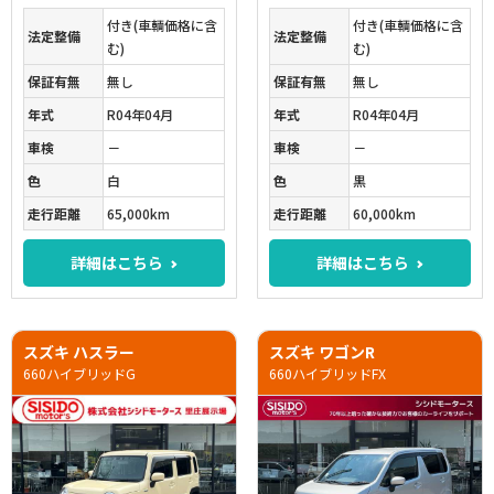
付き(車輌価格に含
付き(車輌価格に含
法定整備
法定整備
む)
む)
保証有無
無し
保証有無
無し
年式
R04年04月
年式
R04年04月
車検
－
車検
－
色
白
色
黒
走行距離
65,000km
走行距離
60,000km
詳細はこちら
詳細はこちら
スズキ ハスラー
スズキ ワゴンR
660ハイブリッドG
660ハイブリッドFX