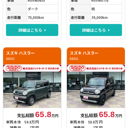
車検
R09年06月
車検
R09年07月
色
ダーク
色
桃
走行距離
70,000km
走行距離
39,000km
詳細はこちら
詳細はこちら
スズキ ハスラー
スズキ ハスラー
660G
660G
65.8
65.8
支払総額
支払総額
万円
万円
車両本体
58.8万円
車両本体
58.8万円
諸費用
7万円
諸費用
7万円