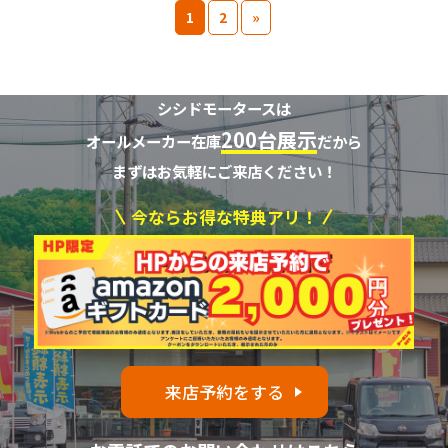
1
2
»
シシドモータースは
200台展示
オールメーカー在庫
だから
まずはお気軽にご来店ください！
今ならお得な特典アリ！
来店予約をする