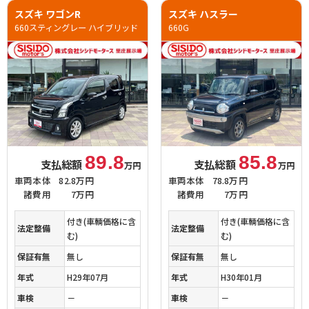
スズキ ワゴンR
スズキ ハスラー
660スティングレー ハイブリッド
660G
89.8
85.8
支払総額
支払総額
万円
万円
車両本体
82.8万円
車両本体
78.8万円
諸費用
7万円
諸費用
7万円
付き(車輌価格に含
付き(車輌価格に含
法定整備
法定整備
む)
む)
保証有無
無し
保証有無
無し
年式
H29年07月
年式
H30年01月
車検
－
車検
－