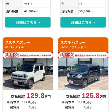
色
ライト
色
白
走行距離
48,000km
走行距離
55,000km
詳細はこちら
詳細はこちら
スズキ ハスラー
スズキ ハスラー
660Jスタイル
660ハイブリッドG
129.8
125.8
支払総額
支払総額
万円
万円
車両本体
122.8万円
車両本体
118.8万円
諸費用
7万円
諸費用
7万円