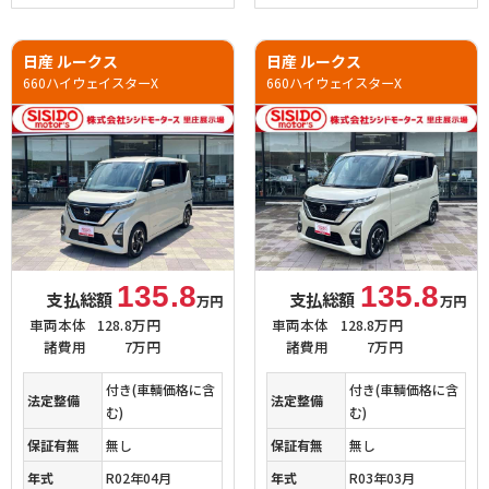
日産 ルークス
日産 ルークス
660ハイウェイスターX
660ハイウェイスターX
135.8
135.8
支払総額
支払総額
万円
万円
車両本体
128.8万円
車両本体
128.8万円
諸費用
7万円
諸費用
7万円
付き(車輌価格に含
付き(車輌価格に含
法定整備
法定整備
む)
む)
保証有無
無し
保証有無
無し
年式
R02年04月
年式
R03年03月