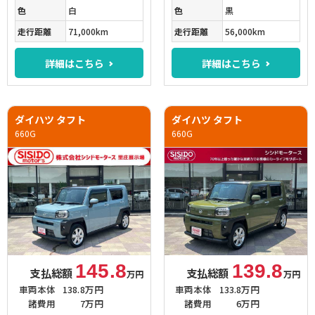
色
白
色
黒
走行距離
71,000km
走行距離
56,000km
詳細はこちら
詳細はこちら
ダイハツ タフト
ダイハツ タフト
660G
660G
145.8
139.8
支払総額
支払総額
万円
万円
車両本体
138.8万円
車両本体
133.8万円
諸費用
7万円
諸費用
6万円