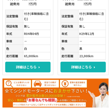
諸費用
7万円
諸費用
7万円
付き(車輌価格に含
付き(車輌価格に含
法定整備
法定整備
む)
む)
保証有無
無し
保証有無
無し
年式
R04年04月
年式
H29年12月
車検
－
車検
－
色
白
色
黒
走行距離
65,000km
走行距離
23,000km
詳細はこちら
詳細はこちら