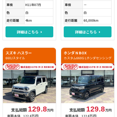
車検
H11年07月
車検
－
色
白
色
白
走行距離
4km
走行距離
60,000km
詳細はこちら
詳細はこちら
スズキ ハスラー
ホンダ N BOX
660Jスタイル
カスタム660G Lホンダセンシング
129.8
129.8
支払総額
支払総額
万円
万円
車両本体
122.8万円
車両本体
122.8万円