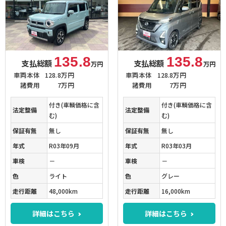
135.8
135.8
支払総額
支払総額
万円
万円
車両本体
128.8万円
車両本体
128.8万円
諸費用
7万円
諸費用
7万円
付き(車輌価格に含
付き(車輌価格に含
法定整備
法定整備
む)
む)
保証有無
無し
保証有無
無し
年式
R03年09月
年式
R03年03月
車検
－
車検
－
色
ライト
色
グレー
走行距離
48,000km
走行距離
16,000km
詳細はこちら
詳細はこちら