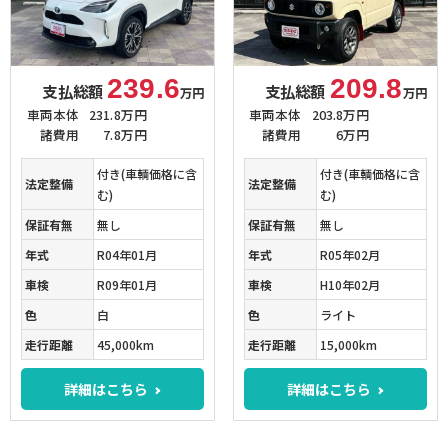
239.6
209.8
支払総額
支払総額
万円
万円
車両本体
231.8万円
車両本体
203.8万円
諸費用
7.8万円
諸費用
6万円
付き(車輌価格に含
付き(車輌価格に含
法定整備
法定整備
む)
む)
保証有無
無し
保証有無
無し
年式
R04年01月
年式
R05年02月
車検
R09年01月
車検
H10年02月
色
白
色
ライト
走行距離
45,000km
走行距離
15,000km
詳細はこちら
詳細はこちら