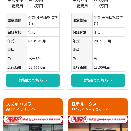
諸費用
7万円
諸費用
7万円
付き(車輌価格に含
付き(車輌価格に含
法定整備
法定整備
む)
む)
保証有無
無し
保証有無
無し
年式
R03年09月
年式
R01年09月
車検
－
車検
－
色
ベージュ
色
白
走行距離
25,000km
走行距離
23,000km
詳細はこちら
詳細はこちら
スズキ ハスラー
日産 ルークス
660ハイブリッドX
660ハイウェイスターX