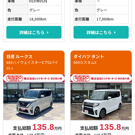
車検
H10年05月
車検
－
色
グレー
色
グレー
走行距離
18,000km
走行距離
17,000km
詳細はこちら
詳細はこちら
日産 ルークス
ダイハツ タント
660ハイウェイスターXプロパイ
660カスタムX
ロッ
135.8
135.8
支払総額
支払総額
万円
万円
車両本体
128.8万円
車両本体
128.8万円