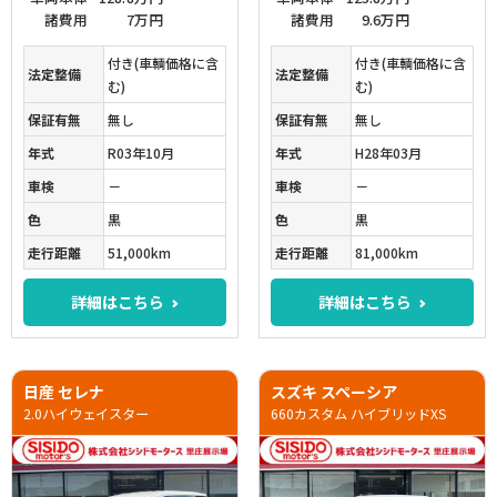
諸費用
7万円
諸費用
9.6万円
付き(車輌価格に含
付き(車輌価格に含
法定整備
法定整備
む)
む)
保証有無
無し
保証有無
無し
年式
R03年10月
年式
H28年03月
車検
－
車検
－
色
黒
色
黒
走行距離
51,000km
走行距離
81,000km
詳細はこちら
詳細はこちら
日産 セレナ
スズキ スペーシア
2.0ハイウェイスター
660カスタム ハイブリッドXS