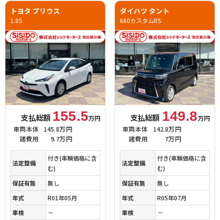
トヨタ プリウス
ダイハツ タント
1.8S
660カスタムRS
155.5
149.8
支払総額
支払総額
万円
万円
車両本体
145.8万円
車両本体
142.8万円
諸費用
9.7万円
諸費用
7万円
付き(車輌価格に含
付き(車輌価格に含
法定整備
法定整備
む)
む)
保証有無
無し
保証有無
無し
年式
R01年05月
年式
R05年07月
車検
－
車検
－