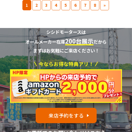
1
2
3
4
5
6
7
8
»
シシドモータースは
200台展示
オールメーカー在庫
だから
まずはお気軽にご来店ください！
今ならお得な特典アリ！
来店予約をする