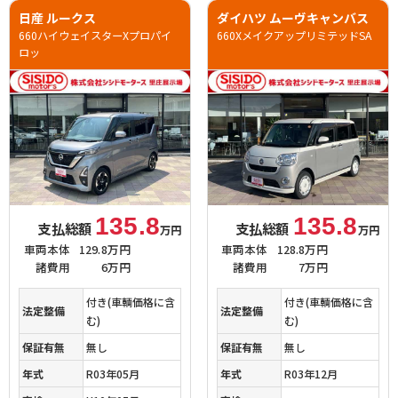
日産 ルークス
ダイハツ ムーヴキャンバス
660ハイウェイスターXプロパイ
660XメイクアップリミテッドSA
ロッ
135.8
135.8
支払総額
支払総額
万円
万円
車両本体
129.8万円
車両本体
128.8万円
諸費用
6万円
諸費用
7万円
付き(車輌価格に含
付き(車輌価格に含
法定整備
法定整備
む)
む)
保証有無
無し
保証有無
無し
年式
R03年05月
年式
R03年12月