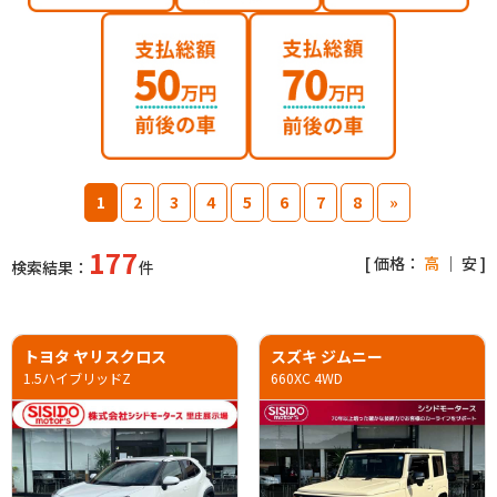
1
2
3
4
5
6
7
8
»
177
[ 価格：
高
｜
安
]
検索結果：
件
トヨタ ヤリスクロス
スズキ ジムニー
1.5ハイブリッドZ
660XC 4WD