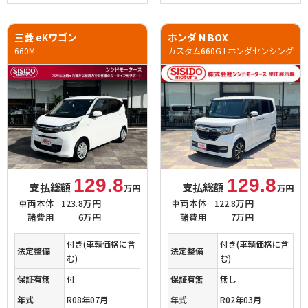
三菱 eKワゴン
ホンダ N BOX
660M
カスタム660G Lホンダセンシング
129.8
129.8
支払総額
支払総額
万円
万円
車両本体
123.8万円
車両本体
122.8万円
諸費用
6万円
諸費用
7万円
付き(車輌価格に含
付き(車輌価格に含
法定整備
法定整備
む)
む)
保証有無
付
保証有無
無し
年式
R08年07月
年式
R02年03月