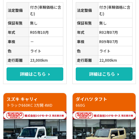
付き(車輌価格に含
付き(車輌価格に含
法定整備
法定整備
む)
む)
保証有無
無し
保証有無
無し
年式
R05年10月
年式
R02年07月
車検
－
車検
R09年07月
色
ライト
色
ライト
走行距離
23,000km
走行距離
22,000km
詳細はこちら
詳細はこちら
スズキ キャリィ
ダイハツ タフト
トラック660KC 3方開 4WD
660G