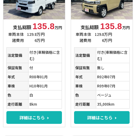
135.8
135.8
支払総額
支払総額
万円
万円
車両本体
129.8万円
車両本体
129.8万円
諸費用
6万円
諸費用
6万円
付き(車輌価格に含
付き(車輌価格に含
法定整備
法定整備
む)
む)
保証有無
付
保証有無
無し
年式
R08年01月
年式
R02年07月
車検
H10年01月
車検
R09年07月
色
白
色
ベージュ
走行距離
8km
走行距離
35,000km
詳細はこちら
詳細はこちら