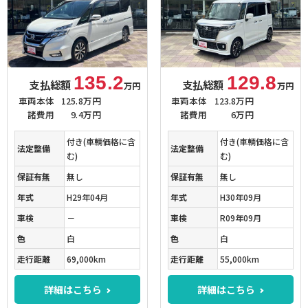
135.2
129.8
支払総額
支払総額
万円
万円
車両本体
125.8万円
車両本体
123.8万円
諸費用
9.4万円
諸費用
6万円
付き(車輌価格に含
付き(車輌価格に含
法定整備
法定整備
む)
む)
保証有無
無し
保証有無
無し
年式
H29年04月
年式
H30年09月
車検
－
車検
R09年09月
色
白
色
白
走行距離
69,000km
走行距離
55,000km
詳細はこちら
詳細はこちら