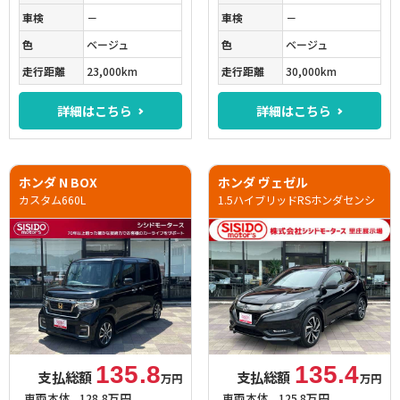
車検
－
車検
－
色
ベージュ
色
ベージュ
走行距離
23,000km
走行距離
30,000km
詳細はこちら
詳細はこちら
ホンダ N BOX
ホンダ ヴェゼル
カスタム660L
1.5ハイブリッドRSホンダセンシ
135.8
135.4
支払総額
支払総額
万円
万円
車両本体
128.8万円
車両本体
125.8万円