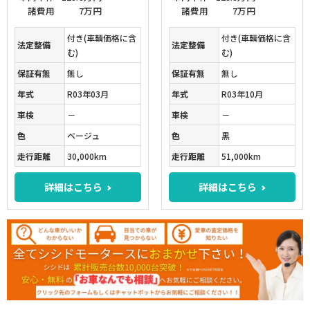
諸費用
7万円
諸費用
7万円
付き(車輌価格に含
付き(車輌価格に含
法定整備
法定整備
む)
む)
保証有無
無し
保証有無
無し
年式
R03年03月
年式
R03年10月
車検
－
車検
－
色
ベージュ
色
黒
走行距離
30,000km
走行距離
51,000km
詳細はこちら
詳細はこちら