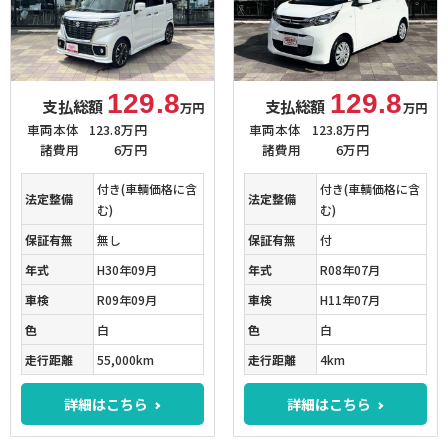
129.8
129.8
支払総額
支払総額
万円
万円
車両本体
123.8万円
車両本体
123.8万円
諸費用
6万円
諸費用
6万円
付き(車輌価格に含
付き(車輌価格に含
法定整備
法定整備
む)
む)
保証有無
無し
保証有無
付
年式
H30年09月
年式
R08年07月
車検
R09年09月
車検
H11年07月
色
白
色
白
走行距離
55,000km
走行距離
4km
詳細はこちら
詳細はこちら