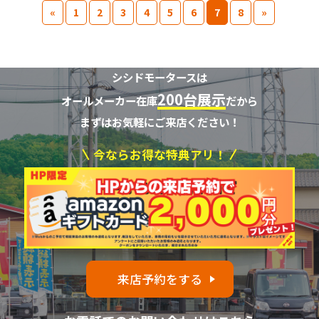
«
1
2
3
4
5
6
7
8
»
シシドモータースは
200台展示
オールメーカー在庫
だから
まずはお気軽にご来店ください！
今ならお得な特典アリ！
来店予約をする