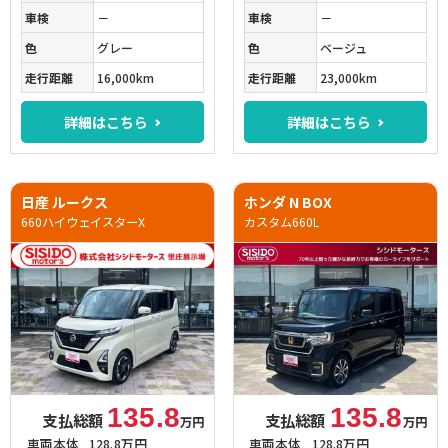
車検
－
車検
－
色
グレー
色
ベージュ
走行距離
16,000km
走行距離
23,000km
詳細はこちら
詳細はこちら
日産 ルークス
ホンダ N BOX
660ハイウェイスターX
カスタム660L
135.8
135.8
支払総額
支払総額
万円
万円
車両本体
128.8万円
車両本体
128.8万円