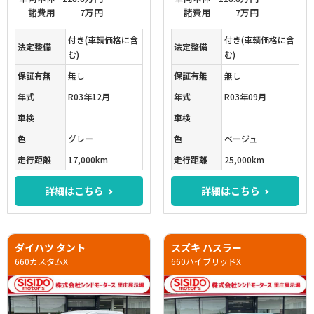
諸費用
7万円
諸費用
7万円
付き(車輌価格に含
付き(車輌価格に含
法定整備
法定整備
む)
む)
保証有無
無し
保証有無
無し
年式
R03年12月
年式
R03年09月
車検
－
車検
－
色
グレー
色
ベージュ
走行距離
17,000km
走行距離
25,000km
詳細はこちら
詳細はこちら
ダイハツ タント
スズキ ハスラー
660カスタムX
660ハイブリッドX