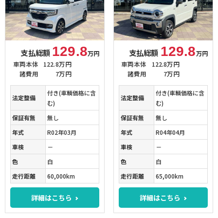
129.8
129.8
支払総額
支払総額
万円
万円
車両本体
122.8万円
車両本体
122.8万円
諸費用
7万円
諸費用
7万円
付き(車輌価格に含
付き(車輌価格に含
法定整備
法定整備
む)
む)
保証有無
無し
保証有無
無し
年式
R02年03月
年式
R04年04月
車検
－
車検
－
色
白
色
白
走行距離
60,000km
走行距離
65,000km
詳細はこちら
詳細はこちら