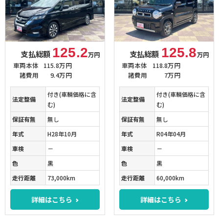
125.2
125.8
支払総額
支払総額
万円
万円
車両本体
115.8万円
車両本体
118.8万円
諸費用
9.4万円
諸費用
7万円
付き(車輌価格に含
付き(車輌価格に含
法定整備
法定整備
む)
む)
保証有無
無し
保証有無
無し
年式
H28年10月
年式
R04年04月
車検
－
車検
－
色
黒
色
黒
走行距離
73,000km
走行距離
60,000km
詳細はこちら
詳細はこちら