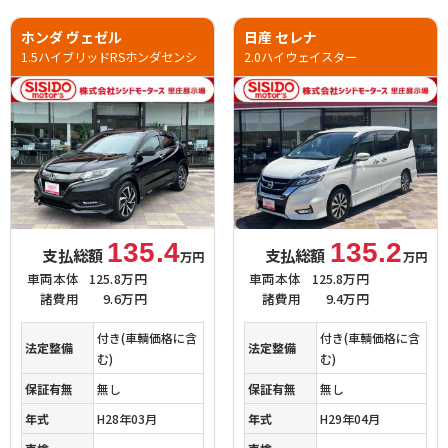
ホンダ ヴェゼル
日産 セレナ
1.5ハイブリッドRSホンダセンシ
2.0ハイウェイスター
135.4
135.2
支払総額
支払総額
万円
万円
車両本体
125.8万円
車両本体
125.8万円
諸費用
9.6万円
諸費用
9.4万円
付き(車輌価格に含
付き(車輌価格に含
法定整備
法定整備
む)
む)
保証有無
無し
保証有無
無し
年式
H28年03月
年式
H29年04月