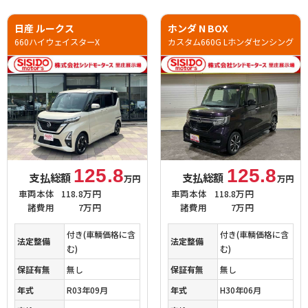
日産 ルークス
ホンダ N BOX
660ハイウェイスターX
カスタム660G Lホンダセンシング
125.8
125.8
支払総額
支払総額
万円
万円
車両本体
118.8万円
車両本体
118.8万円
諸費用
7万円
諸費用
7万円
付き(車輌価格に含
付き(車輌価格に含
法定整備
法定整備
む)
む)
保証有無
無し
保証有無
無し
年式
R03年09月
年式
H30年06月