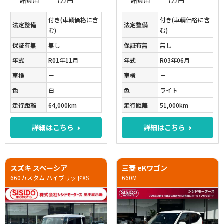
諸費用
7万円
諸費用
7万円
付き(車輌価格に含
付き(車輌価格に含
法定整備
法定整備
む)
む)
保証有無
無し
保証有無
無し
年式
R01年11月
年式
R03年06月
車検
－
車検
－
色
白
色
ライト
走行距離
64,000km
走行距離
51,000km
詳細はこちら
詳細はこちら
スズキ スペーシア
三菱 eKワゴン
660カスタム ハイブリッドXS
660M