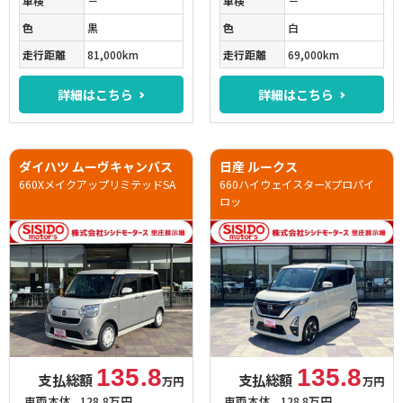
車検
－
車検
－
色
黒
色
白
走行距離
81,000km
走行距離
69,000km
詳細はこちら
詳細はこちら
ダイハツ ムーヴキャンバス
日産 ルークス
660XメイクアップリミテッドSA
660ハイウェイスターXプロパイ
ロッ
135.8
135.8
支払総額
支払総額
万円
万円
車両本体
128.8万円
車両本体
128.8万円