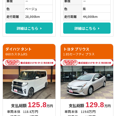
車検
－
車検
－
色
ベージュ
色
紫
走行距離
28,000km
走行距離
44,000km
詳細はこちら
詳細はこちら
ダイハツ タント
トヨタ プリウス
660カスタムRS
1.8Sセーフティ プラス
125.8
129.8
支払総額
支払総額
万円
万円
車両本体
118.8万円
車両本体
119.8万円