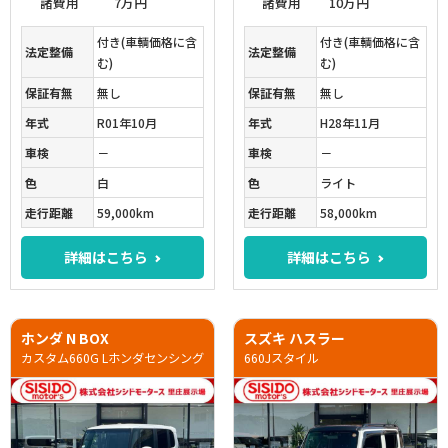
諸費用
7万円
諸費用
10万円
付き(車輌価格に含
付き(車輌価格に含
法定整備
法定整備
む)
む)
保証有無
無し
保証有無
無し
年式
R01年10月
年式
H28年11月
車検
－
車検
－
色
白
色
ライト
走行距離
59,000km
走行距離
58,000km
詳細はこちら
詳細はこちら
ホンダ N BOX
スズキ ハスラー
カスタム660G Lホンダセンシング
660Jスタイル