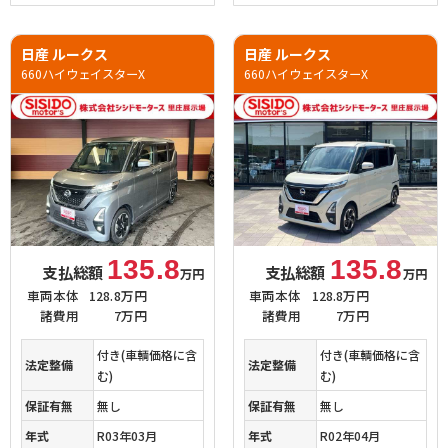
日産 ルークス
日産 ルークス
660ハイウェイスターX
660ハイウェイスターX
135.8
135.8
支払総額
支払総額
万円
万円
車両本体
128.8万円
車両本体
128.8万円
諸費用
7万円
諸費用
7万円
付き(車輌価格に含
付き(車輌価格に含
法定整備
法定整備
む)
む)
保証有無
無し
保証有無
無し
年式
R03年03月
年式
R02年04月