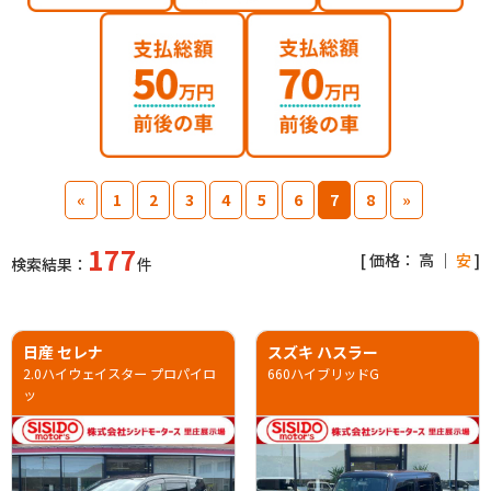
«
1
2
3
4
5
6
7
8
»
177
[ 価格：
高
｜
安
]
検索結果：
件
日産 セレナ
スズキ ハスラー
2.0ハイウェイスター プロパイロ
660ハイブリッドG
ッ