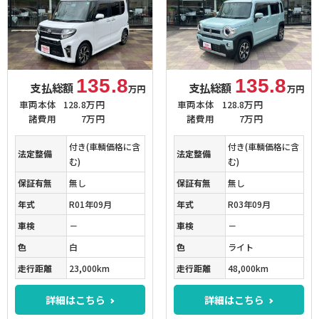
135.8
135.8
支払総額
支払総額
万円
万円
車両本体
128.8万円
車両本体
128.8万円
諸費用
7万円
諸費用
7万円
付き(車輌価格に含
付き(車輌価格に含
法定整備
法定整備
む)
む)
保証有無
無し
保証有無
無し
年式
R01年09月
年式
R03年09月
車検
－
車検
－
色
白
色
ライト
走行距離
23,000km
走行距離
48,000km
詳細はこちら
詳細はこちら