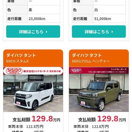
車検
－
車検
－
色
黒
色
白
走行距離
23,000km
走行距離
51,000km
詳細はこちら
詳細はこちら
ダイハツ タント
ダイハツ タフト
660カスタムX
660Gクロム ベンチャー
129.8
129.8
支払総額
支払総額
万円
万円
車両本体
122.8万円
車両本体
122.8万円