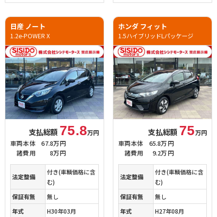
日産 ノート
ホンダ フィット
1.2e-POWER X
1.5ハイブリッドLパッケージ
75.8
75
支払総額
支払総額
万円
万円
車両本体
67.8万円
車両本体
65.8万円
諸費用
8万円
諸費用
9.2万円
付き(車輌価格に含
付き(車輌価格に含
法定整備
法定整備
む)
む)
保証有無
無し
保証有無
無し
年式
H30年03月
年式
H27年08月