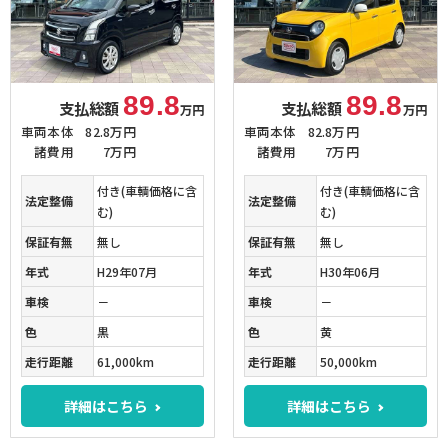
89.8
89.8
支払総額
支払総額
万円
万円
車両本体
82.8万円
車両本体
82.8万円
諸費用
7万円
諸費用
7万円
付き(車輌価格に含
付き(車輌価格に含
法定整備
法定整備
む)
む)
保証有無
無し
保証有無
無し
年式
H29年07月
年式
H30年06月
車検
－
車検
－
色
黒
色
黄
走行距離
61,000km
走行距離
50,000km
詳細はこちら
詳細はこちら