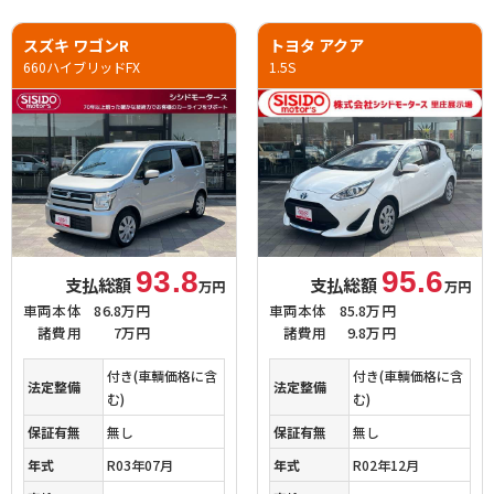
スズキ ワゴンR
トヨタ アクア
660ハイブリッドFX
1.5S
93.8
95.6
支払総額
支払総額
万円
万円
車両本体
86.8万円
車両本体
85.8万円
諸費用
7万円
諸費用
9.8万円
付き(車輌価格に含
付き(車輌価格に含
法定整備
法定整備
む)
む)
保証有無
無し
保証有無
無し
年式
R03年07月
年式
R02年12月