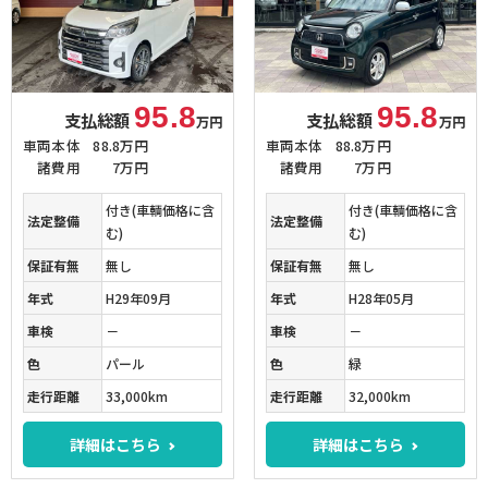
95.8
95.8
支払総額
支払総額
万円
万円
車両本体
88.8万円
車両本体
88.8万円
諸費用
7万円
諸費用
7万円
付き(車輌価格に含
付き(車輌価格に含
法定整備
法定整備
む)
む)
保証有無
無し
保証有無
無し
年式
H29年09月
年式
H28年05月
車検
－
車検
－
色
パール
色
緑
走行距離
33,000km
走行距離
32,000km
詳細はこちら
詳細はこちら