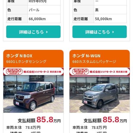
車検
R09年09月
車検
－
色
パール
色
黒
走行距離
66,000km
走行距離
58,000km
詳細はこちら
詳細はこちら
ホンダ N BOX
ホンダ N-WGN
660G Lホンダセンシング
660カスタムG Lパッケージ
85.8
85.8
支払総額
支払総額
万円
万円
車両本体
78.8万円
車両本体
78.8万円