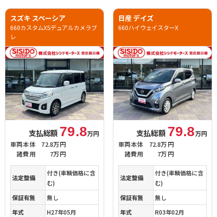
スズキ スペーシア
日産 デイズ
660カスタムXSデュアルカメラブ
660ハイウェイスターX
レ
79.8
79.8
支払総額
支払総額
万円
万円
車両本体
72.8万円
車両本体
72.8万円
諸費用
7万円
諸費用
7万円
付き(車輌価格に含
付き(車輌価格に含
法定整備
法定整備
む)
む)
保証有無
無し
保証有無
無し
年式
H27年05月
年式
R03年02月