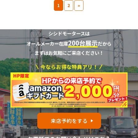
1
2
»
シシドモータースは
200台展示
オールメーカー在庫
だから
まずはお気軽にご来店ください！
今ならお得な特典アリ！
来店予約をする