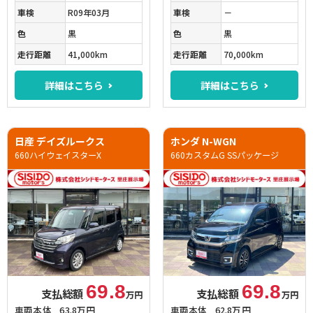
車検
R09年03月
車検
－
色
黒
色
黒
走行距離
41,000km
走行距離
70,000km
詳細はこちら
詳細はこちら
日産 デイズルークス
ホンダ N-WGN
660ハイウェイスターX
660カスタムG SSパッケージ
69.8
69.8
支払総額
支払総額
万円
万円
車両本体
63.8万円
車両本体
62.8万円