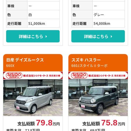
車検
－
車検
－
色
白
色
グレー
走行距離
51,000km
走行距離
54,000km
詳細はこちら
詳細はこちら
日産 デイズルークス
スズキ ハスラー
660X
660JスタイルⅡターボ
79.8
75.8
支払総額
支払総額
万円
万円
車両本体
72.8万円
車両本体
69.8万円