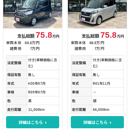
75.8
75.8
支払総額
支払総額
万円
万円
車両本体
68.8万円
車両本体
68.8万円
諸費用
7万円
諸費用
7万円
付き(車輌価格に含
付き(車輌価格に含
法定整備
法定整備
む)
む)
保証有無
無し
保証有無
無し
年式
H30年07月
年式
R01年11月
車検
R09年07月
車検
－
色
黒
色
銀
走行距離
21,000km
走行距離
66,000km
詳細はこちら
詳細はこちら