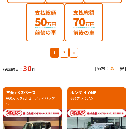
1
2
»
30
[ 価格：
高
｜
安
]
検索結果：
件
三菱 eKスペース
ホンダ N-ONE
660カスタムTセーフティパッケー
660プレミアム
ジ