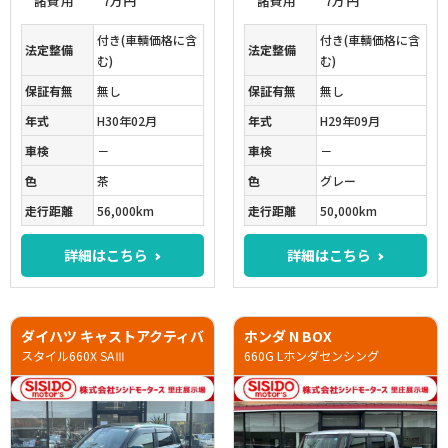
諸費用
7万円
諸費用
7万円
付き(車輌価格に含
付き(車輌価格に含
法定整備
法定整備
む)
む)
保証有無
無し
保証有無
無し
年式
H30年02月
年式
H29年09月
車検
－
車検
－
色
茶
色
グレー
走行距離
56,000km
走行距離
50,000km
詳細はこちら
詳細はこちら
ダイハツ キャストアクティバ
ホンダ N BOX
スタイル660X SAⅢ
660G Lホンダセンシング