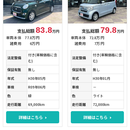
83.8
79.8
支払総額
支払総額
万円
万円
車両本体
77.8万円
車両本体
72.8万円
諸費用
6万円
諸費用
7万円
付き(車輌価格に含
付き(車輌価格に含
法定整備
法定整備
む)
む)
保証有無
無し
保証有無
無し
年式
H30年05月
年式
H30年01月
車検
R09年06月
車検
－
色
緑
色
ライト
走行距離
69,000km
走行距離
72,000km
詳細はこちら
詳細はこちら