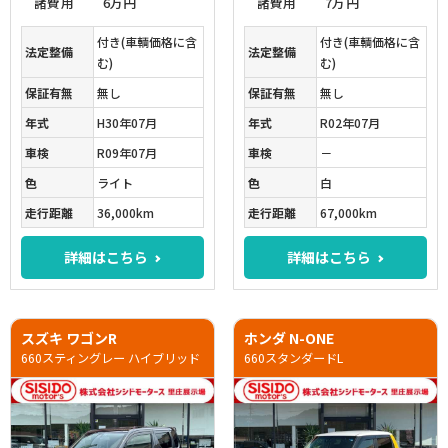
諸費用
6万円
諸費用
7万円
付き(車輌価格に含
付き(車輌価格に含
法定整備
法定整備
む)
む)
保証有無
無し
保証有無
無し
年式
H30年07月
年式
R02年07月
車検
R09年07月
車検
－
色
ライト
色
白
走行距離
36,000km
走行距離
67,000km
詳細はこちら
詳細はこちら
スズキ ワゴンR
ホンダ N-ONE
660スティングレー ハイブリッド
660スタンダードL