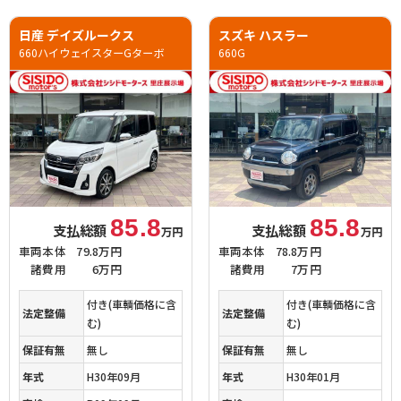
日産 デイズルークス
スズキ ハスラー
660ハイウェイスターGターボ
660G
85.8
85.8
支払総額
支払総額
万円
万円
車両本体
79.8万円
車両本体
78.8万円
諸費用
6万円
諸費用
7万円
付き(車輌価格に含
付き(車輌価格に含
法定整備
法定整備
む)
む)
保証有無
無し
保証有無
無し
年式
H30年09月
年式
H30年01月