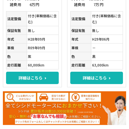
諸費用
6万円
諸費用
7万円
付き(車輌価格に含
付き(車輌価格に含
法定整備
法定整備
む)
む)
保証有無
無し
保証有無
無し
年式
H28年09月
年式
H29年06月
車検
R09年09月
車検
－
色
紫
色
黒
走行距離
60,000km
走行距離
63,000km
詳細はこちら
詳細はこちら