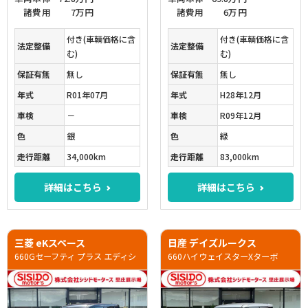
諸費用
7万円
諸費用
6万円
付き(車輌価格に含
付き(車輌価格に含
法定整備
法定整備
む)
む)
保証有無
無し
保証有無
無し
年式
R01年07月
年式
H28年12月
車検
－
車検
R09年12月
色
銀
色
緑
走行距離
34,000km
走行距離
83,000km
詳細はこちら
詳細はこちら
三菱 eKスペース
日産 デイズルークス
660Gセーフティ プラス エディシ
660ハイウェイスターXターボ