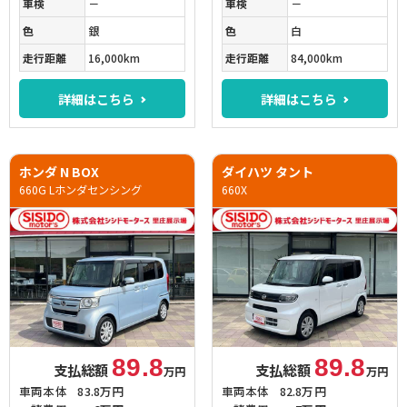
車検
－
車検
－
色
銀
色
白
走行距離
16,000km
走行距離
84,000km
詳細はこちら
詳細はこちら
ホンダ N BOX
ダイハツ タント
660G Lホンダセンシング
660X
89.8
89.8
支払総額
支払総額
万円
万円
車両本体
83.8万円
車両本体
82.8万円