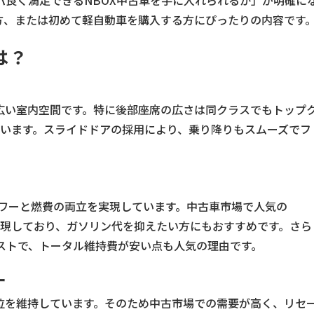
パ良く満足できるNBOX中古車を手に入れられるか」が明確に
方、または初めて軽自動車を購入する方にぴったりの内容です
は？
い広い室内空間です。特に後部座席の広さは同クラスでもトップ
ています。スライドドアの採用により、乗り降りもスムーズでフ
。
、パワーと燃費の両立を実現しています。中古車市場で人気の
を実現しており、ガソリン代を抑えたい方にもおすすめです。さら
ストで、トータル維持費が安い点も人気の理由です。
ー
上位を維持しています。そのため中古市場での需要が高く、リセ