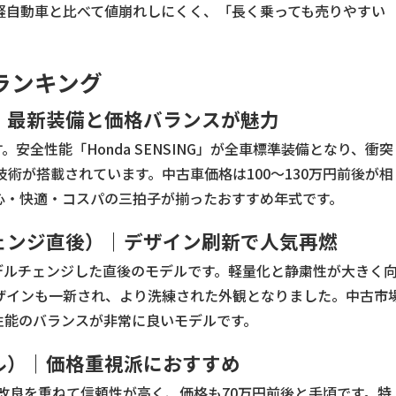
軽自動車と比べて値崩れしにくく、「長く乗っても売りやすい
ランキング
）｜最新装備と価格バランスが魅力
。安全性能「Honda SENSING」が全車標準装備となり、衝突
術が搭載されています。中古車価格は100〜130万円前後が相
心・快適・コスパの三拍子が揃ったおすすめ年式です。
チェンジ直後）｜デザイン刷新で人気再燃
ルモデルチェンジした直後のモデルです。軽量化と静粛性が大きく
ザインも一新され、より洗練された外観となりました。中古市
・性能のバランスが非常に良いモデルです。
デル）｜価格重視派におすすめ
。改良を重ねて信頼性が高く、価格も70万円前後と手頃です。特