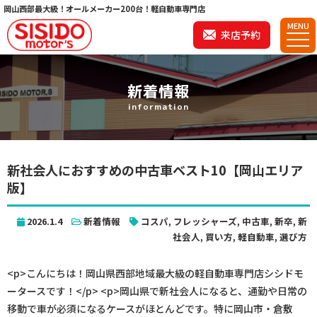
岡山西部最大級！オールメーカー200台！軽自動車専門店
MENU
来店予約
新着情報
information
新社会人におすすめの中古車ベスト10【岡山エリア
版】
2026.1.4
新着情報
コスパ
,
フレッシャーズ
,
中古車
,
新卒
,
新
社会人
,
買い方
,
軽自動車
,
選び方
<p>こんにちは！岡山県西部地域最大級の軽自動車専門店シシドモ
ータースです！</p> <p>岡山県で新社会人になると、通勤や日常の
移動で車が必須になるケースがほとんどです。特に岡山市・倉敷