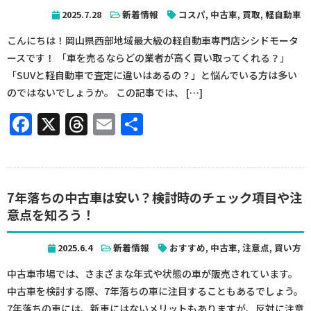
2025.7.28
新着情報
コスパ
,
中古車
,
買取
,
軽自動車
こんにちは！岡山県西部地域最大級の軽自動車専門店シシドモータ
ースです！ 「車を売るならどの業者が高く買い取ってくれる？」
「SUVと軽自動車で査定に違いはあるの？」と悩んでいる方は多い
のではないでしょうか。 この記事では、 […]
Facebook
X
Threads
Email
共
有
7年落ちの中古車は安い？検討時のチェック項目や注
意点を知ろう！
2025.6.4
新着情報
おすすめ
,
中古車
,
注意点
,
買い方
中古車市場では、さまざまな年式や状態の車が販売されています。
中古車を検討する際、7年落ちの車に注目することもあるでしょう。
7年落ちの車には、新車にはないメリットもありますが、反対に注意