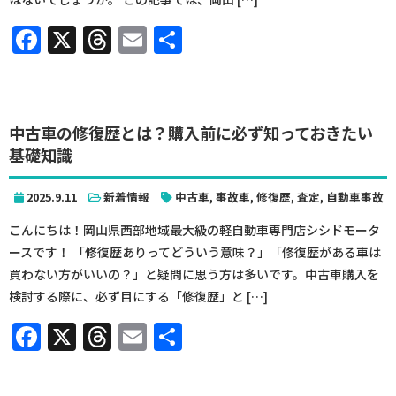
Facebook
X
Threads
Email
共
有
中古車の修復歴とは？購入前に必ず知っておきたい
基礎知識
2025.9.11
新着情報
中古車
,
事故車
,
修復歴
,
査定
,
自動車事故
こんにちは！岡山県西部地域最大級の軽自動車専門店シシドモータ
ースです！ 「修復歴ありってどういう意味？」「修復歴がある車は
買わない方がいいの？」と疑問に思う方は多いです。中古車購入を
検討する際に、必ず目にする「修復歴」と […]
Facebook
X
Threads
Email
共
有