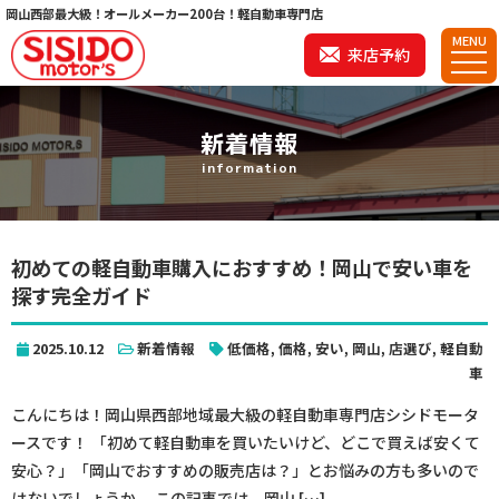
岡山西部最大級！オールメーカー200台！軽自動車専門店
MENU
来店予約
新着情報
information
初めての軽自動車購入におすすめ！岡山で安い車を
探す完全ガイド
2025.10.12
新着情報
低価格
,
価格
,
安い
,
岡山
,
店選び
,
軽自動
車
こんにちは！岡山県西部地域最大級の軽自動車専門店シシドモータ
ースです！ 「初めて軽自動車を買いたいけど、どこで買えば安くて
安心？」「岡山でおすすめの販売店は？」とお悩みの方も多いので
はないでしょうか。 この記事では、岡山 […]