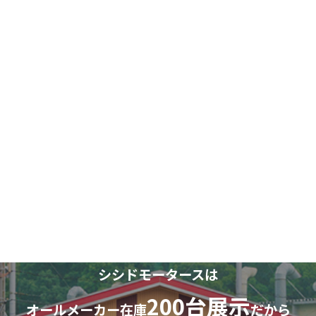
シシドモータースは
200台展示
オールメーカー在庫
だから