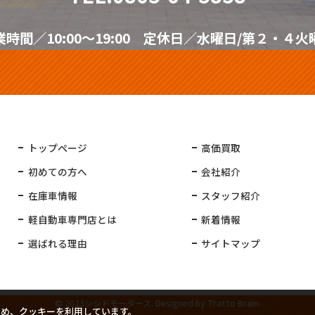
業時間／10:00～19:00 定休日／水曜日/第２・４火
トップページ
高価買取
初めての方へ
会社紹介
在庫車情報
スタッフ紹介
軽自動車専門店とは
新着情報
選ばれる理由
サイトマップ
© 2023シシドモータース. Designed by
Tratto Brain
.
ため、クッキーを利用しています。