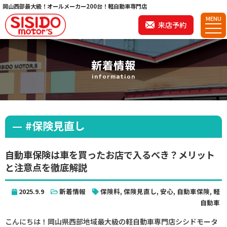
岡山西部最大級！オールメーカー200台！軽自動車専門店
MENU
来店予約
新着情報
information
#保険見直し
自動車保険は車を買ったお店で入るべき？メリット
と注意点を徹底解説
2025.9.9
新着情報
保険料
,
保険見直し
,
安心
,
自動車保険
,
軽
自動車
こんにちは！岡山県西部地域最大級の軽自動車専門店シシドモータ