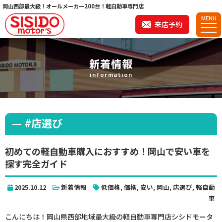
岡山西部最大級！オールメーカー200台！軽自動車専門店
MENU
来店予約
新着情報
information
#店選び
初めての軽自動車購入におすすめ！岡山で安い車を
探す完全ガイド
2025.10.12
新着情報
低価格
,
価格
,
安い
,
岡山
,
店選び
,
軽自動
車
こんにちは！岡山県西部地域最大級の軽自動車専門店シシドモータ