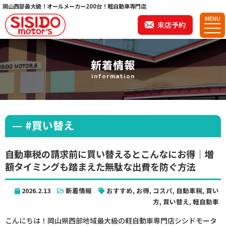
岡山西部最大級！オールメーカー200台！軽自動車専門店
MENU
来店予約
新着情報
information
#買い替え
自動車税の請求前に買い替えるとこんなにお得｜増
額タイミングも踏まえた無駄な出費を防ぐ方法
2026.2.13
新着情報
おすすめ
,
お得
,
コスパ
,
自動車税
,
買い
方
,
買い替え
,
軽自動車
こんにちは！岡山県西部地域最大級の軽自動車専門店シシドモータ