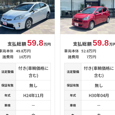
59.8
59.8
支払総額
支払総額
万円
万
車両本体
49.8万円
車両本体
52.8万円
諸費用
10万円
諸費用
7万円
付き(車輌価格に
付き(車輌価格に
法定整備
法定整備
含む)
含む)
無し
無し
保証有無
保証有無
H24年11月
H30年04月
年式
年式
－
－
車検
車検