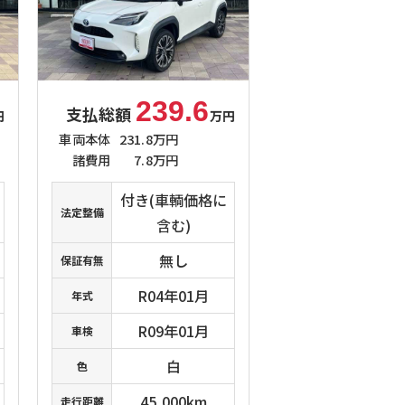
239.6
支払総額
円
万円
車両本体
231.8万円
諸費用
7.8万円
付き(車輌価格に
法定整備
含む)
無し
保証有無
R04年01月
年式
R09年01月
車検
白
色
45,000km
走行距離