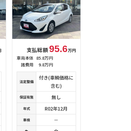
95.6
支払総額
円
万円
車両本体
85.8万円
諸費用
9.8万円
付き(車輌価格に
法定整備
含む)
無し
保証有無
R02年12月
年式
－
車検