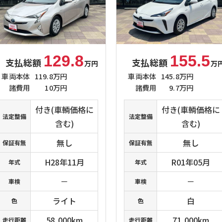
129.8
155.5
支払総額
支払総額
万円
万
車両本体
119.8万円
車両本体
145.8万円
諸費用
10万円
諸費用
9.7万円
付き(車輌価格に
付き(車輌価格に
法定整備
法定整備
含む)
含む)
無し
無し
保証有無
保証有無
H28年11月
R01年05月
年式
年式
－
－
車検
車検
ライト
白
色
色
58,000km
71,000km
走行距離
走行距離