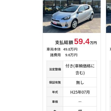
59.4
支払総額
万円
車両本体
49.8万円
諸費用
9.6万円
付き(車輌価格に
法定整備
含む)
無し
保証有無
H25年07月
年式
－
車検