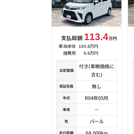
113.4
支払総額
万円
車両本体
103.8万円
諸費用
9.6万円
付き(車輌価格に
法定整備
含む)
無し
保証有無
R04年05月
年式
－
車検
パール
色
64,000km
走行距離