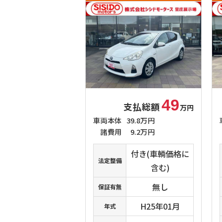
49
支払総額
万円
車両本体
39.8万円
諸費用
9.2万円
付き(車輌価格に
法定整備
含む)
無し
保証有無
H25年01月
年式