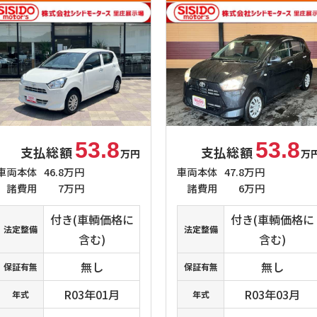
53.8
53.8
支払総額
支払総額
万円
万
車両本体
46.8万円
車両本体
47.8万円
諸費用
7万円
諸費用
6万円
付き(車輌価格に
付き(車輌価格に
法定整備
法定整備
含む)
含む)
無し
無し
保証有無
保証有無
R03年01月
R03年03月
年式
年式