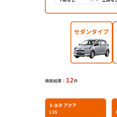
12
検索結果：
件
トヨタ アクア
1.5S