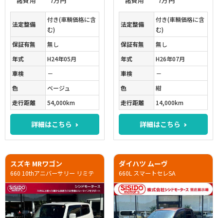
諸費用
7万円
諸費用
7万円
付き(車輌価格に含
付き(車輌価格に含
法定整備
法定整備
む)
む)
保証有無
無し
保証有無
無し
年式
H24年05月
年式
H26年07月
車検
－
車検
－
色
ベージュ
色
紺
走行距離
54,000km
走行距離
14,000km
詳細はこちら
詳細はこちら
スズキ MRワゴン
ダイハツ ムーヴ
660 10thアニバーサリー リミテ
660L スマートセレSA