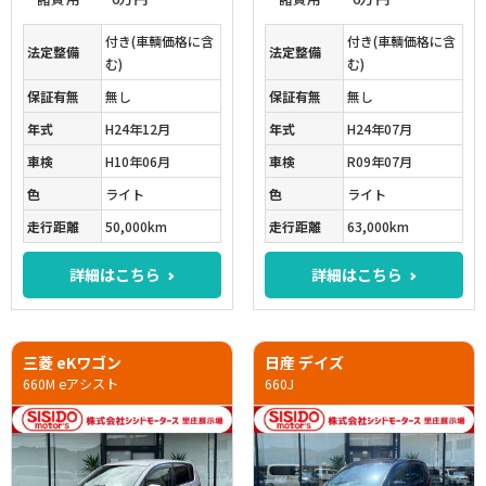
付き(車輌価格に含
付き(車輌価格に含
法定整備
法定整備
む)
む)
保証有無
無し
保証有無
無し
年式
H24年12月
年式
H24年07月
車検
H10年06月
車検
R09年07月
色
ライト
色
ライト
走行距離
50,000km
走行距離
63,000km
詳細はこちら
詳細はこちら
三菱 eKワゴン
日産 デイズ
660M eアシスト
660J