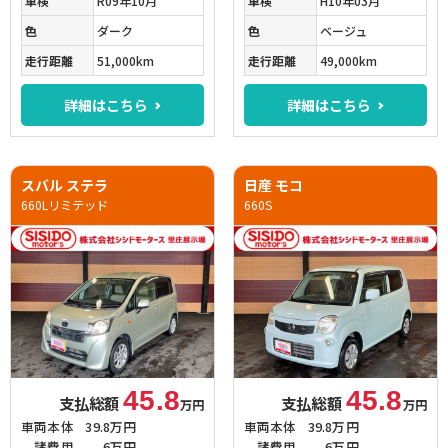
車検
R09年10月
車検
H10年03月
色
ダーク
色
ベージュ
走行距離
51,000km
走行距離
49,000km
詳細はこちら
詳細はこちら
スバル ステラ
日産 モコ
660Lリミテッド
660S
45.8
45.8
支払総額
支払総額
万円
万円
車両本体
39.8万円
車両本体
39.8万円
諸費用
6万円
諸費用
6万円