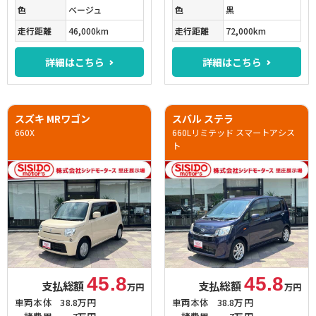
色
ベージュ
色
黒
走行距離
46,000km
走行距離
72,000km
詳細はこちら
詳細はこちら
スズキ MRワゴン
スバル ステラ
660X
660Lリミテッド スマートアシス
ト
45.8
45.8
支払総額
支払総額
万円
万円
車両本体
38.8万円
車両本体
38.8万円