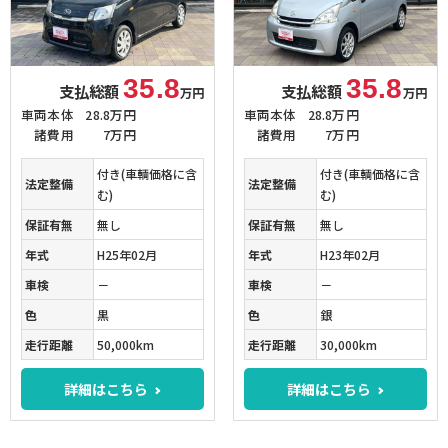
35.8
35.8
支払総額
支払総額
万円
万円
車両本体
28.8万円
車両本体
28.8万円
諸費用
7万円
諸費用
7万円
付き(車輌価格に含
付き(車輌価格に含
法定整備
法定整備
む)
む)
保証有無
無し
保証有無
無し
年式
H25年02月
年式
H23年02月
車検
－
車検
－
色
黒
色
銀
走行距離
50,000km
走行距離
30,000km
詳細はこちら
詳細はこちら