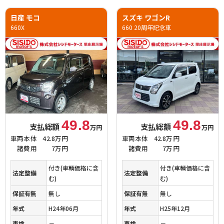
日産 モコ
スズキ ワゴンR
660X
660 20周年記念車
49.8
49.8
支払総額
支払総額
万円
万円
車両本体
42.8万円
車両本体
42.8万円
諸費用
7万円
諸費用
7万円
付き(車輌価格に含
付き(車輌価格に含
法定整備
法定整備
む)
む)
保証有無
無し
保証有無
無し
年式
H24年06月
年式
H25年12月
車検
－
車検
－