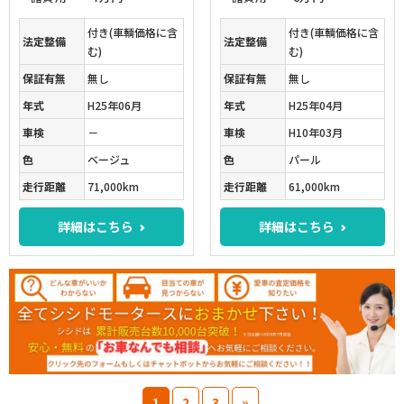
付き(車輌価格に含
付き(車輌価格に含
法定整備
法定整備
む)
む)
保証有無
無し
保証有無
無し
年式
H25年06月
年式
H25年04月
車検
－
車検
H10年03月
色
ベージュ
色
パール
走行距離
71,000km
走行距離
61,000km
詳細はこちら
詳細はこちら
1
2
3
»