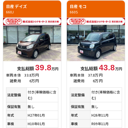
日産 デイズ
日産 モコ
660J
660S
39.8
43.8
支払総額
支払総額
万円
万円
車両本体
33.8万円
車両本体
37.8万円
諸費用
6万円
諸費用
6万円
付き(車輌価格に含
付き(車輌価格に含
法定整備
法定整備
む)
む)
保証有無
無し
保証有無
無し
年式
H27年01月
年式
H26年11月
車検
H10年01月
車検
R09年11月