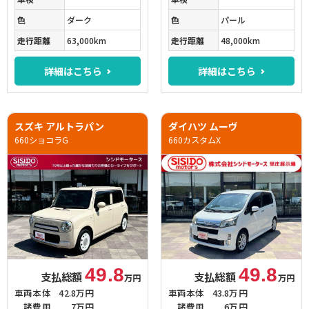
色
ダーク
色
パール
走行距離
63,000km
走行距離
48,000km
詳細はこちら
詳細はこちら
スズキ アルトラパン
ダイハツ ムーヴ
660ショコラG
660カスタムX
49.8
49.8
支払総額
支払総額
万円
万円
車両本体
42.8万円
車両本体
43.8万円
諸費用
7万円
諸費用
6万円