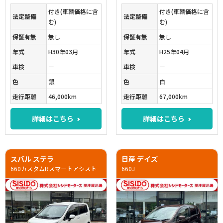
付き(車輌価格に含
付き(車輌価格に含
法定整備
法定整備
む)
む)
保証有無
無し
保証有無
無し
年式
H30年03月
年式
H25年04月
車検
－
車検
－
色
銀
色
白
走行距離
46,000km
走行距離
67,000km
詳細はこちら
詳細はこちら
スバル ステラ
日産 デイズ
660カスタムRスマートアシスト
660J