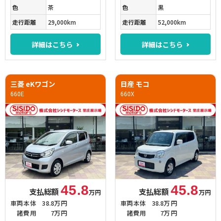
色
茶
色
黒
走行距離
29,000km
走行距離
52,000km
詳細はこちら
詳細はこちら
三菱 eKワゴン
日産 モコ
660E
660X
45.8
45.8
支払総額
支払総額
万円
万円
車両本体
38.8万円
車両本体
38.8万円
諸費用
7万円
諸費用
7万円