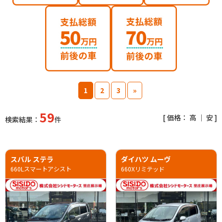
1
2
3
»
59
[ 価格：
高
｜
安
]
検索結果：
件
スバル ステラ
ダイハツ ムーヴ
660Lスマートアシスト
660Xリミテッド