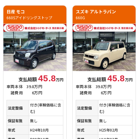
日産 モコ
スズキ アルトラパン
660Sアイドリングストップ
660G
45.8
45.8
支払総額
支払総額
万円
万円
車両本体
39.8万円
車両本体
39.8万円
諸費用
6万円
諸費用
6万円
付き(車輌価格に含
付き(車輌価格に含
法定整備
法定整備
む)
む)
保証有無
無し
保証有無
無し
年式
H24年10月
年式
H25年02月