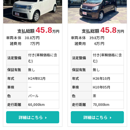
45.8
45.8
支払総額
支払総額
万円
万円
車両本体
38.8万円
車両本体
39.8万円
諸費用
7万円
諸費用
6万円
付き(車輌価格に含
付き(車輌価格に含
法定整備
法定整備
む)
む)
保証有無
無し
保証有無
無し
年式
H24年02月
年式
H26年10月
車検
－
車検
H10年05月
色
パール
色
茶
走行距離
60,000km
走行距離
70,000km
詳細はこちら
詳細はこちら