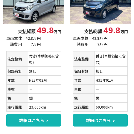
49.8
49.8
支払総額
支払総額
万円
万円
車両本体
42.8万円
車両本体
42.8万円
諸費用
7万円
諸費用
7万円
付き(車輌価格に含
付き(車輌価格に含
法定整備
法定整備
む)
む)
保証有無
無し
保証有無
無し
年式
H28年02月
年式
H31年01月
車検
－
車検
－
色
銀
色
黒
走行距離
23,000km
走行距離
60,000km
詳細はこちら
詳細はこちら