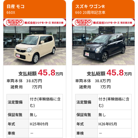
日産 モコ
スズキ ワゴンR
660X
660 20周年記念車
45.8
45.8
支払総額
支払総額
万円
万円
車両本体
38.8万円
車両本体
38.8万円
諸費用
7万円
諸費用
7万円
付き(車輌価格に含
付き(車輌価格に含
法定整備
法定整備
む)
む)
保証有無
無し
保証有無
無し
年式
H25年09月
年式
H26年05月
車検
－
車検
－