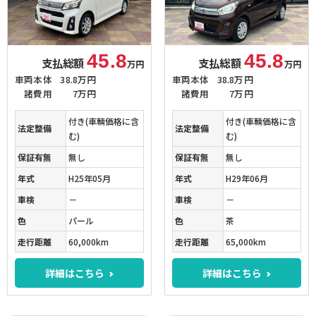
45.8
45.8
支払総額
支払総額
万円
万円
車両本体
38.8万円
車両本体
38.8万円
諸費用
7万円
諸費用
7万円
付き(車輌価格に含
付き(車輌価格に含
法定整備
法定整備
む)
む)
保証有無
無し
保証有無
無し
年式
H25年05月
年式
H29年06月
車検
－
車検
－
色
パール
色
茶
走行距離
60,000km
走行距離
65,000km
詳細はこちら
詳細はこちら