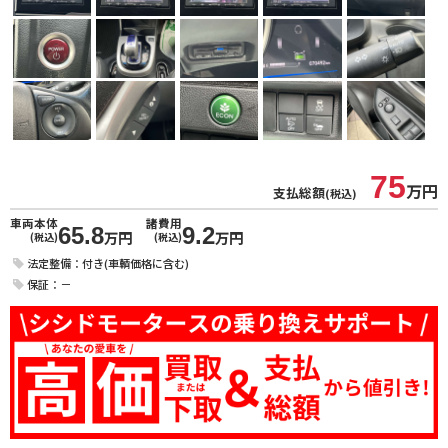
75
万円
支払総額
(税込)
車両本体
諸費用
65.8
9.2
万円
万円
(税込)
(税込)
法定整備：付き(車輌価格に含む)
保証：－