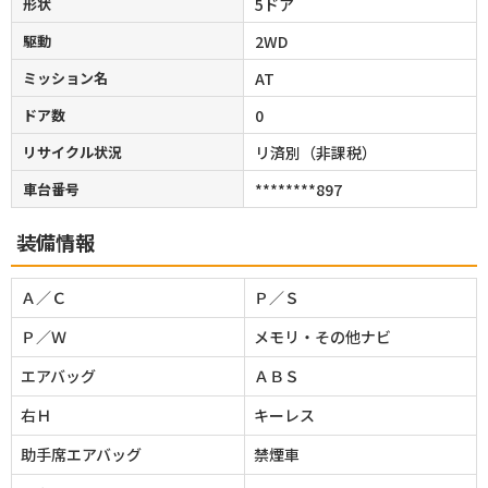
形状
5ドア
駆動
2WD
ミッション名
AT
ドア数
0
リサイクル状況
リ済別（非課税）
車台番号
********897
装備情報
Ａ／Ｃ
Ｐ／Ｓ
Ｐ／Ｗ
メモリ・その他ナビ
エアバッグ
ＡＢＳ
右Ｈ
キーレス
助手席エアバッグ
禁煙車