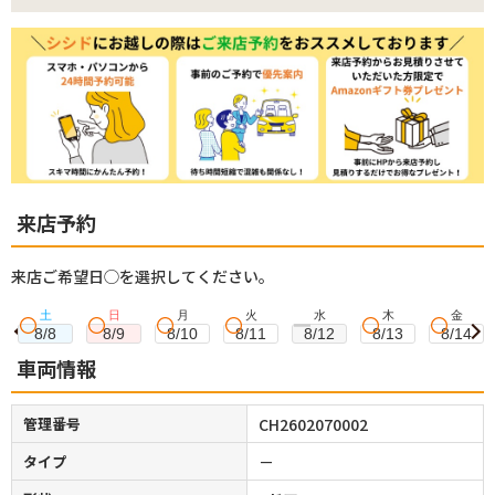
来店予約
来店ご希望日◯を選択してください。
土
日
月
火
水
木
金
8/8
8/9
8/10
8/11
8/12
8/13
8/14
車両情報
管理番号
CH2602070002
タイプ
－