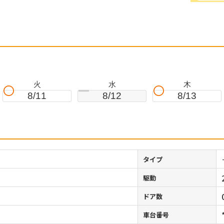
火
水
木
8/11
8/12
8/13
タイプ
駆動
ドア数
車台番号