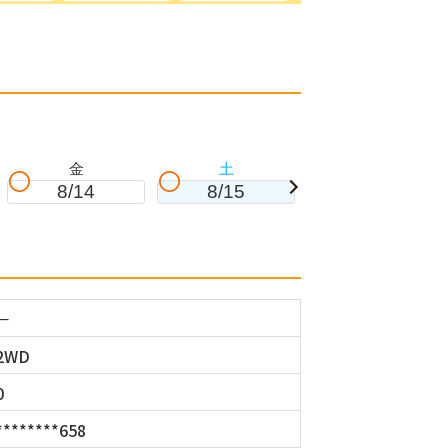
金
土
日
8/14
8/15
8/16
－
2WD
0
********658