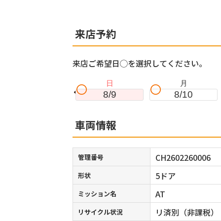
来店予約
来店ご希望日◯を選択してください。
日
月
8/9
8/10
車両情報
CH2602260006
管理番号
5ドア
形状
AT
ミッション名
リ済別（非課税）
リサイクル状況