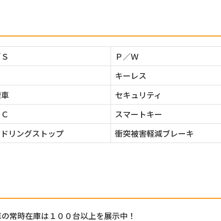
／Ｓ
Ｐ／Ｗ
Ｈ
キーレス
煙車
セキュリティ
ＳＣ
スマートキー
イドリングストップ
衝突被害軽減ブレーキ
車の常時在庫は１００台以上を展示中！