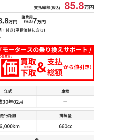
85.8
万円
支払総額
(税込)
諸費用
8.8
7
万円
万円
(税込)
備：付き(車輌価格に含む)
－
年式
車検
成30年02月
－
走行距離
排気量
6,000km
660cc
色