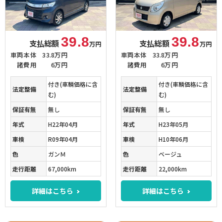
39.8
39.8
支払総額
支払総額
万円
万円
車両本体
33.8万円
車両本体
33.8万円
諸費用
6万円
諸費用
6万円
付き(車輌価格に含
付き(車輌価格に含
法定整備
法定整備
む)
む)
保証有無
無し
保証有無
無し
年式
H22年04月
年式
H23年05月
車検
R09年04月
車検
H10年06月
色
ガンＭ
色
ベージュ
走行距離
67,000km
走行距離
22,000km
詳細はこちら
詳細はこちら