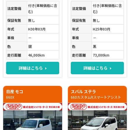
付き(車輌価格に含
付き(車輌価格に含
法定整備
法定整備
む)
む)
保証有無
無し
保証有無
無し
年式
H30年03月
年式
H25年03月
車検
－
車検
－
色
銀
色
黒
走行距離
46,000km
走行距離
73,000km
詳細はこちら
詳細はこちら
日産 モコ
スバル ステラ
660X
660カスタムRスマートアシスト