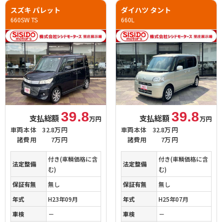
スズキ パレット
ダイハツ タント
660SW TS
660L
39.8
39.8
支払総額
支払総額
万円
万円
車両本体
32.8万円
車両本体
32.8万円
諸費用
7万円
諸費用
7万円
付き(車輌価格に含
付き(車輌価格に含
法定整備
法定整備
む)
む)
保証有無
無し
保証有無
無し
年式
H23年09月
年式
H25年07月
車検
－
車検
－