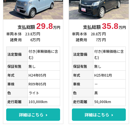
29.8
35.8
支払総額
支払総額
万円
万円
車両本体
23.8万円
車両本体
28.8万円
諸費用
6万円
諸費用
7万円
付き(車輌価格に含
付き(車輌価格に含
法定整備
法定整備
む)
む)
保証有無
無し
保証有無
無し
年式
H24年05月
年式
H25年02月
車検
R09年05月
車検
－
色
ライト
色
黒
走行距離
103,000km
走行距離
50,000km
詳細はこちら
詳細はこちら