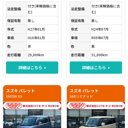
付き(車輌価格に含
付き(車輌価格に含
法定整備
法定整備
む)
む)
保証有無
無し
保証有無
無し
年式
H27年01月
年式
H24年07月
車検
H10年01月
車検
R09年07月
色
茶
色
紫
走行距離
29,000km
走行距離
51,000km
詳細はこちら
詳細はこちら
スズキ パレット
スズキ パレット
660SW XS
660リミテッド