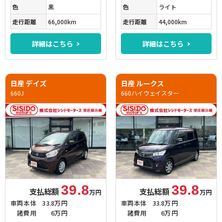
色
黒
色
ライト
走行距離
66,000km
走行距離
44,000km
詳細はこちら
詳細はこちら
日産 デイズ
日産 ルークス
660J
660ハイウェイスター
39.8
39.8
支払総額
支払総額
万円
万円
車両本体
33.8万円
車両本体
33.8万円
諸費用
6万円
諸費用
6万円