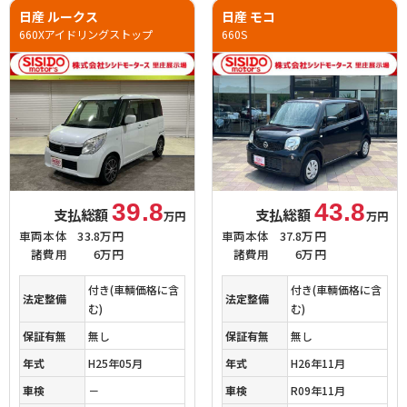
日産 ルークス
日産 モコ
660Xアイドリングストップ
660S
39.8
43.8
支払総額
支払総額
万円
万円
車両本体
33.8万円
車両本体
37.8万円
諸費用
6万円
諸費用
6万円
付き(車輌価格に含
付き(車輌価格に含
法定整備
法定整備
む)
む)
保証有無
無し
保証有無
無し
年式
H25年05月
年式
H26年11月
車検
－
車検
R09年11月