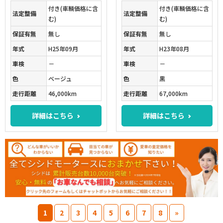
付き(車輌価格に含
付き(車輌価格に含
法定整備
法定整備
む)
む)
保証有無
無し
保証有無
無し
年式
H25年09月
年式
H23年08月
車検
－
車検
－
色
ベージュ
色
黒
走行距離
46,000km
走行距離
67,000km
詳細はこちら
詳細はこちら
1
2
3
4
5
6
7
8
»