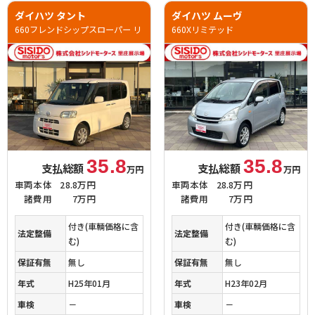
ダイハツ タント
ダイハツ ムーヴ
660フレンドシップスローパー リ
660Xリミテッド
35.8
35.8
支払総額
支払総額
万円
万円
車両本体
28.8万円
車両本体
28.8万円
諸費用
7万円
諸費用
7万円
付き(車輌価格に含
付き(車輌価格に含
法定整備
法定整備
む)
む)
保証有無
無し
保証有無
無し
年式
H25年01月
年式
H23年02月
車検
－
車検
－