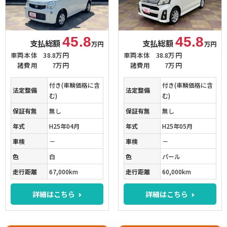
45.8
45.8
支払総額
支払総額
万円
万円
車両本体
38.8万円
車両本体
38.8万円
諸費用
7万円
諸費用
7万円
付き(車輌価格に含
付き(車輌価格に含
法定整備
法定整備
む)
む)
保証有無
無し
保証有無
無し
年式
H25年04月
年式
H25年05月
車検
－
車検
－
色
白
色
パール
走行距離
67,000km
走行距離
60,000km
詳細はこちら
詳細はこちら