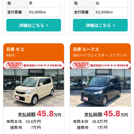
色
茶
色
白
走行距離
65,000km
走行距離
63,000km
詳細はこちら
詳細はこちら
日産 モコ
日産 ルークス
660X
660ハイウェイスター リミテッド
45.8
45.8
支払総額
支払総額
万円
万円
車両本体
38.8万円
車両本体
38.8万円
諸費用
7万円
諸費用
7万円