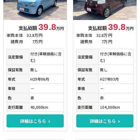
39.8
39.8
支払総額
支払総額
万円
万円
車両本体
32.8万円
車両本体
32.8万円
諸費用
7万円
諸費用
7万円
付き(車輌価格に含
付き(車輌価格に含
法定整備
法定整備
む)
む)
保証有無
無し
保証有無
無し
年式
H29年06月
年式
H27年03月
車検
－
車検
－
色
青
色
赤
走行距離
40,000km
走行距離
104,000km
詳細はこちら
詳細はこちら