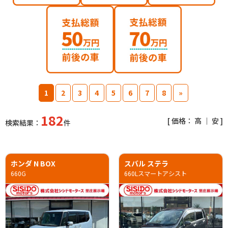
1
2
3
4
5
6
7
8
»
182
[ 価格：
高
｜
安
]
検索結果：
件
ホンダ N BOX
スバル ステラ
660G
660Lスマートアシスト