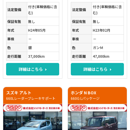
付き(車輌価格に含
付き(車輌価格に含
法定整備
法定整備
む)
む)
保証有無
無し
保証有無
無し
年式
H24年05月
年式
H23年02月
車検
－
車検
－
色
銀
色
ガンＭ
走行距離
37,000km
走行距離
47,000km
詳細はこちら
詳細はこちら
スズキ アルト
ホンダ N BOX
660Lレーダーブレーキサポート
660G Lパッケージ