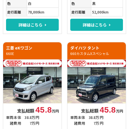
色
白
色
黒
走行距離
78,000km
走行距離
52,000km
詳細はこちら
詳細はこちら
三菱 eKワゴン
ダイハツ タント
660E
660カスタムXスペシャル
45.8
45.8
支払総額
支払総額
万円
万円
車両本体
38.8万円
車両本体
38.8万円
諸費用
7万円
諸費用
7万円