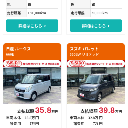
色
白
色
銀
走行距離
131,000km
走行距離
30,000km
詳細はこちら
詳細はこちら
日産 ルークス
スズキ パレット
660E
660SW リミテッド
35.8
39.8
支払総額
支払総額
万円
万円
車両本体
28.8万円
車両本体
32.8万円
諸費用
7万円
諸費用
7万円