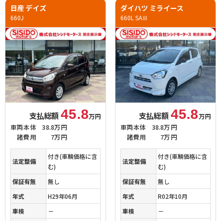
日産 デイズ
ダイハツ ミライース
660J
660L SAⅢ
45.8
45.8
支払総額
支払総額
万円
万円
車両本体
38.8万円
車両本体
38.8万円
諸費用
7万円
諸費用
7万円
付き(車輌価格に含
付き(車輌価格に含
法定整備
法定整備
む)
む)
保証有無
無し
保証有無
無し
年式
H29年06月
年式
R02年10月
車検
－
車検
－