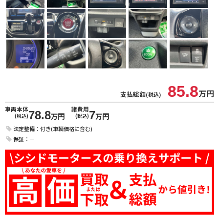
85.8
万円
支払総額
(税込)
車両本体
諸費用
78.8
7
万円
万円
(税込)
(税込)
法定整備：付き(車輌価格に含む)
保証：－