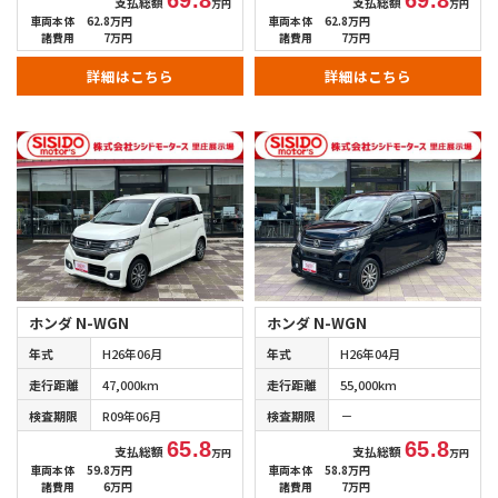
69.8
69.8
支払総額
支払総額
万円
万円
車両本体
62.8万円
車両本体
62.8万円
諸費用
7万円
諸費用
7万円
詳細はこちら
詳細はこちら
ホンダ N-WGN
ホンダ N-WGN
年式
H26年06月
年式
H26年04月
走行距離
47,000km
走行距離
55,000km
検査期限
R09年06月
検査期限
－
65.8
65.8
支払総額
支払総額
万円
万円
車両本体
59.8万円
車両本体
58.8万円
諸費用
6万円
諸費用
7万円