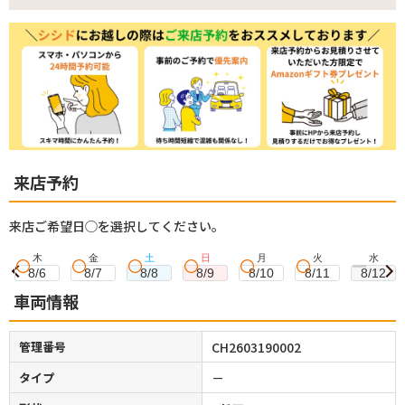
来店予約
来店ご希望日◯を選択してください。
木
金
土
日
月
火
水
8/6
8/7
8/8
8/9
8/10
8/11
8/12
車両情報
管理番号
CH2603190002
タイプ
－