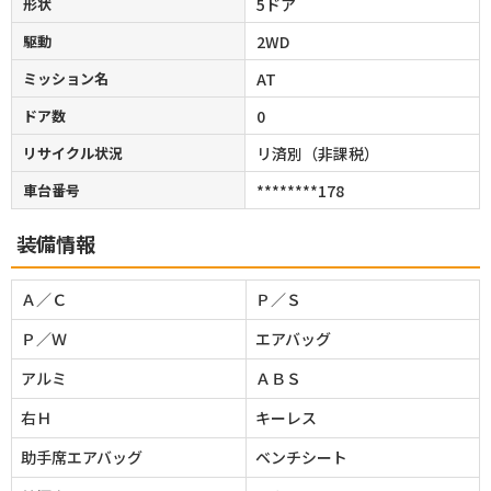
形状
5ドア
駆動
2WD
ミッション名
AT
ドア数
0
リサイクル状況
リ済別（非課税）
車台番号
********178
装備情報
Ａ／Ｃ
Ｐ／Ｓ
Ｐ／Ｗ
エアバッグ
アルミ
ＡＢＳ
右Ｈ
キーレス
助手席エアバッグ
ベンチシート