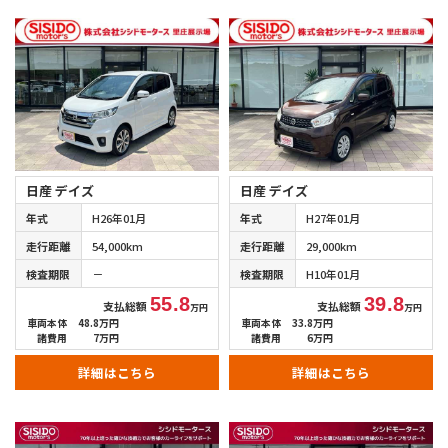
日産 デイズ
日産 デイズ
年式
H26年01月
年式
H27年01月
走行距離
54,000km
走行距離
29,000km
検査期限
－
検査期限
H10年01月
55.8
39.8
支払総額
支払総額
万円
万円
車両本体
48.8万円
車両本体
33.8万円
諸費用
7万円
諸費用
6万円
詳細はこちら
詳細はこちら