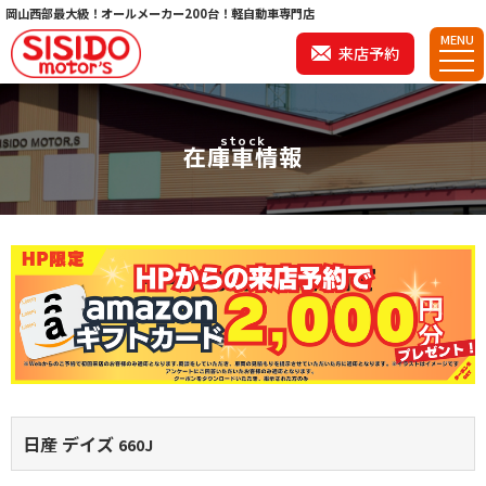
岡山西部最大級！オールメーカー200台！軽自動車専門店
MENU
来店予約
stock
在庫車情報
日産 デイズ
660J