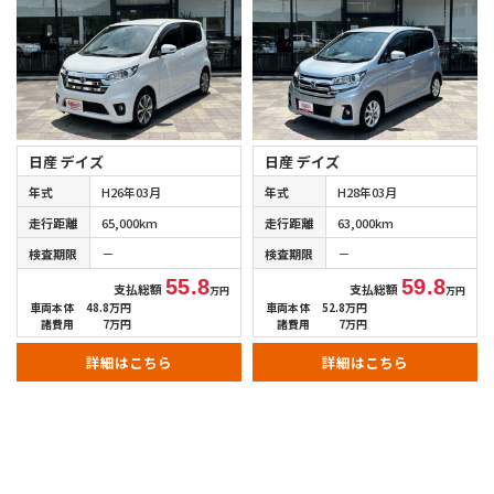
日産 デイズ
日産 デイズ
年式
H26年03月
年式
H28年03月
走行距離
65,000km
走行距離
63,000km
検査期限
－
検査期限
－
55.8
59.8
支払総額
支払総額
万円
万円
車両本体
48.8万円
車両本体
52.8万円
諸費用
7万円
諸費用
7万円
詳細はこちら
詳細はこちら