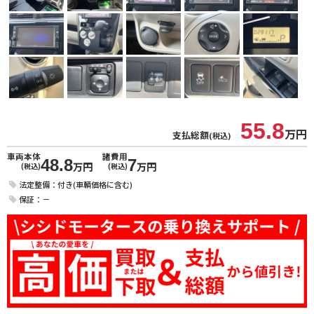
55.8
万円
支払総額
(税込)
車両本体
諸費用
48.8
7
万円
万円
(税込)
(税込)
法定整備：付き(車輌価格に含む)
保証：－