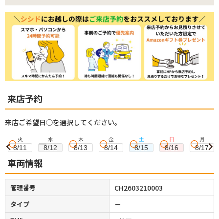
来店予約
来店ご希望日◯を選択してください。
火
水
木
金
土
日
月
8/11
8/12
8/13
8/14
8/15
8/16
8/17
車両情報
管理番号
CH2603210003
タイプ
－