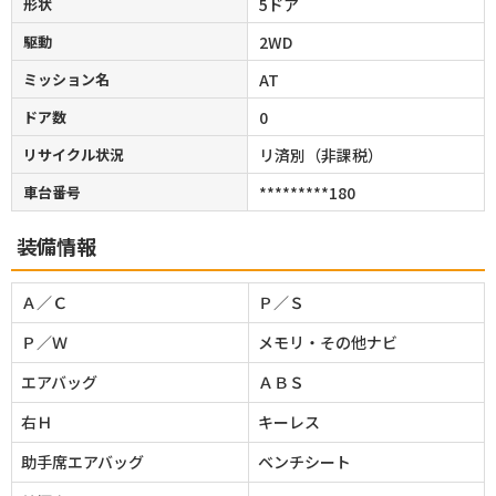
形状
5ドア
駆動
2WD
ミッション名
AT
ドア数
0
リサイクル状況
リ済別（非課税）
車台番号
*********180
装備情報
Ａ／Ｃ
Ｐ／Ｓ
Ｐ／Ｗ
メモリ・その他ナビ
エアバッグ
ＡＢＳ
右Ｈ
キーレス
助手席エアバッグ
ベンチシート