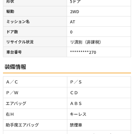
形状
5ドア
駆動
2WD
ミッション名
AT
ドア数
0
リサイクル状況
リ済別（非課税）
車台番号
*********270
装備情報
Ａ／Ｃ
Ｐ／Ｓ
Ｐ／Ｗ
ＣＤ
エアバッグ
ＡＢＳ
右Ｈ
キーレス
助手席エアバッグ
禁煙車