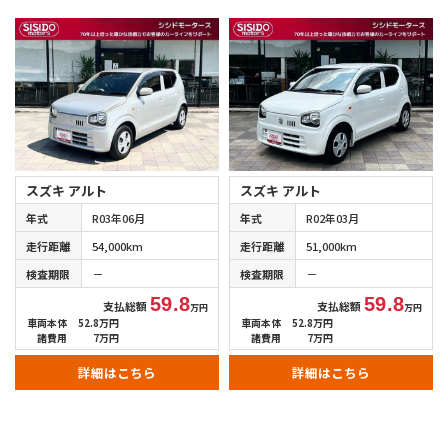
スズキ アルト
スズキ アルト
年式
R03年06月
年式
R02年03月
走行距離
54,000km
走行距離
51,000km
検査期限
－
検査期限
－
59.8
59.8
支払総額
支払総額
万円
万円
車両本体
52.8万円
車両本体
52.8万円
諸費用
7万円
諸費用
7万円
詳細はこちら
詳細はこちら