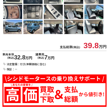
39.8
万円
支払総額
(税込)
車両本体
諸費用
32.8
7
万円
万円
(税込)
(税込)
法定整備：付き(車輌価格に含む)
保証：－