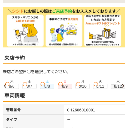
来店予約
来店ご希望日◯を選択してください。
木
金
土
日
月
火
水
8/6
8/7
8/8
8/9
8/10
8/11
8/12
車両情報
管理番号
CH2606010001
タイプ
－