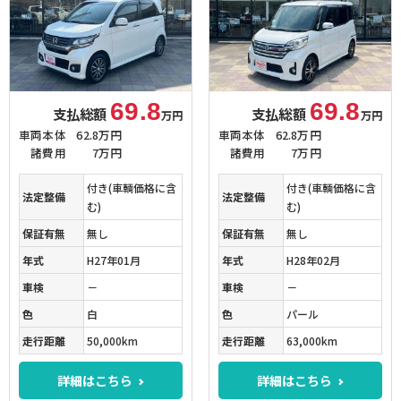
69.8
69.8
支払総額
支払総額
万円
万円
車両本体
62.8万円
車両本体
62.8万円
諸費用
7万円
諸費用
7万円
付き(車輌価格に含
付き(車輌価格に含
法定整備
法定整備
む)
む)
保証有無
無し
保証有無
無し
年式
H27年01月
年式
H28年02月
車検
－
車検
－
色
白
色
パール
走行距離
50,000km
走行距離
63,000km
詳細はこちら
詳細はこちら