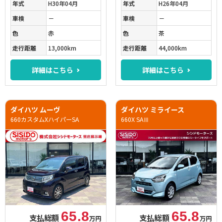
年式
H30年04月
年式
H26年04月
車検
－
車検
－
色
赤
色
茶
走行距離
13,000km
走行距離
44,000km
詳細はこちら
詳細はこちら
ダイハツ ムーヴ
ダイハツ ミライース
660カスタムXハイパーSA
660X SAⅢ
65.8
65.8
支払総額
支払総額
万円
万円