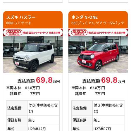
スズキ ハスラー
ホンダ N-ONE
660Fリミテッド
660プレミアム ツアラーSSパッケ
69.8
69.8
支払総額
支払総額
万円
万円
車両本体
62.8万円
車両本体
62.8万円
諸費用
7万円
諸費用
7万円
付き(車輌価格に含
付き(車輌価格に含
法定整備
法定整備
む)
む)
保証有無
無し
保証有無
無し
年式
H29年12月
年式
H27年07月