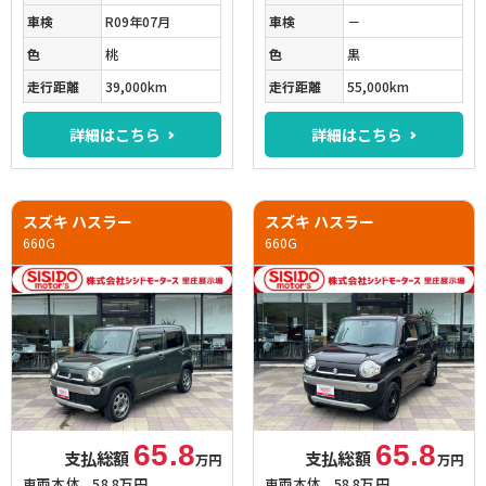
車検
R09年07月
車検
－
色
桃
色
黒
走行距離
39,000km
走行距離
55,000km
詳細はこちら
詳細はこちら
スズキ ハスラー
スズキ ハスラー
660G
660G
65.8
65.8
支払総額
支払総額
万円
万円
車両本体
58.8万円
車両本体
58.8万円