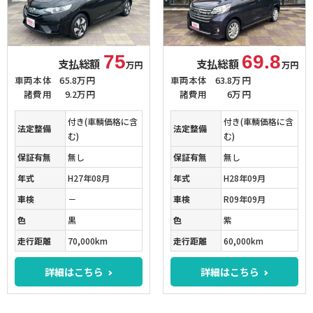
75
69.8
支払総額
支払総額
万円
万円
車両本体
65.8万円
車両本体
63.8万円
諸費用
9.2万円
諸費用
6万円
付き(車輌価格に含
付き(車輌価格に含
法定整備
法定整備
む)
む)
保証有無
無し
保証有無
無し
年式
H27年08月
年式
H28年09月
車検
－
車検
R09年09月
色
黒
色
紫
走行距離
70,000km
走行距離
60,000km
詳細はこちら
詳細はこちら