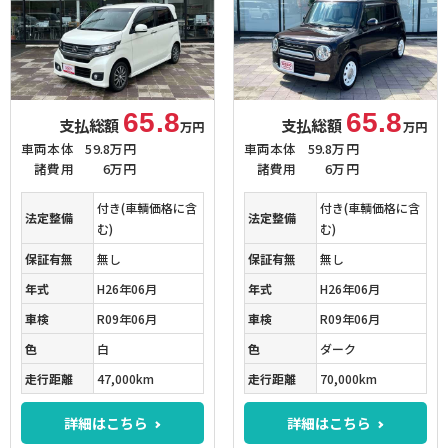
65.8
65.8
支払総額
支払総額
万円
万円
車両本体
59.8万円
車両本体
59.8万円
諸費用
6万円
諸費用
6万円
付き(車輌価格に含
付き(車輌価格に含
法定整備
法定整備
む)
む)
保証有無
無し
保証有無
無し
年式
H26年06月
年式
H26年06月
車検
R09年06月
車検
R09年06月
色
白
色
ダーク
走行距離
47,000km
走行距離
70,000km
詳細はこちら
詳細はこちら