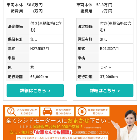
車両本体
58.8万円
車両本体
58.8万円
諸費用
7万円
諸費用
7万円
付き(車輌価格に含
付き(車輌価格に含
法定整備
法定整備
む)
む)
保証有無
無し
保証有無
無し
年式
H27年02月
年式
R01年07月
車検
－
車検
－
色
紫
色
ライト
走行距離
66,000km
走行距離
37,000km
詳細はこちら
詳細はこちら