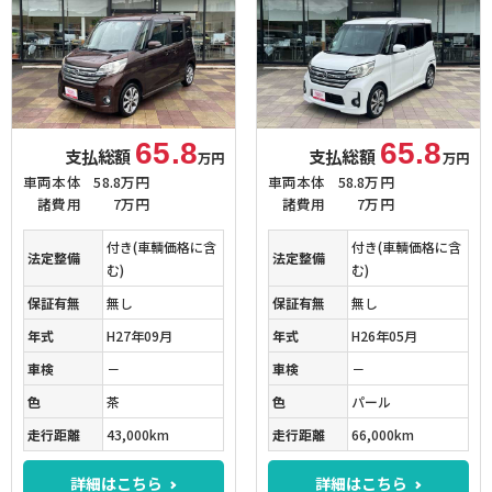
65.8
65.8
支払総額
支払総額
万円
万円
車両本体
58.8万円
車両本体
58.8万円
諸費用
7万円
諸費用
7万円
付き(車輌価格に含
付き(車輌価格に含
法定整備
法定整備
む)
む)
保証有無
無し
保証有無
無し
年式
H27年09月
年式
H26年05月
車検
－
車検
－
色
茶
色
パール
走行距離
43,000km
走行距離
66,000km
詳細はこちら
詳細はこちら