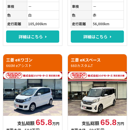
車検
－
車検
－
色
白
色
赤
走行距離
105,000km
走行距離
56,000km
詳細はこちら
詳細はこちら
三菱 eKワゴン
三菱 eKスペース
660M eアシスト
660カスタムT
65.8
65.8
支払総額
支払総額
万円
万円
車両本体
59.8万円
車両本体
59.8万円