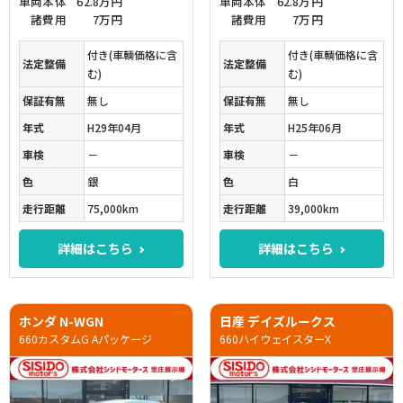
車両本体
62.8万円
車両本体
62.8万円
諸費用
7万円
諸費用
7万円
付き(車輌価格に含
付き(車輌価格に含
法定整備
法定整備
む)
む)
保証有無
無し
保証有無
無し
年式
H29年04月
年式
H25年06月
車検
－
車検
－
色
銀
色
白
走行距離
75,000km
走行距離
39,000km
詳細はこちら
詳細はこちら
ホンダ N-WGN
日産 デイズルークス
660カスタムG Aパッケージ
660ハイウェイスターX