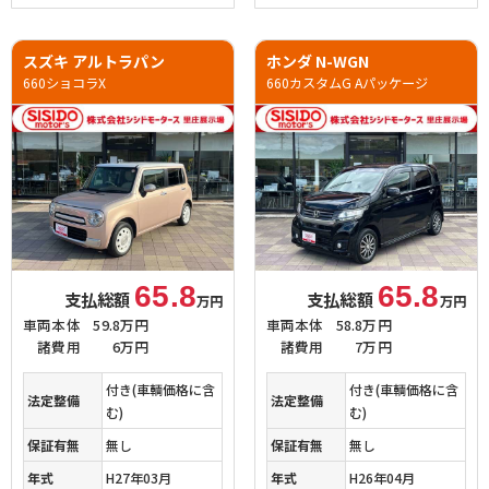
スズキ アルトラパン
ホンダ N-WGN
660ショコラX
660カスタムG Aパッケージ
65.8
65.8
支払総額
支払総額
万円
万円
車両本体
59.8万円
車両本体
58.8万円
諸費用
6万円
諸費用
7万円
付き(車輌価格に含
付き(車輌価格に含
法定整備
法定整備
む)
む)
保証有無
無し
保証有無
無し
年式
H27年03月
年式
H26年04月