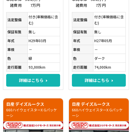
諸費用
7万円
諸費用
7万円
付き(車輌価格に含
付き(車輌価格に含
法定整備
法定整備
む)
む)
保証有無
無し
保証有無
無し
年式
H29年03月
年式
H27年05月
車検
－
車検
－
色
緑
色
ダーク
走行距離
93,000km
走行距離
74,000km
詳細はこちら
詳細はこちら
日産 デイズルークス
日産 デイズルークス
660ハイウェイスターX Gパッケ
660ハイウェイスターX Gパッケ
ーシ
ーシ