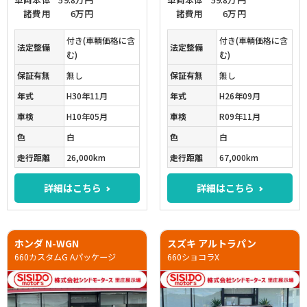
諸費用
6万円
諸費用
6万円
付き(車輌価格に含
付き(車輌価格に含
法定整備
法定整備
む)
む)
保証有無
無し
保証有無
無し
年式
H30年11月
年式
H26年09月
車検
H10年05月
車検
R09年11月
色
白
色
白
走行距離
26,000km
走行距離
67,000km
詳細はこちら
詳細はこちら
ホンダ N-WGN
スズキ アルトラパン
660カスタムG Aパッケージ
660ショコラX