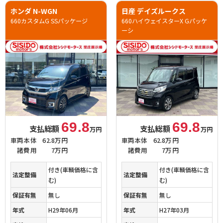
ホンダ N-WGN
日産 デイズルークス
660カスタムG SSパッケージ
660ハイウェイスターX Gパッケ
ーシ
69.8
69.8
支払総額
支払総額
万円
万円
車両本体
62.8万円
車両本体
62.8万円
諸費用
7万円
諸費用
7万円
付き(車輌価格に含
付き(車輌価格に含
法定整備
法定整備
む)
む)
保証有無
無し
保証有無
無し
年式
H29年06月
年式
H27年03月