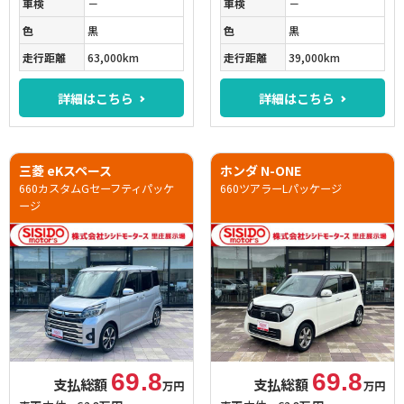
車検
－
車検
－
色
黒
色
黒
走行距離
63,000km
走行距離
39,000km
詳細はこちら
詳細はこちら
三菱 eKスペース
ホンダ N-ONE
660カスタムGセーフティパッケ
660ツアラーLパッケージ
ージ
69.8
69.8
支払総額
支払総額
万円
万円