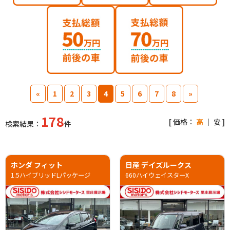
«
1
2
3
4
5
6
7
8
»
178
[ 価格：
高
｜
安
]
検索結果：
件
ホンダ フィット
日産 デイズルークス
1.5ハイブリッドLパッケージ
660ハイウェイスターX