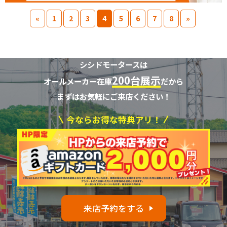
«
1
2
3
4
5
6
7
8
»
シシドモータースは
200台展示
オールメーカー在庫
だから
まずはお気軽にご来店ください！
今ならお得な特典アリ！
来店予約をする