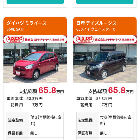
ダイハツ ミライース
日産 デイズルークス
660L SAⅢ
660ハイウェイスターX
65.8
65.8
支払総額
支払総額
万円
万円
車両本体
58.8万円
車両本体
58.8万円
諸費用
7万円
諸費用
7万円
付き(車輌価格に含
付き(車輌価格に含
法定整備
法定整備
む)
む)
保証有無
無し
保証有無
無し