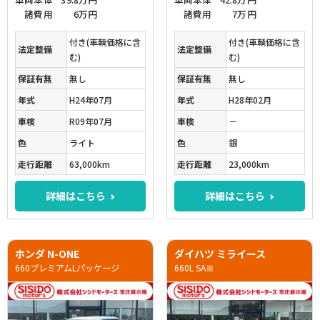
諸費用
6万円
諸費用
7万円
付き(車輌価格に含
付き(車輌価格に含
法定整備
法定整備
む)
む)
保証有無
無し
保証有無
無し
年式
H24年07月
年式
H28年02月
車検
R09年07月
車検
－
色
ライト
色
銀
走行距離
63,000km
走行距離
23,000km
詳細はこちら
詳細はこちら
ホンダ N-ONE
ダイハツ ミライース
660プレミアムLパッケージ
660L SAⅢ