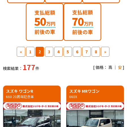
«
1
2
3
4
5
6
7
8
»
177
[ 価格：
高
｜
安
]
検索結果：
件
スズキ ワゴンR
スズキ MRワゴン
660 20周年記念車
660X