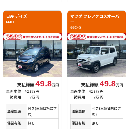
日産 デイズ
マツダ フレアクロスオーバ
ー
660J
660XG
49.8
49.8
支払総額
支払総額
万円
万円
車両本体
42.8万円
車両本体
42.8万円
諸費用
7万円
諸費用
7万円
付き(車輌価格に含
付き(車輌価格に含
法定整備
法定整備
む)
む)
保証有無
無し
保証有無
無し