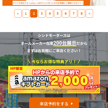
«
1
2
3
4
5
6
7
8
»
シシドモータースは
200台展示
オールメーカー在庫
だから
まずはお気軽にご来店ください！
今ならお得な特典アリ！
来店予約をする