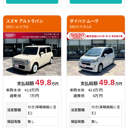
スズキ アルトラパン
ダイハツ ムーヴ
660ショコラG
660カスタムX
49.8
49.8
支払総額
支払総額
万円
万円
車両本体
42.8万円
車両本体
43.8万円
諸費用
7万円
諸費用
6万円
付き(車輌価格に含
付き(車輌価格に含
法定整備
法定整備
む)
む)
保証有無
無し
保証有無
無し