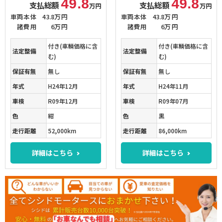
49.8
49.8
支払総額
支払総額
万円
万円
車両本体
43.8万円
車両本体
43.8万円
諸費用
6万円
諸費用
6万円
付き(車輌価格に含
付き(車輌価格に含
法定整備
法定整備
む)
む)
保証有無
無し
保証有無
無し
年式
H24年12月
年式
H24年11月
車検
R09年12月
車検
R09年07月
色
紺
色
黒
走行距離
52,000km
走行距離
86,000km
詳細はこちら
詳細はこちら