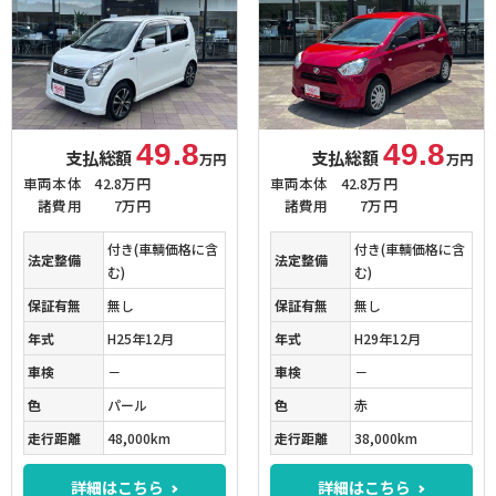
49.8
49.8
支払総額
支払総額
万円
万円
車両本体
42.8万円
車両本体
42.8万円
諸費用
7万円
諸費用
7万円
付き(車輌価格に含
付き(車輌価格に含
法定整備
法定整備
む)
む)
保証有無
無し
保証有無
無し
年式
H25年12月
年式
H29年12月
車検
－
車検
－
色
パール
色
赤
走行距離
48,000km
走行距離
38,000km
詳細はこちら
詳細はこちら