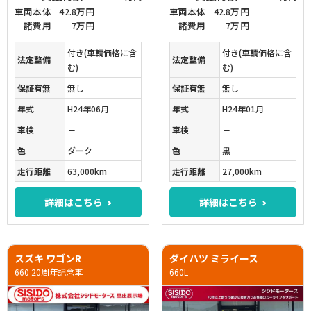
車両本体
42.8万円
車両本体
42.8万円
諸費用
7万円
諸費用
7万円
付き(車輌価格に含
付き(車輌価格に含
法定整備
法定整備
む)
む)
保証有無
無し
保証有無
無し
年式
H24年06月
年式
H24年01月
車検
－
車検
－
色
ダーク
色
黒
走行距離
63,000km
走行距離
27,000km
詳細はこちら
詳細はこちら
スズキ ワゴンR
ダイハツ ミライース
660 20周年記念車
660L