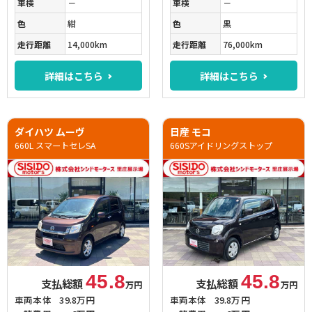
車検
－
車検
－
色
紺
色
黒
走行距離
14,000km
走行距離
76,000km
詳細はこちら
詳細はこちら
ダイハツ ムーヴ
日産 モコ
660L スマートセレSA
660Sアイドリングストップ
45.8
45.8
支払総額
支払総額
万円
万円
車両本体
39.8万円
車両本体
39.8万円