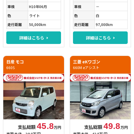
車検
H10年06月
車検
－
色
ライト
色
白
走行距離
50,000km
走行距離
97,000km
詳細はこちら
詳細はこちら
日産 モコ
三菱 eKワゴン
660S
660M eアシスト
45.8
49.8
支払総額
支払総額
万円
万円
車両本体
39.8万円
車両本体
42.8万円