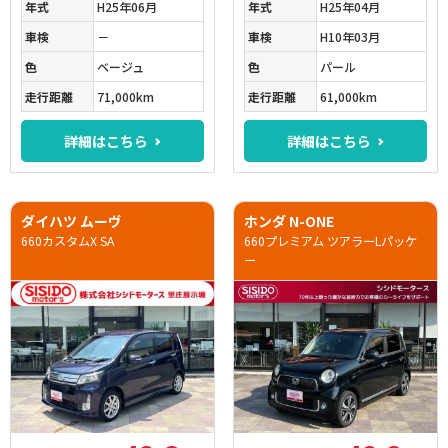
年式
H25年06月
年式
H25年04月
車検
－
車検
H10年03月
色
ベージュ
色
パール
走行距離
71,000km
走行距離
61,000km
詳細はこちら
詳細はこちら
ダイハツ ムーヴ
ホンダ N-ONE
660カスタムX SA
660プレミアム ツアラーLパッケ
ー