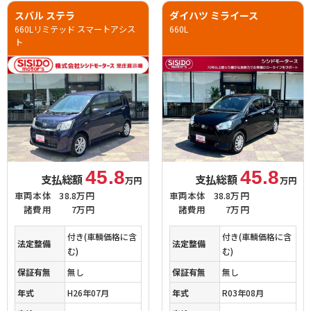
スバル ステラ
ダイハツ ミライース
660Lリミテッド スマートアシス
660L
ト
45.8
45.8
支払総額
支払総額
万円
万円
車両本体
38.8万円
車両本体
38.8万円
諸費用
7万円
諸費用
7万円
付き(車輌価格に含
付き(車輌価格に含
法定整備
法定整備
む)
む)
保証有無
無し
保証有無
無し
年式
H26年07月
年式
R03年08月