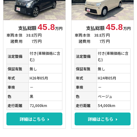
45.8
45.8
支払総額
支払総額
万円
万円
車両本体
38.8万円
車両本体
38.8万円
諸費用
7万円
諸費用
7万円
付き(車輌価格に含
付き(車輌価格に含
法定整備
法定整備
む)
む)
保証有無
無し
保証有無
無し
年式
H26年05月
年式
H24年05月
車検
－
車検
－
色
黒
色
ベージュ
走行距離
72,000km
走行距離
54,000km
詳細はこちら
詳細はこちら