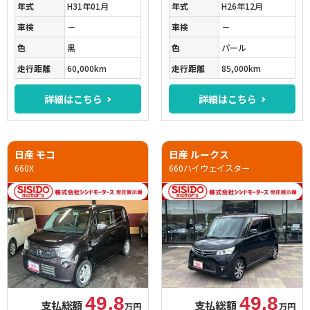
年式
H31年01月
年式
H26年12月
車検
－
車検
－
色
黒
色
パール
走行距離
60,000km
走行距離
85,000km
詳細はこちら
詳細はこちら
日産 モコ
日産 ルークス
660X
660ハイウェイスター
49.8
49.8
支払総額
支払総額
万円
万円