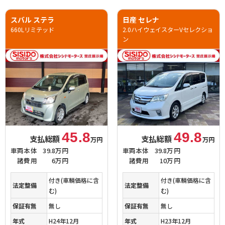
スバル ステラ
日産 セレナ
660Lリミテッド
2.0ハイウェイスターVセレクショ
ン
45.8
49.8
支払総額
支払総額
万円
万円
車両本体
39.8万円
車両本体
39.8万円
諸費用
6万円
諸費用
10万円
付き(車輌価格に含
付き(車輌価格に含
法定整備
法定整備
む)
む)
保証有無
無し
保証有無
無し
年式
H24年12月
年式
H23年12月