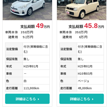
49
45.8
支払総額
支払総額
万円
万円
車両本体
39.8万円
車両本体
39.8万円
諸費用
9.2万円
諸費用
6万円
付き(車輌価格に含
付き(車輌価格に含
法定整備
法定整備
む)
む)
保証有無
無し
保証有無
無し
年式
H25年01月
年式
H25年02月
車検
－
車検
H10年03月
色
白
色
ベージュ
走行距離
113,000km
走行距離
49,000km
詳細はこちら
詳細はこちら