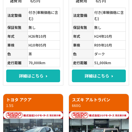
諸費用
6万円
諸費用
6万円
付き(車輌価格に含
付き(車輌価格に含
法定整備
法定整備
む)
む)
保証有無
無し
保証有無
無し
年式
H26年10月
年式
H24年10月
車検
H10年05月
車検
R09年10月
色
茶
色
ダーク
走行距離
70,000km
走行距離
51,000km
詳細はこちら
詳細はこちら
トヨタ アクア
スズキ アルトラパン
1.5S
660G