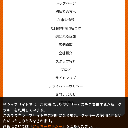
トップページ
初めての方へ
在庫車情報
軽自動車専門店とは
選ばれる理由
高価買取
会社紹介
スタッフ紹介
ブログ
サイトマップ
プライバシーポリシー
お問い合わせ
ご来店予約
当ウェブサイトでは、お客様により良いサービスをご提供するため、ク
ッキーを利用しています。
このまま当ウェブサイトをご利用になる場合、クッキーの使用に同意い
ただいたものとみなされます。
詳細については「
クッキーポリシー
」をご覧ください。
© 2023シシドモータース. Designed by
Tratto Brain
.