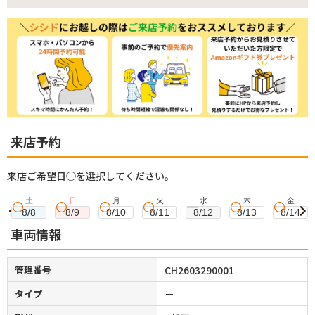
来店予約
来店ご希望日◯を選択してください。
土
日
月
火
水
木
金
8/8
8/9
8/10
8/11
8/12
8/13
8/14
車両情報
管理番号
CH2603290001
タイプ
－