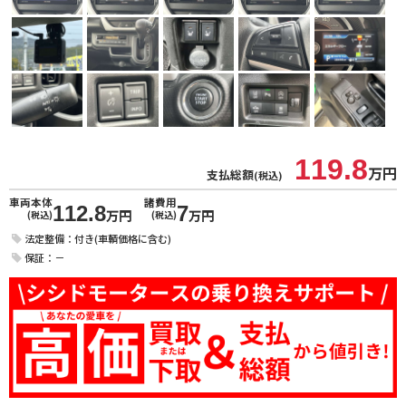
119.8
万円
支払総額
(税込)
車両本体
諸費用
112.8
7
万円
万円
(税込)
(税込)
法定整備：付き(車輌価格に含む)
保証：－