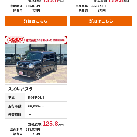
135.8
129.8
支払総額
支払総額
万円
万円
車両本体
128.8万円
車両本体
122.8万円
諸費用
7万円
諸費用
7万円
詳細はこちら
詳細はこちら
スズキ ハスラー
年式
R04年04月
走行距離
60,000km
検査期限
－
125.8
支払総額
万円
車両本体
118.8万円
諸費用
7万円