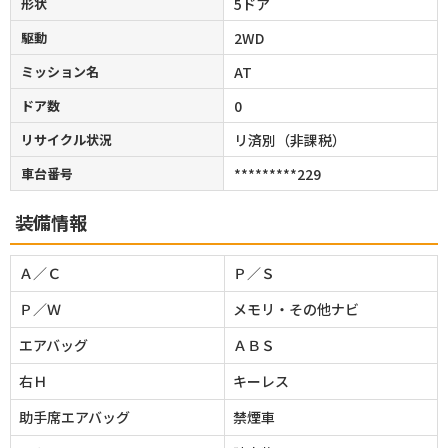
形状
5ドア
駆動
2WD
ミッション名
AT
ドア数
0
リサイクル状況
リ済別（非課税）
車台番号
*********229
装備情報
Ａ／Ｃ
Ｐ／Ｓ
Ｐ／Ｗ
メモリ・その他ナビ
エアバッグ
ＡＢＳ
右Ｈ
キーレス
助手席エアバッグ
禁煙車