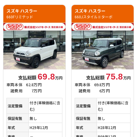
スズキ ハスラー
スズキ ハスラー
660Fリミテッド
660JスタイルⅡターボ
69.8
75.8
支払総額
支払総額
万円
万円
車両本体
62.8万円
車両本体
69.8万円
諸費用
7万円
諸費用
6万円
付き(車輌価格に含
付き(車輌価格に含
法定整備
法定整備
む)
む)
保証有無
無し
保証有無
無し
年式
H29年12月
年式
H28年12月
車検
－
車検
R09年12月