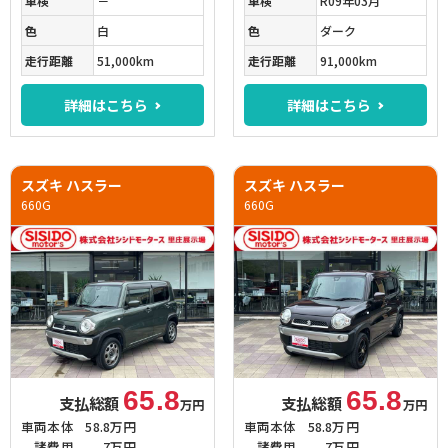
車検
－
車検
R09年03月
色
白
色
ダーク
走行距離
51,000km
走行距離
91,000km
詳細はこちら
詳細はこちら
スズキ ハスラー
スズキ ハスラー
660G
660G
65.8
65.8
支払総額
支払総額
万円
万円
車両本体
58.8万円
車両本体
58.8万円
諸費用
7万円
諸費用
7万円