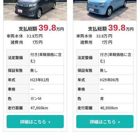
39.8
39.8
支払総額
支払総額
万円
万円
車両本体
32.8万円
車両本体
32.8万円
諸費用
7万円
諸費用
7万円
付き(車輌価格に含
付き(車輌価格に含
法定整備
法定整備
む)
む)
保証有無
無し
保証有無
無し
年式
H23年02月
年式
H29年06月
車検
－
車検
－
色
ガンＭ
色
青
走行距離
47,000km
走行距離
40,000km
詳細はこちら
詳細はこちら