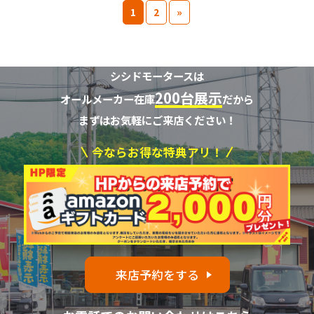
1
2
»
シシドモータースは
200台展示
オールメーカー在庫
だから
まずはお気軽にご来店ください！
今ならお得な特典アリ！
来店予約をする