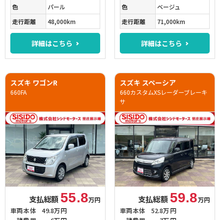
色
パール
色
ベージュ
走行距離
48,000km
走行距離
71,000km
詳細はこちら
詳細はこちら
スズキ ワゴンR
スズキ スペーシア
660FA
660カスタムXSレーダーブレーキ
サ
55.8
59.8
支払総額
支払総額
万円
万円
車両本体
49.8万円
車両本体
52.8万円