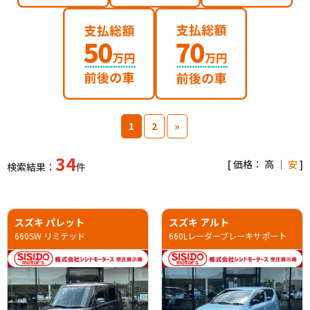
1
2
»
34
[ 価格：
高
｜
安
]
検索結果：
件
スズキ パレット
スズキ アルト
660SW リミテッド
660Lレーダーブレーキサポート