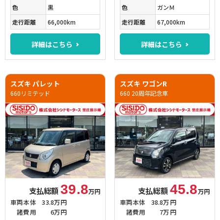
色
黒
色
ガンＭ
走行距離
66,000km
走行距離
67,000km
詳細はこちら
詳細はこちら
スズキ パレット
スズキ ワゴンR
660リミテッド
660 20周年記念車
39.8
45.8
支払総額
支払総額
万円
万円
車両本体
33.8万円
車両本体
38.8万円
諸費用
6万円
諸費用
7万円