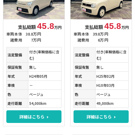
45.8
45.8
支払総額
支払総額
万円
万円
車両本体
38.8万円
車両本体
39.8万円
諸費用
7万円
諸費用
6万円
付き(車輌価格に含
付き(車輌価格に含
法定整備
法定整備
む)
む)
保証有無
無し
保証有無
無し
年式
H24年05月
年式
H25年02月
車検
－
車検
H10年03月
色
ベージュ
色
ベージュ
走行距離
54,000km
走行距離
49,000km
詳細はこちら
詳細はこちら