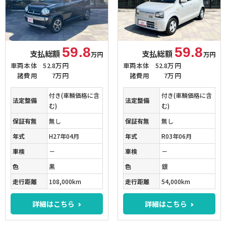
59.8
59.8
支払総額
支払総額
万円
万円
車両本体
52.8万円
車両本体
52.8万円
諸費用
7万円
諸費用
7万円
付き(車輌価格に含
付き(車輌価格に含
法定整備
法定整備
む)
む)
保証有無
無し
保証有無
無し
年式
H27年04月
年式
R03年06月
車検
－
車検
－
色
黒
色
銀
走行距離
108,000km
走行距離
54,000km
詳細はこちら
詳細はこちら