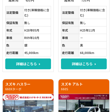
諸費用
6万円
諸費用
7万円
付き(車輌価格に含
付き(車輌価格に含
法定整備
法定整備
む)
む)
保証有無
無し
保証有無
無し
年式
H28年05月
年式
H25年11月
車検
R09年10月
車検
－
色
銀
色
黒
走行距離
45,000km
走行距離
68,000km
詳細はこちら
詳細はこちら
スズキ ハスラー
スズキ アルト
660Xターボ
660S