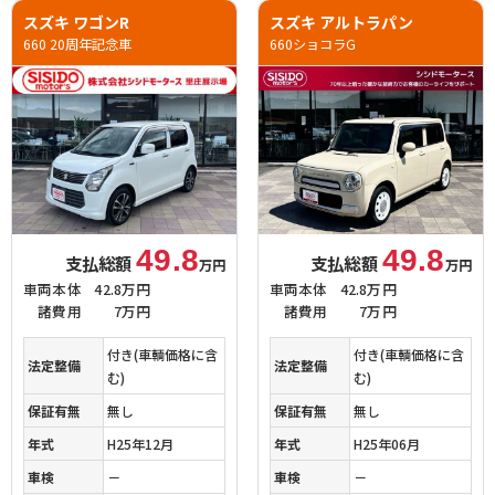
スズキ ワゴンR
スズキ アルトラパン
660 20周年記念車
660ショコラG
49.8
49.8
支払総額
支払総額
万円
万円
車両本体
42.8万円
車両本体
42.8万円
諸費用
7万円
諸費用
7万円
付き(車輌価格に含
付き(車輌価格に含
法定整備
法定整備
む)
む)
保証有無
無し
保証有無
無し
年式
H25年12月
年式
H25年06月
車検
－
車検
－