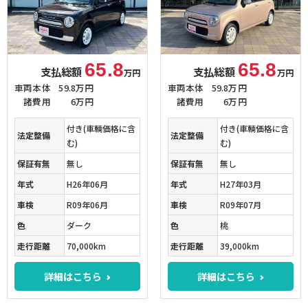
65.8
65.8
支払総額
支払総額
万円
万円
車両本体
59.8万円
車両本体
59.8万円
諸費用
6万円
諸費用
6万円
付き(車輌価格に含
付き(車輌価格に含
法定整備
法定整備
む)
む)
保証有無
無し
保証有無
無し
年式
H26年06月
年式
H27年03月
車検
R09年06月
車検
R09年07月
色
ダーク
色
桃
走行距離
70,000km
走行距離
39,000km
詳細はこちら
詳細はこちら