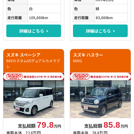
色
白
色
緑
走行距離
105,000km
走行距離
83,000km
詳細はこちら
詳細はこちら
スズキ スペーシア
スズキ ハスラー
660カスタムXSデュアルカメラブ
660G
レ
79.8
85.8
支払総額
支払総額
万円
万円
車両本体
72.8万円
車両本体
78.8万円