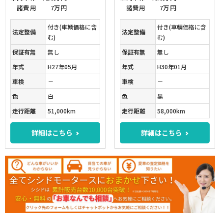
諸費用
7万円
諸費用
7万円
付き(車輌価格に含
付き(車輌価格に含
法定整備
法定整備
む)
む)
保証有無
無し
保証有無
無し
年式
H27年05月
年式
H30年01月
車検
－
車検
－
色
白
色
黒
走行距離
51,000km
走行距離
58,000km
詳細はこちら
詳細はこちら