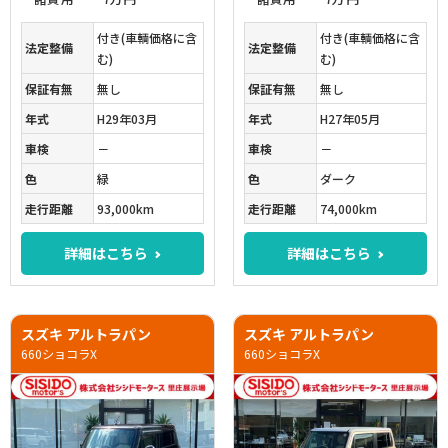
付き(車輌価格に含
付き(車輌価格に含
法定整備
法定整備
む)
む)
保証有無
無し
保証有無
無し
年式
H29年03月
年式
H27年05月
車検
－
車検
－
色
緑
色
ダーク
走行距離
93,000km
走行距離
74,000km
詳細はこちら
詳細はこちら
スズキ アルトラパン
スズキ アルトラパン
660ショコラX
660ショコラX