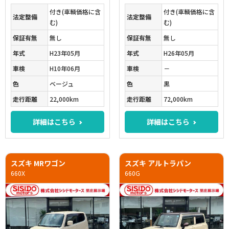
付き(車輌価格に含
付き(車輌価格に含
法定整備
法定整備
む)
む)
保証有無
無し
保証有無
無し
年式
H23年05月
年式
H26年05月
車検
H10年06月
車検
－
色
ベージュ
色
黒
走行距離
22,000km
走行距離
72,000km
詳細はこちら
詳細はこちら
スズキ MRワゴン
スズキ アルトラパン
660X
660G