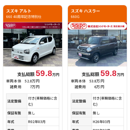
スズキ アルト
スズキ ハスラー
660 40周年記念特別仕
660G
59.8
59.8
支払総額
支払総額
万円
万円
車両本体
52.8万円
車両本体
53.8万円
諸費用
7万円
諸費用
6万円
付き(車輌価格に含
付き(車輌価格に含
法定整備
法定整備
む)
む)
保証有無
無し
保証有無
無し
年式
R02年03月
年式
H26年03月