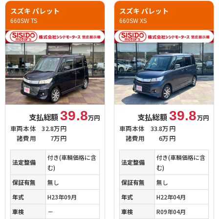
スズキ パレット
スズキ パレット
660SW TS
660SW XS
39.8
39.8
支払総額
支払総額
万円
万円
車両本体
32.8万円
車両本体
33.8万円
諸費用
7万円
諸費用
6万円
付き(車輌価格に含
付き(車輌価格に含
法定整備
法定整備
む)
む)
保証有無
無し
保証有無
無し
年式
H23年09月
年式
H22年04月
車検
－
車検
R09年04月