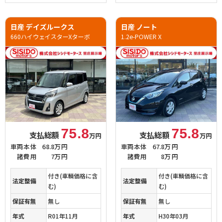
日産 デイズルークス
日産 ノート
660ハイウェイスターXターボ
1.2e-POWER X
75.8
75.8
支払総額
支払総額
万円
万円
車両本体
68.8万円
車両本体
67.8万円
諸費用
7万円
諸費用
8万円
付き(車輌価格に含
付き(車輌価格に含
法定整備
法定整備
む)
む)
保証有無
無し
保証有無
無し
年式
R01年11月
年式
H30年03月