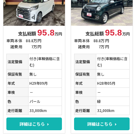
95.8
95.8
支払総額
支払総額
万円
万円
車両本体
88.8万円
車両本体
88.8万円
諸費用
7万円
諸費用
7万円
付き(車輌価格に含
付き(車輌価格に含
法定整備
法定整備
む)
む)
保証有無
無し
保証有無
無し
年式
H29年09月
年式
H28年05月
車検
－
車検
－
色
パール
色
緑
走行距離
33,000km
走行距離
32,000km
詳細はこちら
詳細はこちら