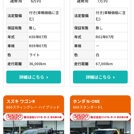
諸費用
6万円
諸費用
7万円
付き(車輌価格に含
付き(車輌価格に含
法定整備
法定整備
む)
む)
保証有無
無し
保証有無
無し
年式
H30年07月
年式
R02年07月
車検
R09年07月
車検
－
色
ライト
色
白
走行距離
36,000km
走行距離
67,000km
詳細はこちら
詳細はこちら
スズキ ワゴンR
ホンダ N-ONE
660スティングレー ハイブリッド
660スタンダードL