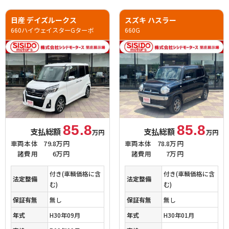
日産 デイズルークス
スズキ ハスラー
660ハイウェイスターGターボ
660G
85.8
85.8
支払総額
支払総額
万円
万円
車両本体
79.8万円
車両本体
78.8万円
諸費用
6万円
諸費用
7万円
付き(車輌価格に含
付き(車輌価格に含
法定整備
法定整備
む)
む)
保証有無
無し
保証有無
無し
年式
H30年09月
年式
H30年01月