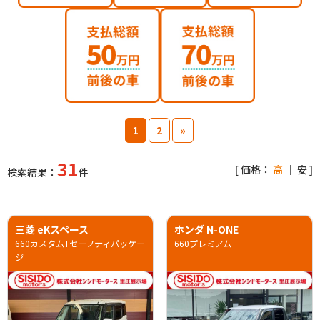
1
2
»
31
[ 価格：
高
｜
安
]
検索結果：
件
三菱 eKスペース
ホンダ N-ONE
660カスタムTセーフティパッケー
660プレミアム
ジ