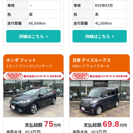
車検
－
車検
R09年03月
色
銀
色
黒
走行距離
66,000km
走行距離
41,000km
詳細はこちら
詳細はこちら
ホンダ フィット
日産 デイズルークス
1.5ハイブリッドLパッケージ
660ハイウェイスターX
75
69.8
支払総額
支払総額
万円
万円
車両本体
65.8万円
車両本体
63.8万円