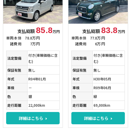
85.8
83.8
支払総額
支払総額
万円
万円
車両本体
78.8万円
車両本体
77.8万円
諸費用
7万円
諸費用
6万円
付き(車輌価格に含
付き(車輌価格に含
法定整備
法定整備
む)
む)
保証有無
無し
保証有無
無し
年式
R04年01月
年式
H30年05月
車検
－
車検
R09年06月
色
銀
色
緑
走行距離
22,000km
走行距離
69,000km
詳細はこちら
詳細はこちら