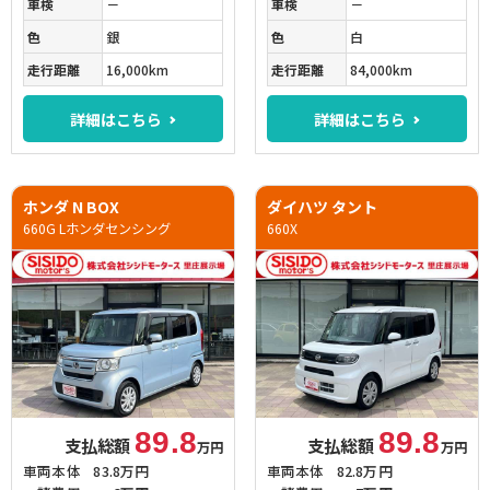
車検
－
車検
－
色
銀
色
白
走行距離
16,000km
走行距離
84,000km
詳細はこちら
詳細はこちら
ホンダ N BOX
ダイハツ タント
660G Lホンダセンシング
660X
89.8
89.8
支払総額
支払総額
万円
万円
車両本体
83.8万円
車両本体
82.8万円