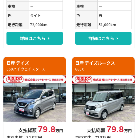
車検
－
車検
－
色
ライト
色
白
走行距離
72,000km
走行距離
51,000km
詳細はこちら
詳細はこちら
日産 デイズ
日産 デイズルークス
660ハイウェイスターX
660X
79.8
79.8
支払総額
支払総額
万円
万円
車両本体
72.8万円
車両本体
72.8万円