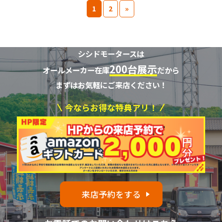
1
2
»
シシドモータースは
200台展示
オールメーカー在庫
だから
まずはお気軽にご来店ください！
今ならお得な特典アリ！
来店予約をする