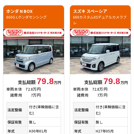
ホンダ N BOX
スズキ スペーシア
660G Lホンダセンシング
660カスタムXSデュアルカメラブ
レ
79.8
79.8
支払総額
支払総額
万円
万円
車両本体
72.8万円
車両本体
72.8万円
諸費用
7万円
諸費用
7万円
付き(車輌価格に含
付き(車輌価格に含
法定整備
法定整備
む)
む)
保証有無
無し
保証有無
無し
年式
H30年01月
年式
H27年05月