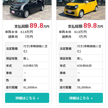
89.8
89.8
支払総額
支払総額
万円
万円
車両本体
82.8万円
車両本体
82.8万円
諸費用
7万円
諸費用
7万円
付き(車輌価格に含
付き(車輌価格に含
法定整備
法定整備
む)
む)
保証有無
無し
保証有無
無し
年式
H29年07月
年式
H30年06月
車検
－
車検
－
色
黒
色
黄
走行距離
61,000km
走行距離
50,000km
詳細はこちら
詳細はこちら