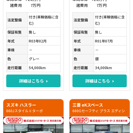
諸費用
7万円
諸費用
7万円
付き(車輌価格に含
付き(車輌価格に含
法定整備
法定整備
む)
む)
保証有無
無し
保証有無
無し
年式
R03年02月
年式
R01年07月
車検
－
車検
－
色
グレー
色
銀
走行距離
54,000km
走行距離
34,000km
詳細はこちら
詳細はこちら
スズキ ハスラー
三菱 eKスペース
660JスタイルⅡターボ
660Gセーフティ プラス エディシ