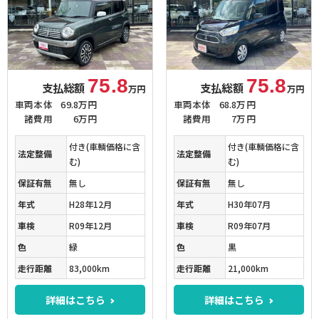
75.8
75.8
支払総額
支払総額
万円
万円
車両本体
69.8万円
車両本体
68.8万円
諸費用
6万円
諸費用
7万円
付き(車輌価格に含
付き(車輌価格に含
法定整備
法定整備
む)
む)
保証有無
無し
保証有無
無し
年式
H28年12月
年式
H30年07月
車検
R09年12月
車検
R09年07月
色
緑
色
黒
走行距離
83,000km
走行距離
21,000km
詳細はこちら
詳細はこちら