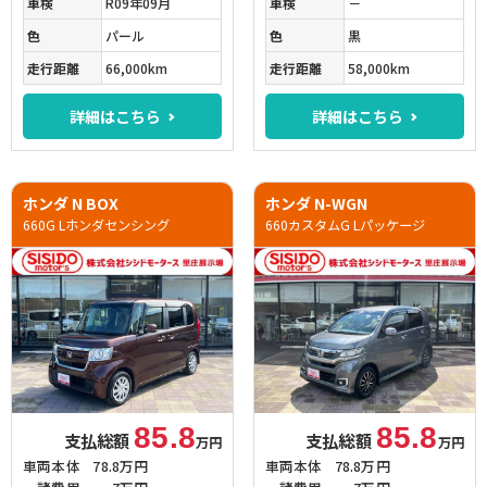
車検
R09年09月
車検
－
色
パール
色
黒
走行距離
66,000km
走行距離
58,000km
詳細はこちら
詳細はこちら
ホンダ N BOX
ホンダ N-WGN
660G Lホンダセンシング
660カスタムG Lパッケージ
85.8
85.8
支払総額
支払総額
万円
万円
車両本体
78.8万円
車両本体
78.8万円