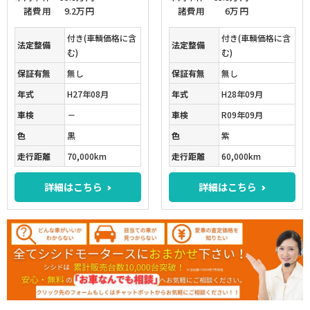
諸費用
9.2万円
諸費用
6万円
付き(車輌価格に含
付き(車輌価格に含
法定整備
法定整備
む)
む)
保証有無
無し
保証有無
無し
年式
H27年08月
年式
H28年09月
車検
－
車検
R09年09月
色
黒
色
紫
走行距離
70,000km
走行距離
60,000km
詳細はこちら
詳細はこちら