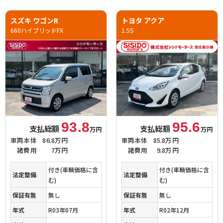
スズキ ワゴンR
トヨタ アクア
660ハイブリッドFX
1.5S
93.8
95.6
支払総額
支払総額
万円
万円
車両本体
86.8万円
車両本体
85.8万円
諸費用
7万円
諸費用
9.8万円
付き(車輌価格に含
付き(車輌価格に含
法定整備
法定整備
む)
む)
保証有無
無し
保証有無
無し
年式
R03年07月
年式
R02年12月