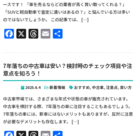
ースです！ 「車を売るならどの業者が高く買い取ってくれる？」
「SUVと軽自動車で査定に違いはあるの？」と悩んでいる方は多い
のではないでしょうか。 この記事では、 […]
Facebook
X
Threads
Email
共
有
7年落ちの中古車は安い？検討時のチェック項目や注
意点を知ろう！
2025.6.4
新着情報
おすすめ
,
中古車
,
注意点
,
買い方
中古車市場では、さまざまな年式や状態の車が販売されています。
中古車を検討する際、7年落ちの車に注目することもあるでしょう。
7年落ちの車には、新車にはないメリットもありますが、反対に注意
が必要なデメリットも存在します。 […]
Facebook
X
Threads
Email
共