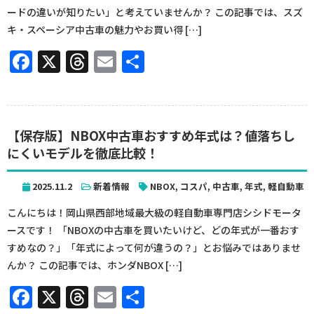
ードの違いが知りたい」と考えていませんか？ この記事では、スズ
キ・スペーシア中古車の魅力やお買い得 […]
Facebook
X
Threads
Email
共
有
【保存版】NBOX中古車おすすめ年式は？値落ちし
にくいモデルを徹底比較！
2025.11.2
新着情報
NBOX
,
コスパ
,
中古車
,
年式
,
軽自動車
こんにちは！岡山県西部地域最大級の軽自動車専門店シシドモータ
ースです！ 「NBOXの中古車を買いたいけど、どの年式が一番おす
すめなの？」「年式によって何が違うの？」とお悩みではありませ
んか？ この記事では、ホンダNBOX […]
Facebook
X
Threads
Email
共