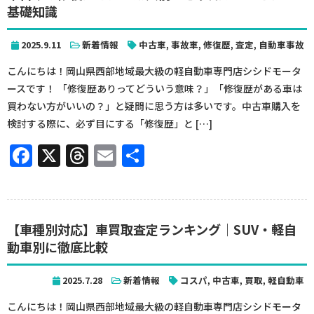
基礎知識
2025.9.11
新着情報
中古車
,
事故車
,
修復歴
,
査定
,
自動車事故
こんにちは！岡山県西部地域最大級の軽自動車専門店シシドモータ
ースです！ 「修復歴ありってどういう意味？」「修復歴がある車は
買わない方がいいの？」と疑問に思う方は多いです。中古車購入を
検討する際に、必ず目にする「修復歴」と […]
Facebook
X
Threads
Email
共
有
【車種別対応】車買取査定ランキング｜SUV・軽自
動車別に徹底比較
2025.7.28
新着情報
コスパ
,
中古車
,
買取
,
軽自動車
こんにちは！岡山県西部地域最大級の軽自動車専門店シシドモータ