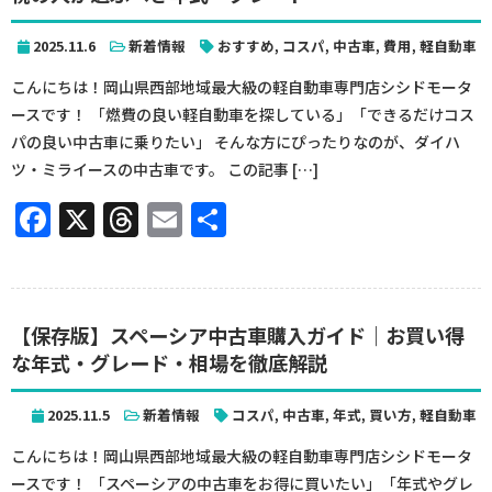
2025.11.6
新着情報
おすすめ
,
コスパ
,
中古車
,
費用
,
軽自動車
こんにちは！岡山県西部地域最大級の軽自動車専門店シシドモータ
ースです！ 「燃費の良い軽自動車を探している」「できるだけコス
パの良い中古車に乗りたい」 そんな方にぴったりなのが、ダイハ
ツ・ミライースの中古車です。 この記事 […]
Facebook
X
Threads
Email
共
有
【保存版】スペーシア中古車購入ガイド｜お買い得
な年式・グレード・相場を徹底解説
2025.11.5
新着情報
コスパ
,
中古車
,
年式
,
買い方
,
軽自動車
こんにちは！岡山県西部地域最大級の軽自動車専門店シシドモータ
ースです！ 「スペーシアの中古車をお得に買いたい」「年式やグレ