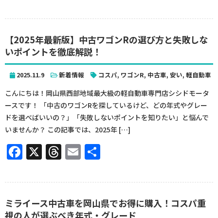
有
【2025年最新版】中古ワゴンRの選び方と失敗しな
いポイントを徹底解説！
2025.11.9
新着情報
コスパ
,
ワゴンR
,
中古車
,
安い
,
軽自動車
こんにちは！岡山県西部地域最大級の軽自動車専門店シシドモータ
ースです！ 「中古のワゴンRを探しているけど、どの年式やグレー
ドを選べばいいの？」「失敗しないポイントを知りたい」と悩んで
いませんか？ この記事では、2025年 […]
Facebook
X
Threads
Email
共
有
ミライース中古車を岡山県でお得に購入！コスパ重
視の人が選ぶべき年式・グレード