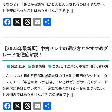
みなの？」「あとから諸費用がどんどん足されるのはイヤだな…」
と不安になったことはありませんか？ 近 […]
Facebook
X
Threads
Email
共
有
【2025年最新版】中古セレナの選び方とおすすめグ
レードを徹底解説！
2025.11.9
新着情報
コスパ
,
ミニバン
,
中古車
,
安い
,
買い方
こんにちは！岡山県西部地域最大級の軽自動車専門店シシドモータ
ースです！ 「中古のセレナを探しているけど、どの年式やグレード
を選べば失敗しないの？」「家族で長く乗れる一台を見つけたい」
とお悩みではありませんか？ この記事で […]
Facebook
X
Threads
Email
共